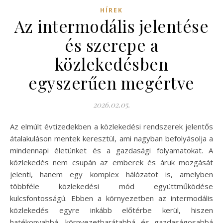
HÍREK
Az intermodális jelentése
és szerepe a
közlekedésben
egyszerűen megértve
2026.02.05.
Az elmúlt évtizedekben a közlekedési rendszerek jelentős
átalakuláson mentek keresztül, ami nagyban befolyásolja a
mindennapi életünket és a gazdasági folyamatokat. A
közlekedés nem csupán az emberek és áruk mozgását
jelenti, hanem egy komplex hálózatot is, amelyben
többféle közlekedési mód együttműködése
kulcsfontosságú. Ebben a környezetben az intermodális
közlekedés egyre inkább előtérbe kerül, hiszen
hatékonyabbá, környezetbarátabbá és gazdaságosabbá