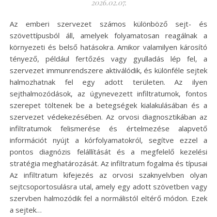
2026.02.07.
Az emberi szervezet számos különböző sejt- és
szövettípusból áll, amelyek folyamatosan reagálnak a
környezeti és belső hatásokra. Amikor valamilyen károsító
tényező, például fertőzés vagy gyulladás lép fel, a
szervezet immunrendszere aktiválódik, és különféle sejtek
halmozhatnak fel egy adott területen. Az ilyen
sejthalmozódások, az úgynevezett infiltratumok, fontos
szerepet töltenek be a betegségek kialakulásában és a
szervezet védekezésében. Az orvosi diagnosztikában az
infiltratumok felismerése és értelmezése alapvető
információt nyújt a kórfolyamatokról, segítve ezzel a
pontos diagnózis felállítását és a megfelelő kezelési
stratégia meghatározását. Az infiltratum fogalma és típusai
Az infiltratum kifejezés az orvosi szaknyelvben olyan
sejtcsoportosulásra utal, amely egy adott szövetben vagy
szervben halmozódik fel a normálistól eltérő módon. Ezek
a sejtek…