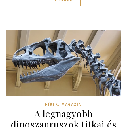
TOVÁBB
,
HÍREK
MAGAZIN
A legnagyobb
dinoszauruszok titkai és