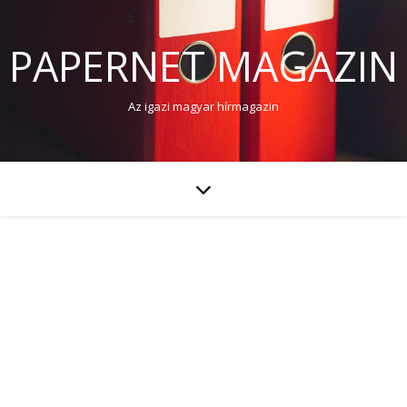
PAPERNET MAGAZIN
Az igazi magyar hírmagazin