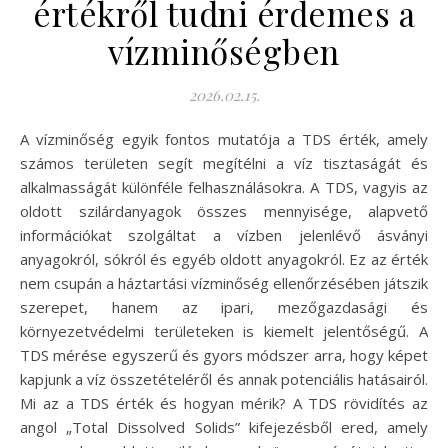
értékről tudni érdemes a
vízminőségben
2026.02.15.
A vízminőség egyik fontos mutatója a TDS érték, amely
számos területen segít megítélni a víz tisztaságát és
alkalmasságát különféle felhasználásokra. A TDS, vagyis az
oldott szilárdanyagok összes mennyisége, alapvető
információkat szolgáltat a vízben jelenlévő ásványi
anyagokról, sókról és egyéb oldott anyagokról. Ez az érték
nem csupán a háztartási vízminőség ellenőrzésében játszik
szerepet, hanem az ipari, mezőgazdasági és
környezetvédelmi területeken is kiemelt jelentőségű. A
TDS mérése egyszerű és gyors módszer arra, hogy képet
kapjunk a víz összetételéről és annak potenciális hatásairól.
Mi az a TDS érték és hogyan mérik? A TDS rövidítés az
angol „Total Dissolved Solids” kifejezésből ered, amely