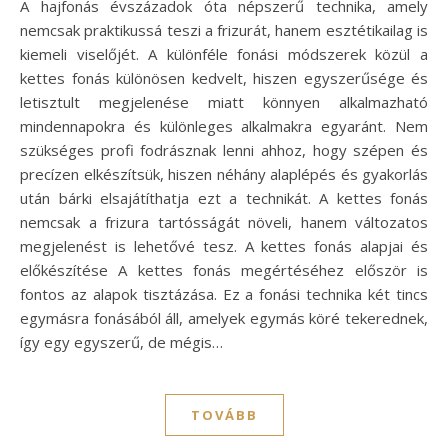
A hajfonás évszázadok óta népszerű technika, amely
nemcsak praktikussá teszi a frizurát, hanem esztétikailag is
kiemeli viselőjét. A különféle fonási módszerek közül a
kettes fonás különösen kedvelt, hiszen egyszerűsége és
letisztult megjelenése miatt könnyen alkalmazható
mindennapokra és különleges alkalmakra egyaránt. Nem
szükséges profi fodrásznak lenni ahhoz, hogy szépen és
precízen elkészítsük, hiszen néhány alaplépés és gyakorlás
után bárki elsajátíthatja ezt a technikát. A kettes fonás
nemcsak a frizura tartósságát növeli, hanem változatos
megjelenést is lehetővé tesz. A kettes fonás alapjai és
előkészítése A kettes fonás megértéséhez először is
fontos az alapok tisztázása. Ez a fonási technika két tincs
egymásra fonásából áll, amelyek egymás köré tekerednek,
így egy egyszerű, de mégis…
TOVÁBB