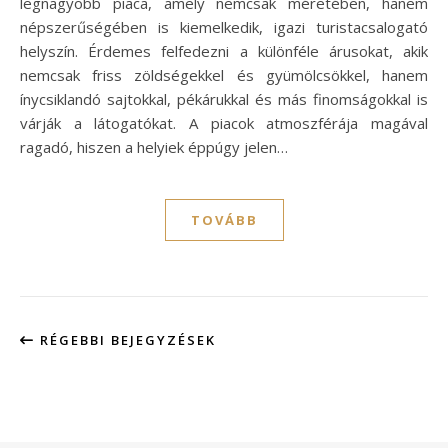
legnagyobb piaca, amely nemcsak méretében, hanem
népszerűségében is kiemelkedik, igazi turistacsalogató
helyszín. Érdemes felfedezni a különféle árusokat, akik
nemcsak friss zöldségekkel és gyümölcsökkel, hanem
ínycsiklandó sajtokkal, pékárukkal és más finomságokkal is
várják a látogatókat. A piacok atmoszférája magával
ragadó, hiszen a helyiek éppúgy jelen…
TOVÁBB
RÉGEBBI BEJEGYZÉSEK