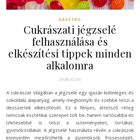
GASZTRO
Cukrászati jégzselé
felhasználása és
elkészítési tippek minden
alkalomra
2026.02.10.
A cukrászat világában a jégzselé egy igazán különleges és
sokoldalú alapanyag, amely megkönnyíti és szebbé teszi a
desszertek elkészítését. Ez a fényes, áttetsző réteg
nemcsak esztétikai szerepet tölt be, hanem tartósabbá és
ízletesebbé is teszi a süteményeket, tortákat,
gyümölcstálakat. A jégzselé használata révén a cukrászok
könnyedén megőrizhetik a gyümölcsök frissességét,