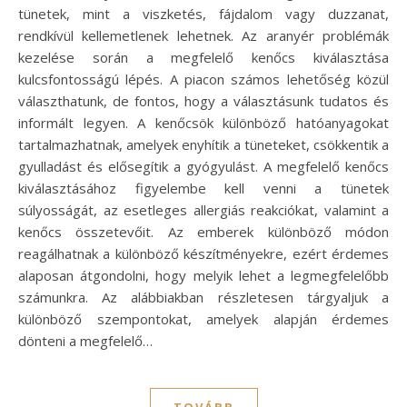
tünetek, mint a viszketés, fájdalom vagy duzzanat,
rendkívül kellemetlenek lehetnek. Az aranyér problémák
kezelése során a megfelelő kenőcs kiválasztása
kulcsfontosságú lépés. A piacon számos lehetőség közül
választhatunk, de fontos, hogy a választásunk tudatos és
informált legyen. A kenőcsök különböző hatóanyagokat
tartalmazhatnak, amelyek enyhítik a tüneteket, csökkentik a
gyulladást és elősegítik a gyógyulást. A megfelelő kenőcs
kiválasztásához figyelembe kell venni a tünetek
súlyosságát, az esetleges allergiás reakciókat, valamint a
kenőcs összetevőit. Az emberek különböző módon
reagálhatnak a különböző készítményekre, ezért érdemes
alaposan átgondolni, hogy melyik lehet a legmegfelelőbb
számunkra. Az alábbiakban részletesen tárgyaljuk a
különböző szempontokat, amelyek alapján érdemes
dönteni a megfelelő…