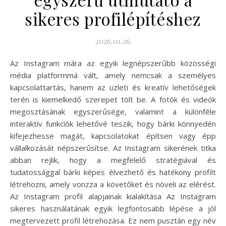
sikeres profilépítéshez
2026.01.26.
Az Instagram mára az egyik legnépszerűbb közösségi
média platformmá vált, amely nemcsak a személyes
kapcsolattartás, hanem az üzleti és kreatív lehetőségek
terén is kiemelkedő szerepet tölt be. A fotók és videók
megosztásának egyszerűsége, valamint a különféle
interaktív funkciók lehetővé teszik, hogy bárki könnyedén
kifejezhesse magát, kapcsolatokat építsen vagy épp
vállalkozását népszerűsítse. Az Instagram sikerének titka
abban rejlik, hogy a megfelelő stratégiával és
tudatossággal bárki képes élvezhető és hatékony profilt
létrehozni, amely vonzza a követőket és növeli az elérést.
Az Instagram profil alapjainak kialakítása Az Instagram
sikeres használatának egyik legfontosabb lépése a jól
megtervezett profil létrehozása. Ez nem pusztán egy név