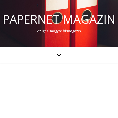
PAPERNET MAGAZIN
Az igazi magyar hírmagazin