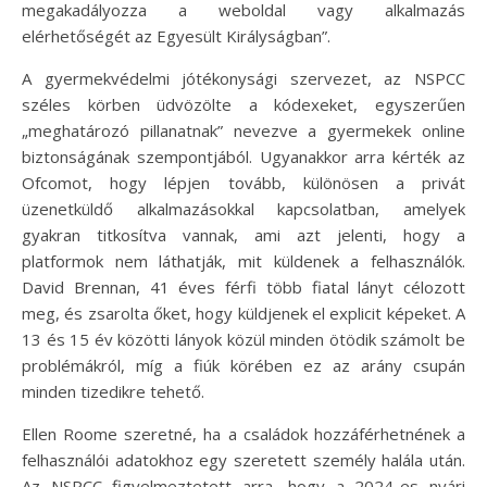
megakadályozza a weboldal vagy alkalmazás
elérhetőségét az Egyesült Királyságban”.
A gyermekvédelmi jótékonysági szervezet, az NSPCC
széles körben üdvözölte a kódexeket, egyszerűen
„meghatározó pillanatnak” nevezve a gyermekek online
biztonságának szempontjából. Ugyanakkor arra kérték az
Ofcomot, hogy lépjen tovább, különösen a privát
üzenetküldő alkalmazásokkal kapcsolatban, amelyek
gyakran titkosítva vannak, ami azt jelenti, hogy a
platformok nem láthatják, mit küldenek a felhasználók.
David Brennan, 41 éves férfi több fiatal lányt célozott
meg, és zsarolta őket, hogy küldjenek el explicit képeket. A
13 és 15 év közötti lányok közül minden ötödik számolt be
problémákról, míg a fiúk körében ez az arány csupán
minden tizedikre tehető.
Ellen Roome szeretné, ha a családok hozzáférhetnének a
felhasználói adatokhoz egy szeretett személy halála után.
Az NSPCC figyelmeztetett arra, hogy a 2024-es nyári