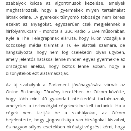
szabályok kulcsa az algoritmusok kezelése, amelyek
meghatározzák, hogy a gyermekek milyen tartalmakat
látnak online. „A gyerekek túlnyomó többsége nem keresi
ezeket az anyagokat, egyszerűen csak megjelennek a
hírfolyamukban” – mondta a BBC Radio 5 Live műsorában.
Kyle a The Telegraphnak elárulta, hogy külön vizsgálja a
közösségi média tilalmát a 16 év alattiak számára, de
hangsúlyozta, hogy nem fog cselekedni olyan ügyben,
amely jelentős hatással lenne minden egyes gyermekre az
országban anélkül, hogy biztos lenne abban, hogy a
bizonyítékok ezt alátámasztják.
Az új szabályok a Parlament jóváhagyására várnak az
Online Biztonsági Törvény keretében. Az Ofcom közölte,
hogy több mint 40 gyakorlati intézkedést tartalmaznak,
amelyeket a technológiai cégeknek be kell tartaniuk. Ha a
cégek nem tartják be a szabályokat, az Ofcom
bejelentette, hogy „jogosultsága van bírságokat kiszabni,
és nagyon súlyos esetekben bírósági végzést kérni, hogy