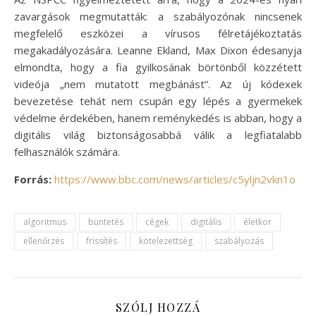
zavargások megmutatták: a szabályozónak nincsenek
megfelelő eszközei a vírusos félretájékoztatás
megakadályozására. Leanne Ekland, Max Dixon édesanyja
elmondta, hogy a fia gyilkosának börtönből közzétett
videója „nem mutatott megbánást”. Az új kódexek
bevezetése tehát nem csupán egy lépés a gyermekek
védelme érdekében, hanem reménykedés is abban, hogy a
digitális világ biztonságosabbá válik a legfiatalabb
felhasználók számára.
Forrás:
https://www.bbc.com/news/articles/c5yljn2vkn1o
algoritmus
büntetés
cégek
digitális
életkor
ellenőrzés
frissítés
kötelezettség
szabályozás
SZÓLJ HOZZÁ