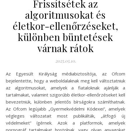
Frissítsétek az
algoritmusokat és
életkor-ellenőrzéseket,
különben büntetések
várnak rátok
2025.05.10.
Az Egyesült Királyság médiabiztosítója, az Ofcom
bejelentette, hogy a weboldalaknak meg kell változtatniuk
az algoritmusokat, amelyek a fiataloknak ajánlják a
tartalmakat, valamint szigorúbb életkor-ellenőrzéseket kell
bevezetniük, különben jelentős bírságokra számíthatnak.
Az Ofcom legújabb „Gyermekvédelmi Kódexei”, amelyek
végleges változatait most publikálták, „átfogó új
védelmeket” ígérnek. Azok a platformok, amelyek
pornográf tartalmakat hostolnak, vagy olyan anyagokat