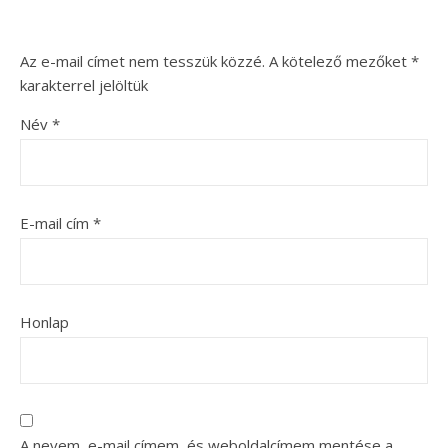
Az e-mail címet nem tesszük közzé.
A kötelező mezőket
*
karakterrel jelöltük
Név
*
E-mail cím
*
Honlap
A nevem, e-mail címem, és weboldalcímem mentése a