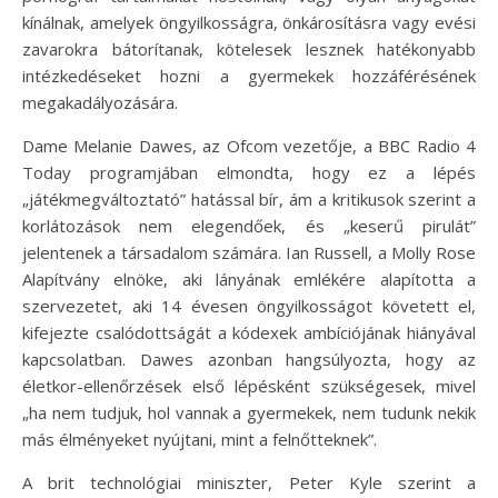
kínálnak, amelyek öngyilkosságra, önkárosításra vagy evési
zavarokra bátorítanak, kötelesek lesznek hatékonyabb
intézkedéseket hozni a gyermekek hozzáférésének
megakadályozására.
Dame Melanie Dawes, az Ofcom vezetője, a BBC Radio 4
Today programjában elmondta, hogy ez a lépés
„játékmegváltoztató” hatással bír, ám a kritikusok szerint a
korlátozások nem elegendőek, és „keserű pirulát”
jelentenek a társadalom számára. Ian Russell, a Molly Rose
Alapítvány elnöke, aki lányának emlékére alapította a
szervezetet, aki 14 évesen öngyilkosságot követett el,
kifejezte csalódottságát a kódexek ambíciójának hiányával
kapcsolatban. Dawes azonban hangsúlyozta, hogy az
életkor-ellenőrzések első lépésként szükségesek, mivel
„ha nem tudjuk, hol vannak a gyermekek, nem tudunk nekik
más élményeket nyújtani, mint a felnőtteknek”.
A brit technológiai miniszter, Peter Kyle szerint a