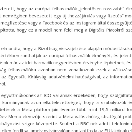
ztetett, hogy az európai felhasználók „jelentősen rosszabb” é
at nemrégiben bevezetett egy új „hozzájárulás vagy fizetés” mod
íj megfizetése vagy a Facebook és az Instagram által összegyűjt
pította, hogy ez a modell nem felel meg a Digitális Piacokról sz
mondta, hogy a Bizottság visszajelzése alapján módosításokat ke
rtékben ronthatják az európai felhasználók élményét, és jelent
ások már az idei harmadik negyedévben érvénybe léphetnek, és ak
yság felhasználóira azonban nem vonatkoznak ezek a változás
g az Egyesült Királyság adatvédelmi hatóságával, az Informatio
ól.
együttműködnek az ICO-val annak érdekében, hogy szolgáltatás
g kormányának azon elkötelezettségét, hogy a szabályozók 
etések a Meta platformjain évente több mint 19,5 milliárd fon
e Dev Memo elemzője szerint a Meta valószínűleg stratégiát prób
szabályozási szigor közepette. Seufert a BBC-nek adott telefonin
llen fordítsa, amely nyilvánvalóan rontani fogja az EU lakóinak 