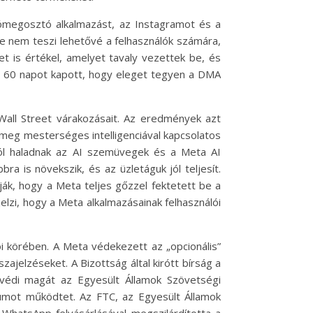
tómegosztó alkalmazást, az Instagramot és a
je nem teszi lehetővé a felhasználók számára,
t is értékel, amelyet tavaly vezettek be, és
ta 60 napot kapott, hogy eleget tegyen a DMA
all Street várakozásait. Az eredmények azt
e meg mesterséges intelligenciával kapcsolatos
„jól haladnak az AI szemüvegek és a Meta AI
ra is növekszik, és az üzletáguk jól teljesít.
k, hogy a Meta teljes gőzzel fektetett be a
elzi, hogy a Meta alkalmazásainak felhasználói
i körében. A Meta védekezett az „opcionális”
ajelzéseket. A Bizottság által kirótt bírság a
n védi magát az Egyesült Államok Szövetségi
iumot működtet. Az FTC, az Egyesült Államok