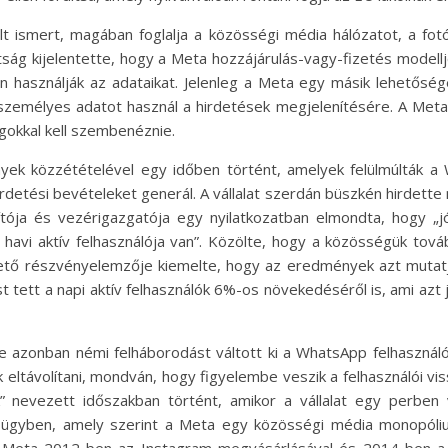
 ismert, magában foglalja a közösségi média hálózatot, a fo
ság kijelentette, hogy a Meta hozzájárulás-vagy-fizetés modell
 használják az adataikat. Jelenleg a Meta egy másik lehetősége
ebb személyes adatot használ a hirdetések megjelenítésére. A Me
gokkal kell szembenéznie.
k közzétételével egy időben történt, amelyek felülmúlták a W
rdetési bevételeket generál. A vállalat szerdán büszkén hirdett
ítója és vezérigazgatója egy nyilatkozatban elmondta, hogy 
 havi aktív felhasználója van”. Közölte, hogy a közösségük tovább
ő részvényelemzője kiemelte, hogy az eredmények azt mutatjá
t tett a napi aktív felhasználók 6%-os növekedéséről is, ami azt j
 azonban némi felháborodást váltott ki a WhatsApp felhasználó
eltávolítani, mondván, hogy figyelembe veszik a felhasználói vissz
k” nevezett időszakban történt, amikor a vállalat egy perbe
tt ügyben, amely szerint a Meta egy közösségi média monopól