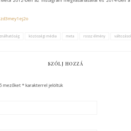
 a Meta 2012-ben az Instagram megvásárlásával és 2014-ben a 
/czd3mey1ej2o
ználhatóság
közösségi média
meta
rossz élmény
változáso
SZÓLJ HOZZÁ
ző mezőket
*
karakterrel jelöltük