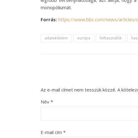
legfőbb versenyhatósága, azt állítja, hogy
monopóliumát.
Forrás:
https://www.bbc.com/news/articles
adatvédelem
európa
felhasználók
has
Az e-mail címet nem tesszük közzé.
A kötele
Név
*
E-mail cím
*