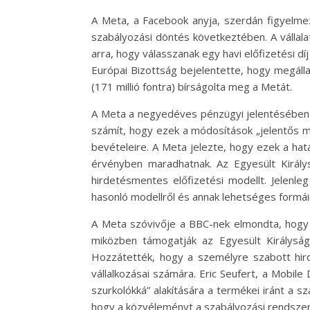
A Meta, a Facebook anyja, szerdán figyelme
szabályozási döntés következtében. A vállal
arra, hogy válasszanak egy havi előfizetési d
Európai Bizottság bejelentette, hogy megálla
(171 millió fontra) bírságolta meg a Metát.
A Meta a negyedéves pénzügyi jelentésében el
számít, hogy ezek a módosítások „jelentős mé
bevételeire. A Meta jelezte, hogy ezek a hat
érvényben maradhatnak. Az Egyesült Királ
hirdetésmentes előfizetési modellt. Jelenle
hasonló modellről és annak lehetséges formáir
A Meta szóvivője a BBC-nek elmondta, hogy 
miközben támogatják az Egyesült Királysá
Hozzátették, hogy a személyre szabott hird
vállalkozásai számára. Eric Seufert, a Mobil
szurkolókká” alakítására a termékei iránt a 
hogy a közvéleményt a szabályozási rendszer e