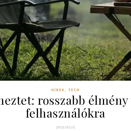
,
HÍREK
TECH
meztet: rosszabb élmény 
felhasználókra
2025.05.15.