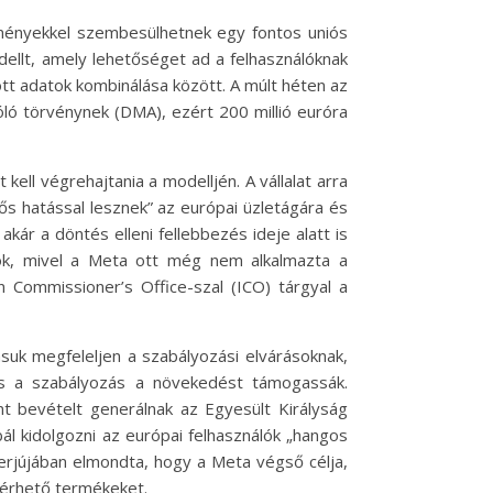
lményekkel szembesülhetnek egy fontos uniós
ellt, amely lehetőséget ad a felhasználóknak
ött adatok kombinálása között. A múlt héten az
óló törvénynek (DMA), ezért 200 millió euróra
ll végrehajtania a modelljén. A vállalat arra
ős hatással lesznek” az európai üzletágára és
ár a döntés elleni fellebbezés ideje alatt is
ok, mivel a Meta ott még nem alkalmazta a
n Commissioner’s Office-szal (ICO) tárgyal a
uk megfeleljen a szabályozási elvárásoknak,
és a szabályozás a növekedést támogassák.
t bevételt generálnak az Egyesült Királyság
ál kidolgozni az európai felhasználók „hangos
terjújában elmondta, hogy a Meta végső célja,
elérhető termékeket.