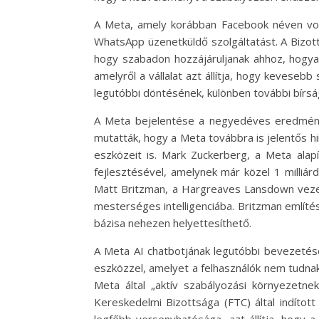
A Meta, amely korábban Facebook néven volt
WhatsApp üzenetküldő szolgáltatást. A Bizott
hogy szabadon hozzájáruljanak ahhoz, hogyan
amelyről a vállalat azt állítja, hogy keves
legutóbbi döntésének, különben további bírsá
A Meta bejelentése a negyedéves eredménye
mutatták, hogy a Meta továbbra is jelentős hi
eszközeit is. Mark Zuckerberg, a Meta alap
fejlesztésével, amelynek már közel 1 milliárd
Matt Britzman, a Hargreaves Lansdown vezet
mesterséges intelligenciába. Britzman említés
bázisa nehezen helyettesíthető.
A Meta AI chatbotjának legutóbbi bevezetése
eszközzel, amelyet a felhasználók nem tudnak 
Meta által „aktív szabályozási környezetne
Kereskedelmi Bizottsága (FTC) által indíto