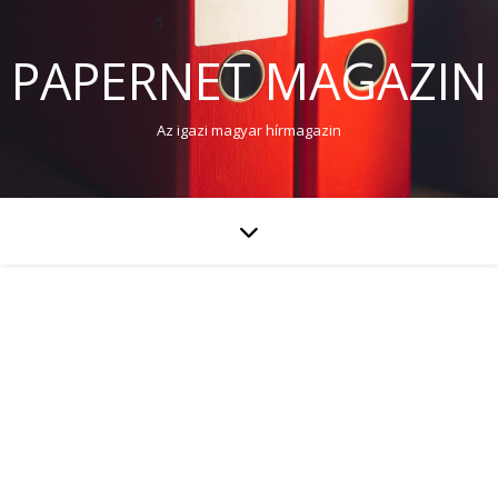
PAPERNET MAGAZIN
Az igazi magyar hírmagazin