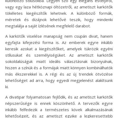
különböző stílusokba. Legyen szó egy elegáns estélyiről,
vagy egy laza hétköznapi öltözetről, az ametiszt karkötők
tökéletes kiegészítők lehetnek. A különböző formák,
méretek és dizájnok lehetővé teszik, hogy mindenki
megtalálja a saját ízlésének megfelelő darabot.
A karkötők viselése manapság nem csupán divat, hanem
egyfajta kifejezési forma is. Az emberek egyre inkább
keresik azokat a kiegészítőket, amelyek tükrözik egyéni
stílusukat és személyiségüket. Az ametiszt karkötők
sokoldalúságuk miatt ideális választásnak bizonyulnak,
hiszen a színük és a formájuk miatt könnyen kombinálhatók
más ékszerekkel is. A régi és az új trendek ötvözése
lehetőséget ad arra, hogy egyedi megjelenést alakítsunk
ki.
A divatipar folyamatosan fejlődik, és az ametiszt karkötők
népszerűsége is ennek köszönhető. A tervezők egyre
inkább felfedezik a természetes kövek alkalmazásának
lehetőségeit, és az ametiszt egyike a legkeresettebb