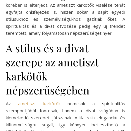
körében is elterjedt. Az ametiszt karkötők viselése tehát
egyfajta önkifejezés is, hiszen sokan a saját egyedi
stílusukhoz és személyiségükhöz igazítják őket. A
spiritualitás és a divat ötvözése pedig egy új trendet
teremtett, amely folyamatosan népszerűséget nyer.
A stílus és a divat
szerepe az ametiszt
karkötők
népszerűségében
Az
ametiszt karkötők
nemcsak a spiritualitás
szempontjából fontosak, hanem a divat világában is
kiemelkedő szerepet játszanak. A lila szín eleganciát és
kifinomultságot sugall, így könnyen beilleszthető a