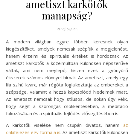
ametiszt karkötők
manapság?
2025.09.21.
A modern világban egyre többen keresnek olyan
kiegészítőket, amelyek nemcsak szépítik a megjelenést,
hanem érzelmi és spirituális értéket is hordoznak. Az
ametiszt karkötők a közelmúltban különösen népszerűvé
váltak, ami nem meglepő, hiszen ezek a gyönyörű
ékszerek számos előnnyel bírnak. Az ametiszt, amely egy
lila színű kvarc, már régóta foglalkoztatja az embereket a
szépsége, valamint a hozzá kapcsolódó hiedelmek miatt.
Az ametiszt nemcsak hogy stílusos, de sokan úgy vélik,
hogy segít a szorongás csökkentésében, a meditáció
fokozásában és a spirituális fejlődés elősegítésében is.
A karkötők viselése nem csupán divatos, hanem
az
önkifejezés egy formája is
. Az ametiszt karkötők különösen