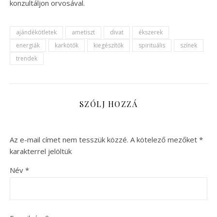
konzultáljon orvosával.
ajándékötletek
ametiszt
divat
ékszerek
energiák
karkötők
kiegészítők
spirituális
színek
trendek
SZÓLJ HOZZÁ
Az e-mail címet nem tesszük közzé.
A kötelező mezőket
*
karakterrel jelöltük
Név
*