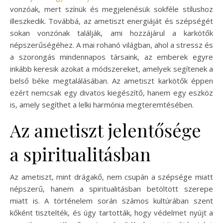
vonzóak, mert színük és megjelenésük sokféle stílushoz
illeszkedik. Továbbá, az ametiszt energiáját és szépségét
sokan vonzónak találják, ami hozzájárul a karkötők
népszerűségéhez. A mai rohanó világban, ahol a stressz és
a szorongás mindennapos társaink, az emberek egyre
inkább keresik azokat a módszereket, amelyek segítenek a
belső béke megtalálásában. Az ametiszt karkötők éppen
ezért nemcsak egy divatos kiegészítő, hanem egy eszköz
is, amely segíthet a lelki harmónia megteremtésében.
Az ametiszt jelentősége
a spiritualitásban
Az ametiszt, mint drágakő, nem csupán a szépsége miatt
népszerű, hanem a spiritualitásban betöltött szerepe
miatt is. A történelem során számos kultúrában szent
kőként tisztelték, és úgy tartották, hogy védelmet nyújt a