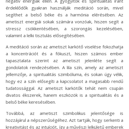
negatív energiák ellen. A gyógyítók és spiritualitás iránt
érdeklődők gyakran használják meditáció során, mivel
segíthet a belső béke és a harmónia elérésében. Az
ametiszt energiái sokak számára vonzóak, hiszen segít a
stressz csökkentésében, a szorongás kezelésében,
valamint a lelki tisztulás elősegítésében.
A meditáció során az ametiszt karkötő viselése fokozhatja
a koncentrációt és a fókuszt, hiszen számos ember
tapasztalata szerint az ametiszt jelenléte segít a
gondolatok rendezésében. A lila szín, amely az ametiszt
jellemzője, a spiritualitás szimbóluma, és sokan úgy vélik,
hogy ez a szín elősegíti a kapcsolatot a magasabb rendű
tudatossággal. Az ametiszt karkötők tehát nem csupán
divatos ékszerek, hanem eszközök is a spiritualitás és a
belső béke keresésében.
Továbbá, az ametiszt szimbolikus jelentősége is
hozzájárul a népszerűségéhez. Azt tartják, hogy serkenti a
kreativitást és az intuíciót, így a művészi lelkületű emberek