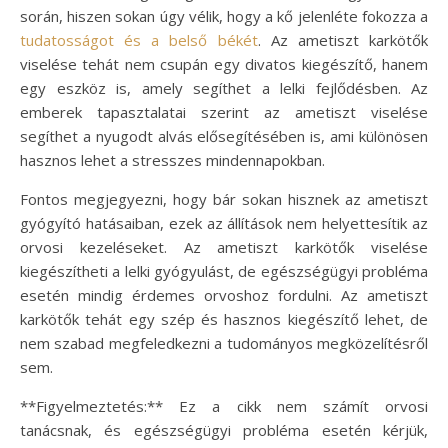
során, hiszen sokan úgy vélik, hogy a kő jelenléte fokozza a
tudatosságot és a belső békét
. Az ametiszt karkötők
viselése tehát nem csupán egy divatos kiegészítő, hanem
egy eszköz is, amely segíthet a lelki fejlődésben. Az
emberek tapasztalatai szerint az ametiszt viselése
segíthet a nyugodt alvás elősegítésében is, ami különösen
hasznos lehet a stresszes mindennapokban.
Fontos megjegyezni, hogy bár sokan hisznek az ametiszt
gyógyító hatásaiban, ezek az állítások nem helyettesítik az
orvosi kezeléseket. Az ametiszt karkötők viselése
kiegészítheti a lelki gyógyulást, de egészségügyi probléma
esetén mindig érdemes orvoshoz fordulni. Az ametiszt
karkötők tehát egy szép és hasznos kiegészítő lehet, de
nem szabad megfeledkezni a tudományos megközelítésről
sem.
**Figyelmeztetés:** Ez a cikk nem számít orvosi
tanácsnak, és egészségügyi probléma esetén kérjük,