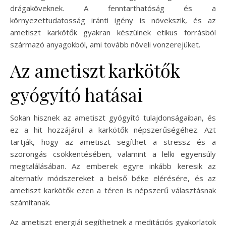
drágaköveknek. A fenntarthatóság és a
környezettudatosság iránti igény is növekszik, és az
ametiszt karkötők gyakran készülnek etikus forrásból
származó anyagokból, ami tovább növeli vonzerejüket.
Az ametiszt karkötők
gyógyító hatásai
Sokan hisznek az ametiszt gyógyító tulajdonságaiban, és
ez a hit hozzájárul a karkötők népszerűségéhez. Azt
tartják, hogy az ametiszt segíthet a stressz és a
szorongás csökkentésében, valamint a lelki egyensúly
megtalálásában. Az emberek egyre inkább keresik az
alternatív módszereket a belső béke elérésére, és az
ametiszt karkötők ezen a téren is népszerű választásnak
számítanak.
Az ametiszt energiái segíthetnek a meditációs gyakorlatok