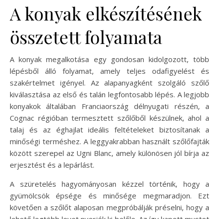
A konyak elkészítésének
összetett folyamata
A konyak megalkotása egy gondosan kidolgozott, több
lépésből álló folyamat, amely teljes odafigyelést és
szakértelmet igényel. Az alapanyagként szolgáló szőlő
kiválasztása az első és talán legfontosabb lépés. A legjobb
konyakok általában Franciaország délnyugati részén, a
Cognac régióban termesztett szőlőből készülnek, ahol a
talaj és az éghajlat ideális feltételeket biztosítanak a
minőségi terméshez. A leggyakrabban használt szőlőfajták
között szerepel az Ugni Blanc, amely különösen jól bírja az
erjesztést és a lepárlást.
A szüretelés hagyományosan kézzel történik, hogy a
gyümölcsök épsége és minősége megmaradjon. Ezt
követően a szőlőt alaposan megpróbálják préselni, hogy a