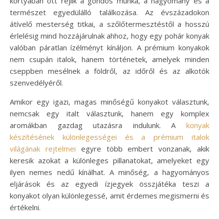
kortyában ott rejlik a gondos munka, a hagyomány és a
természet egyedülálló találkozása. Az évszázadokon
átívelő mesterség titkai, a szőlőtermesztéstől a hosszú
érlelésig mind hozzájárulnak ahhoz, hogy egy pohár konyak
valóban páratlan ízélményt kínáljon. A prémium konyakok
nem csupán italok, hanem történetek, amelyek minden
cseppben mesélnek a földről, az időről és az alkotók
szenvedélyéről.
Amikor egy igazi, magas minőségű konyakot választunk,
nemcsak egy italt választunk, hanem egy komplex
aromákban gazdag utazásra indulunk. A
konyak
készítésének különlegességei és a prémium italok
világának rejtelmei
egyre több embert vonzanak, akik
keresik azokat a különleges pillanatokat, amelyeket egy
ilyen nemes nedű kínálhat. A minőség, a hagyományos
eljárások és az egyedi ízjegyek összjátéka teszi a
konyakot olyan különlegessé, amit érdemes megismerni és
értékelni.