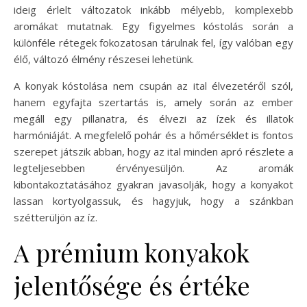
ideig érlelt változatok inkább mélyebb, komplexebb
aromákat mutatnak. Egy figyelmes kóstolás során a
különféle rétegek fokozatosan tárulnak fel, így valóban egy
élő, változó élmény részesei lehetünk.
A konyak kóstolása nem csupán az ital élvezetéről szól,
hanem egyfajta szertartás is, amely során az ember
megáll egy pillanatra, és élvezi az ízek és illatok
harmóniáját. A megfelelő pohár és a hőmérséklet is fontos
szerepet játszik abban, hogy az ital minden apró részlete a
legteljesebben érvényesüljön. Az aromák
kibontakoztatásához gyakran javasolják, hogy a konyakot
lassan kortyolgassuk, és hagyjuk, hogy a szánkban
szétterüljön az íz.
A prémium konyakok
jelentősége és értéke