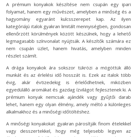
A prémium konyakok készítése nem csupán egy ipari
folyamat, hanem egy művészet, amelyben a minőség és a
hagyomány egyaránt kulcsszerepet kap. Az ilyen
kategóriájú italok gyakran limitált mennyiségben, gondosan
ellenőrzött körülmények között készülnek, hogy a lehető
legmagasabb színvonalat nyújtsák. A készítők számára ez
nem csupán üzlet, hanem hivatás, amelyben minden
részlet számít.
A drága konyakok ára sokszor tükrözi a mögöttük álló
munkát és az érlelési idő hosszát is. Ezek az italok több
évig, akár évtizedekig is érlelődhetnek, miközben
egyedülálló aromákat és gazdag ízvilágot fejlesztenek ki. A
prémium konyak nemcsak ajándék vagy gyűjtői darab
lehet, hanem egy olyan élmény, amely méltó a különleges
alkalmakhoz és a minőségi időtöltéshez.
A minőségi konyakokat gyakran párosítják finom ételekkel
vagy desszertekkel, hogy még teljesebb legyen az