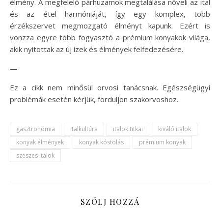
élmény. A megfelelő párhuzamok megtalálása növeli az ital
és az étel harmóniáját, így egy komplex, több
érzékszervet megmozgató élményt kapunk. Ezért is
vonzza egyre több fogyasztó a prémium konyakok világa,
akik nyitottak az új ízek és élmények felfedezésére.
—
Ez a cikk nem minősül orvosi tanácsnak. Egészségügyi
problémák esetén kérjük, forduljon szakorvoshoz.
gasztronómia
italkultúra
italok titkai
kiváló italok
konyak élmények
konyak kóstolás
prémium konyak
szeszes italok
SZÓLJ HOZZÁ