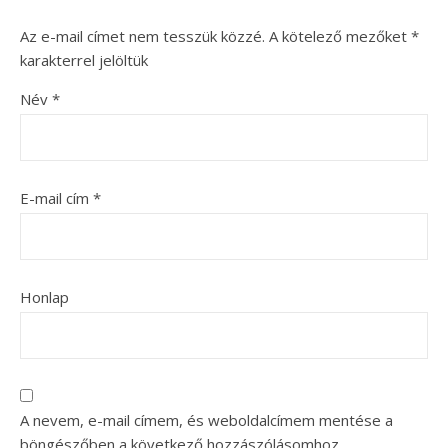
Az e-mail címet nem tesszük közzé.
A kötelező mezőket
*
karakterrel jelöltük
Név
*
E-mail cím
*
Honlap
A nevem, e-mail címem, és weboldalcímem mentése a
böngészőben a következő hozzászólásomhoz.