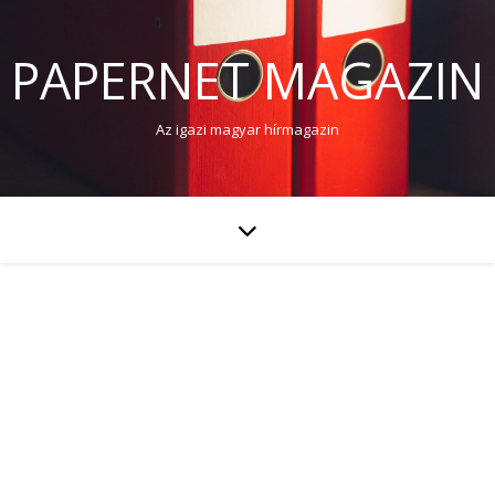
PAPERNET MAGAZIN
Az igazi magyar hírmagazin