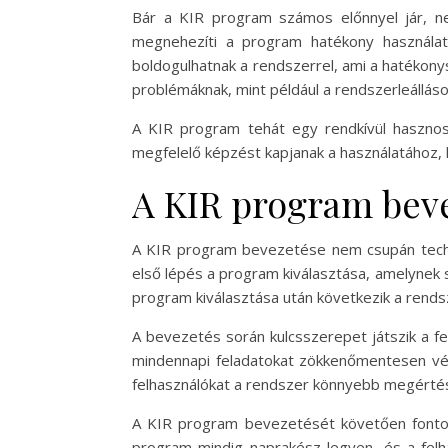
Bár a KIR program számos előnnyel jár, ne
megnehezíti a program hatékony használatá
boldogulhatnak a rendszerrel, ami a hatékony
problémáknak, mint például a rendszerleálláso
A KIR program tehát egy rendkívül hasznos
megfelelő képzést kapjanak a használatához, h
A KIR program bev
A KIR program bevezetése nem csupán techni
első lépés a program kiválasztása, amelynek 
program kiválasztása után következik a rends
A bevezetés során kulcsszerepet játszik a fe
mindennapi feladatokat zökkenőmentesen vége
felhasználókat a rendszer könnyebb megérté
A KIR program bevezetését követően fontos 
program mindig naprakész legyen, és a felhas