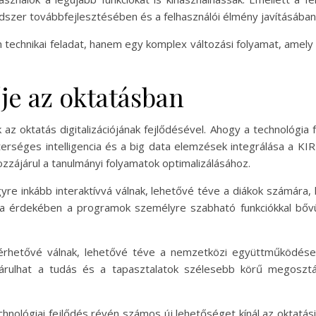
dszer továbbfejlesztésében és a felhasználói élmény javításában
echnikai feladat, hanem egy komplex változási folyamat, amely
je az oktatásban
z oktatás digitalizációjának fejlődésével. Ahogy a technológia 
sterséges intelligencia és a big data elemzések integrálása a K
zájárul a tanulmányi folyamatok optimalizálásához.
re inkább interaktívvá válnak, lehetővé téve a diákok számára, 
ása érdekében a programok személyre szabható funkciókkal bővül
elérhetővé válnak, lehetővé téve a nemzetközi együttműködése
járulhat a tudás és a tapasztalatok szélesebb körű megosztá
chnológiai fejlődés révén számos új lehetőséget kínál az oktat