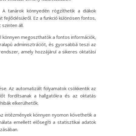
 A tanárok könnyedén rögzíthetik a diákok
 fejlődésükről. Ez a funkció különösen fontos,
szinten áll.
tül könnyen megoszthatók a fontos információk,
ralapú adminisztrációt, és gyorsabbá teszi az
endszer, amely hozzájárul a sikeres oktatási
se. Az automatizált folyamatok csökkentik az
őt fordítsanak a hallgatókra és az oktatás
hibák elkerülhetők.
t. Az intézmények könnyen nyomon követhetik a
ata emellett elősegíti a statisztikai adatok
ozásában.