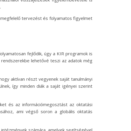
.
 megfelelő tervezést és folyamatos figyelmet
folyamatosan fejlődik, úgy a KIR programok is
IR rendszerekbe lehetővé teszi az adatok még
hogy aktívan részt vegyenek saját tanulmányi
nek, így minden diák a saját igényei szerint
ket és az információmegosztást az oktatási
sához, ami végső soron a globális oktatás
ási intézmények számára, amelyek segítségével