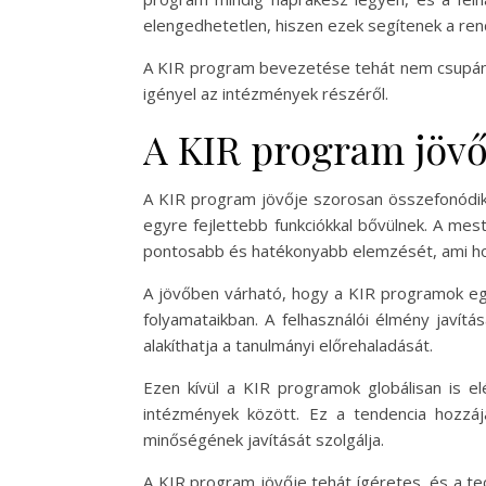
elengedhetetlen, hiszen ezek segítenek a ren
A KIR program bevezetése tehát nem csupán t
igényel az intézmények részéről.
A KIR program jövő
A KIR program jövője szorosan összefonódik a
egyre fejlettebb funkciókkal bővülnek. A me
pontosabb és hatékonyabb elemzését, ami hoz
A jövőben várható, hogy a KIR programok egy
folyamataikban. A felhasználói élmény javít
alakíthatja a tanulmányi előrehaladását.
Ezen kívül a KIR programok globálisan is 
intézmények között. Ez a tendencia hozzá
minőségének javítását szolgálja.
A KIR program jövője tehát ígéretes, és a te