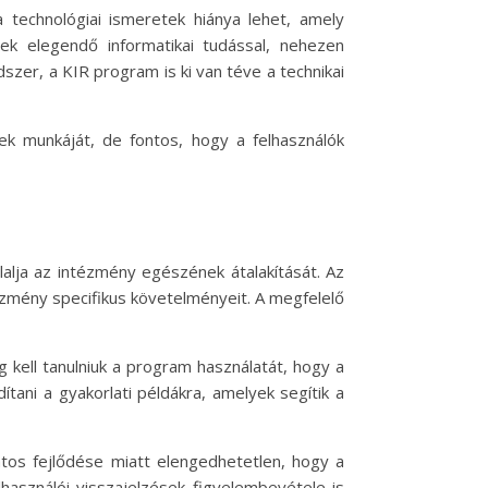
technológiai ismeretek hiánya lehet, amely
ek elegendő informatikai tudással, nehezen
zer, a KIR program is ki van téve a technikai
k munkáját, de fontos, hogy a felhasználók
lja az intézmény egészének átalakítását. Az
ézmény specifikus követelményeit. A megfelelő
 kell tanulniuk a program használatát, hogy a
ani a gyakorlati példákra, amelyek segítik a
tos fejlődése miatt elengedhetetlen, hogy a
lhasználói visszajelzések figyelembevétele is