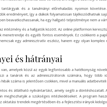
 tantárgyak és a tanulmányi előrehaladás nyomon követése.
dók eredményeit, így a diákok folyamatosan tájékozódhatnak saját
ben beavatkozhassanak, ha egy hallgató teljesítménye nem a várt 
az intézmény és a hallgatók között. Az online platformon keresz
gák menetrendje és egyéb fontos események. Ez csökkenti a papí
nemcsak egy adminisztratív eszköz, hanem egy olyan komplex r
yei és hátrányai
an, amelyek közül az egyik legfontosabb a hatékonyság növelé
eszi a tanárok és az adminisztrátorok számára, hogy több id
a hibák száma is jelentősen csökken, mivel a manuális adatbeviteli 
ntos és átlátható nyilvántartást, amely segíti a döntéshozatal
ján meghozhatják a szükséges intézkedéseket. A program használ
 oktatási trendek megértésében és a fejlesztési irányok kidolg