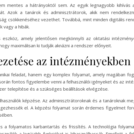
m mentes a hátrányoktól sem. Az egyik legnagyobb kihívás a 
t. Azok a tanárok és adminisztrátorok, akik nem rendelkezn
ság csökkenéséhez vezethet. Továbbá, mint minden digitális rends
k vagy a hibák.
 eszköz, amely jelentősen megkönnyíti az oktatási intézménye
ogy maximálisan ki tudják aknázni a rendszer előnyeit.
ezetése az intézményekben
kai feladat, hanem egy komplex folyamat, amely magában fogla
során fontos figyelembe venni a felhasználói igényeket és az int
zer telepítése és a szükséges beállítások elvégzése.
lhasználók képzése. Az adminisztrátoroknak és a tanároknak meg
zhessék el. A képzési folyamat során érdemes figyelmet fordít
sében.
a folyamatos karbantartás és frissítés. A technológia folyama
ználók a legújabb funkciókat is kihasználhassák. Emellett a fe