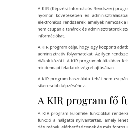
A KIR (Képzési Információs Rendszer) progr
nyomon követésében és adminisztrálásában.
elektronikus rendszerek, amelyek nemcsak a 
nem csupán a tanárok és adminisztrátorok szá
információkat.
A KIR program célja, hogy egy központi adatbá
adminisztratív folyamatokat. Az ilyen rends
diákok között. A KIR programok általában felh
mindennapi feladatok végrehajtásában.
A KIR program használata tehát nem csupán t
sikeresebb képzéséhez.
A KIR program fő f
A KIR program különféle funkciókkal rendelk
funkció a hallgatói nyilvántartás, amely le
dátumának, elérhetőségeinek és más fontos inf