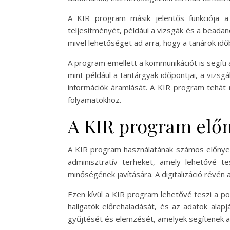
A KIR program másik jelentős funkciója a
teljesítményét, például a vizsgák és a beadan
mivel lehetőséget ad arra, hogy a tanárok idő
A program emellett a kommunikációt is segíti 
mint például a tantárgyak időpontjai, a vizs
információk áramlását. A KIR program tehát 
folyamatokhoz.
A KIR program előn
A KIR program használatának számos előnye v
adminisztratív terheket, amely lehetővé t
minőségének javítására. A digitalizáció révén 
Ezen kívül a KIR program lehetővé teszi a po
hallgatók előrehaladását, és az adatok alap
gyűjtését és elemzését, amelyek segítenek az