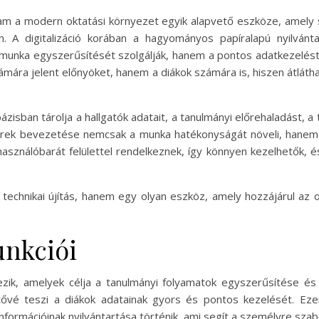
am a modern oktatási környezet egyik alapvető eszköze, amely 
 A digitalizáció korában a hagyományos papíralapú nyilvánta
munka egyszerűsítését szolgálják, hanem a pontos adatkezelést 
mára jelent előnyöket, hanem a diákok számára is, hiszen átlát
zisban tárolja a hallgatók adatait, a tanulmányi előrehaladást, 
zerek bevezetése nemcsak a munka hatékonyságát növeli, hanem 
asználóbarát felülettel rendelkeznek, így könnyen kezelhetők, é
echnikai újítás, hanem egy olyan eszköz, amely hozzájárul az 
unkciói
ezik, amelyek célja a tanulmányi folyamatok egyszerűsítése é
hetővé teszi a diákok adatainak gyors és pontos kezelését. Ez
ormációinak nyilvántartása történik, ami segít a személyre szabo