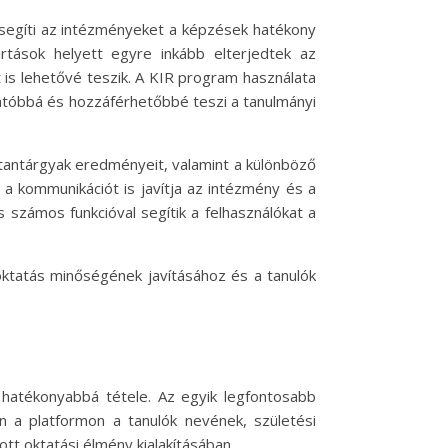
segíti az intézményeket a képzések hatékony
rtások helyett egyre inkább elterjedtek az
is lehetővé teszik. A KIR program használata
hatóbbá és hozzáférhetőbbé teszi a tanulmányi
a tantárgyak eredményeit, valamint a különböző
a kommunikációt is javítja az intézmény és a
s számos funkcióval segítik a felhasználókat a
oktatás minőségének javításához és a tanulók
s hatékonyabbá tétele. Az egyik legfontosabb
en a platformon a tanulók nevének, születési
tt oktatási élmény kialakításában.