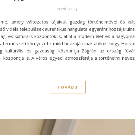
2026.01.24.
me, amely változatos tájaival, gazdag történelmével és kult
ső vidéki települések autentikus hangulata egyaránt hozzájáruln
ági és kulturális központok is, ahol a modern élet és a hagyo
és természeti környezete mind hozzájárulnak ahhoz, hogy Horvá
g kulturális és gazdasági központja Zágráb az ország főv
kai központja is. A város egyedi atmoszférája a történelmi nev
TOVÁBB