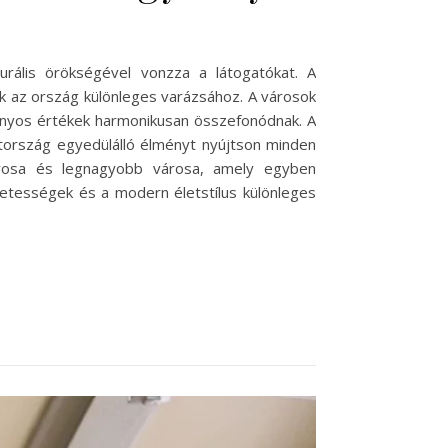
urális örökségével vonzza a látogatókat. A
ak az ország különleges varázsához. A városok
mányos értékek harmonikusan összefonódnak. A
tország egyedülálló élményt nyújtson minden
árosa és legnagyobb városa, amely egyben
ezetességek és a modern életstílus különleges