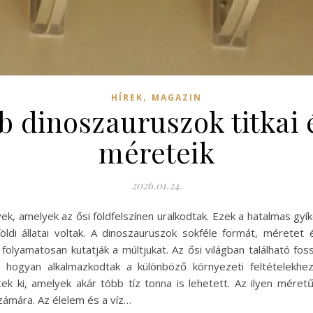
,
HÍREK
MAGAZIN
b dinoszauruszok titkai 
méreteik
2026.01.24.
k, amelyek az ősi földfelszínen uralkodtak. Ezek a hatalmas gyíko
ldi állatai voltak. A dinoszauruszok sokféle formát, méretet
yamatosan kutatják a múltjukat. Az ősi világban található foss
a, hogyan alkalmazkodtak a különböző környezeti feltételekh
ntek ki, amelyek akár több tíz tonna is lehetett. Az ilyen mére
számára. Az élelem és a víz…