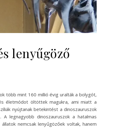
és lenyűgöző
k több mint 160 millió évig uralták a bolygót,
 és életmódot öltöttek magukra, ami miatt a
zíliák nyújtanak betekintést a dinoszauruszok
ez. A legnagyobb dinoszauruszok a hatalmas
tű állatok nemcsak lenyűgözőek voltak, hanem