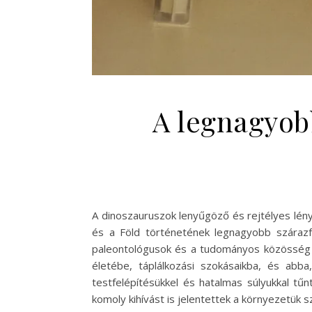
A legnagyob
A dinoszauruszok lenyűgöző és rejtélyes lénye
és a Föld történetének legnagyobb szárazfö
paleontológusok és a tudományos közösség fol
életébe, táplálkozási szokásaikba, és abb
testfelépítésükkel és hatalmas súlyukkal tű
komoly kihívást is jelentettek a környezetük 