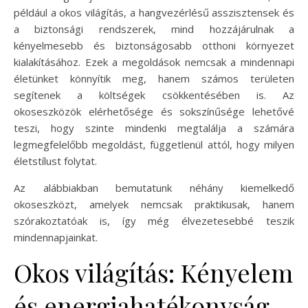
például a okos világítás, a hangvezérlésű asszisztensek és
a biztonsági rendszerek, mind hozzájárulnak a
kényelmesebb és biztonságosabb otthoni környezet
kialakításához. Ezek a megoldások nemcsak a mindennapi
életünket könnyítik meg, hanem számos területen
segítenek a költségek csökkentésében is. Az
okoseszközök elérhetősége és sokszínűsége lehetővé
teszi, hogy szinte mindenki megtalálja a számára
legmegfelelőbb megoldást, függetlenül attól, hogy milyen
életstílust folytat.
Az alábbiakban bemutatunk néhány kiemelkedő
okoseszközt, amelyek nemcsak praktikusak, hanem
szórakoztatóak is, így még élvezetesebbé teszik
mindennapjainkat.
Okos világítás: Kényelem
és energiahatékonyság