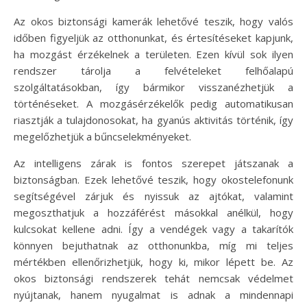
Az okos biztonsági kamerák lehetővé teszik, hogy valós
időben figyeljük az otthonunkat, és értesítéseket kapjunk,
ha mozgást érzékelnek a területen. Ezen kívül sok ilyen
rendszer tárolja a felvételeket felhőalapú
szolgáltatásokban, így bármikor visszanézhetjük a
történéseket. A mozgásérzékelők pedig automatikusan
riasztják a tulajdonosokat, ha gyanús aktivitás történik, így
megelőzhetjük a bűncselekményeket.
Az intelligens zárak is fontos szerepet játszanak a
biztonságban. Ezek lehetővé teszik, hogy okostelefonunk
segítségével zárjuk és nyissuk az ajtókat, valamint
megoszthatjuk a hozzáférést másokkal anélkül, hogy
kulcsokat kellene adni. Így a vendégek vagy a takarítók
könnyen bejuthatnak az otthonunkba, míg mi teljes
mértékben ellenőrizhetjük, hogy ki, mikor lépett be. Az
okos biztonsági rendszerek tehát nemcsak védelmet
nyújtanak, hanem nyugalmat is adnak a mindennapi