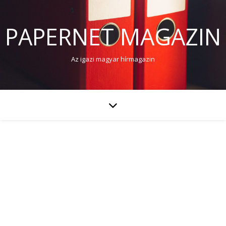
PAPERNET MAGAZIN
Az igazi magyar hírmagazin