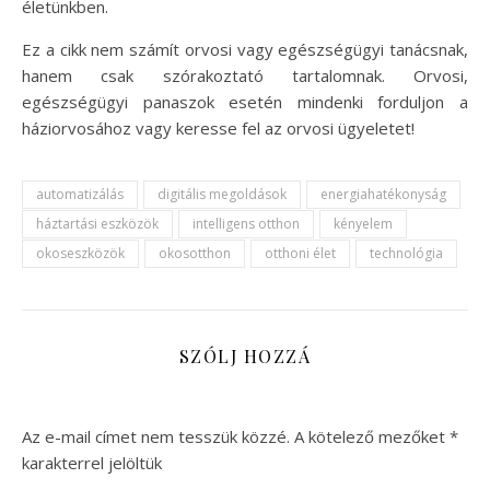
életünkben.
Ez a cikk nem számít orvosi vagy egészségügyi tanácsnak,
hanem csak szórakoztató tartalomnak. Orvosi,
egészségügyi panaszok esetén mindenki forduljon a
háziorvosához vagy keresse fel az orvosi ügyeletet!
automatizálás
digitális megoldások
energiahatékonyság
háztartási eszközök
intelligens otthon
kényelem
okoseszközök
okosotthon
otthoni élet
technológia
SZÓLJ HOZZÁ
Az e-mail címet nem tesszük közzé.
A kötelező mezőket
*
karakterrel jelöltük