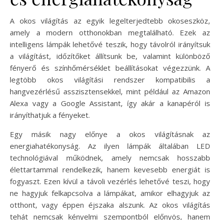
A okos világítás az egyik legelterjedtebb okoseszköz,
amely a modern otthonokban megtalálható. Ezek az
intelligens lámpák lehetővé teszik, hogy távolról irányítsuk
a világítást, időzítőket állítsunk be, valamint különböző
fényerő és színhőmérséklet beállításokat végezzünk. A
legtöbb okos világítási rendszer kompatibilis a
hangvezérlésű asszisztensekkel, mint például az Amazon
Alexa vagy a Google Assistant, így akár a kanapéról is
irányíthatjuk a fényeket.
Egy másik nagy előnye a okos világításnak az
energiahatékonyság. Az ilyen lámpák általában LED
technológiával működnek, amely nemcsak hosszabb
élettartammal rendelkezik, hanem kevesebb energiát is
fogyaszt. Ezen kívül a távoli vezérlés lehetővé teszi, hogy
ne hagyjuk felkapcsolva a lámpákat, amikor elhagyjuk az
otthont, vagy éppen éjszaka alszunk. Az okos világítás
tehát nemcsak kényelmi szempontból előnyös, hanem