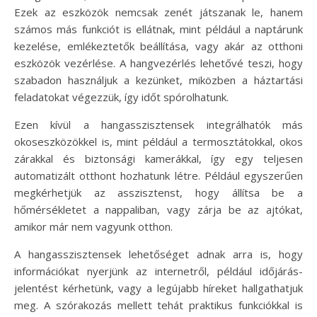
Ezek az eszközök nemcsak zenét játszanak le, hanem
számos más funkciót is ellátnak, mint például a naptárunk
kezelése, emlékeztetők beállítása, vagy akár az otthoni
eszközök vezérlése. A hangvezérlés lehetővé teszi, hogy
szabadon használjuk a kezünket, miközben a háztartási
feladatokat végezzük, így időt spórolhatunk.
Ezen kívül a hangasszisztensek integrálhatók más
okoseszközökkel is, mint például a termosztátokkal, okos
zárakkal és biztonsági kamerákkal, így egy teljesen
automatizált otthont hozhatunk létre. Például egyszerűen
megkérhetjük az asszisztenst, hogy állítsa be a
hőmérsékletet a nappaliban, vagy zárja be az ajtókat,
amikor már nem vagyunk otthon.
A hangasszisztensek lehetőséget adnak arra is, hogy
információkat nyerjünk az internetről, például időjárás-
jelentést kérhetünk, vagy a legújabb híreket hallgathatjuk
meg. A szórakozás mellett tehát praktikus funkciókkal is