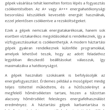
gépek vásárlása tehát kiemelten fontos lépés a fogyasztás
csökkentésében. Az A+ vagy A+++ energiahatékonysági
besorolású készülékek kevesebb energiát használnak,
ezzel jelentősen csökkentve a rezsiköltségeket.
Ezek a gépek nemcsak energiatakarékosak, hanem sok
esetben víztakarékos megoldásokkal is rendelkeznek, így a
vízfogyasztásunkat is csökkenthetjük. A modern háztartási
gépek gyakran rendelkeznek különféle programokkal,
amelyek lehetővé teszik, hogy az adott feladathoz
legjobban illeszkedő beállításokat válasszuk, így
maximalizálva a hatékonyságot.
A gépek használati szokásaink is befolyásolják az
energiafogyasztást. Érdemes például a mosógépet mindig
teljes töltettel működtetni, és a hűtőszekrényt a
megfelelő hőmérsékleten tartani, hiszen a túlzottan
alacsony hőmérséklet felesleges energiafelhasználást
eredményez. A háztartási gépek karbantartása is