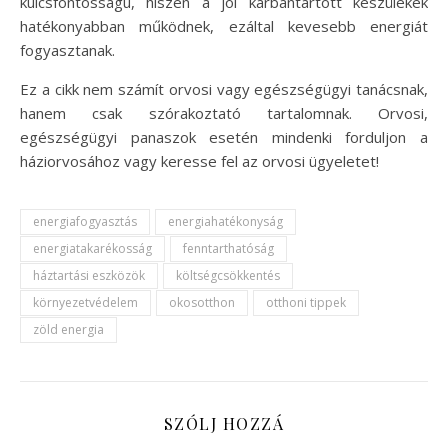
kulcsfontosságú, hiszen a jól karbantartott készülékek
hatékonyabban működnek, ezáltal kevesebb energiát
fogyasztanak.
Ez a cikk nem számít orvosi vagy egészségügyi tanácsnak,
hanem csak szórakoztató tartalomnak. Orvosi,
egészségügyi panaszok esetén mindenki forduljon a
háziorvosához vagy keresse fel az orvosi ügyeletet!
energiafogyasztás
energiahatékonyság
energiatakarékosság
fenntarthatóság
háztartási eszközök
költségcsökkentés
környezetvédelem
okosotthon
otthoni tippek
zöld energia
SZÓLJ HOZZÁ