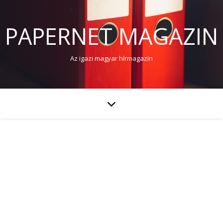
PAPERNET MAGAZIN
Az igazi magyar hírmagazin