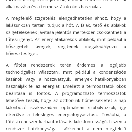
alkalmazása és a termosztátok okos használata.
A megfelelő szigetelés elengedhetetlen ahhoz, hogy a
lakásunkban tartani tudjuk a hőt. A falak, tető és ablakok
szigetelésének javítása jelentős mértékben csökkentheti a
fűtési igényt. Az energiatakarékos ablakok, mint például a
hőszigetelt üvegek, segítenek megakadályozni a
hőveszteséget.
A fűtési rendszerek terén érdemes a legújabb
technológiákat választani, mint például a kondenzációs
kazánok vagy a hőszivattyúk, amelyek hatékonyabban
használják fel az energiát. Emellett a termosztátok okos
beállítása is fontos. A programozható termosztátok
lehetővé teszik, hogy az otthonunk hőmérsékletét a nap
különböző szakaszaiban optimálisan szabályozzuk, így
elkerülve a felesleges energiafogyasztást. Továbbá, a
fűtési rendszer karbantartása is kulcsfontosságú, hiszen a
rendszer hatékonysága csökkenhet a nem megfelelő