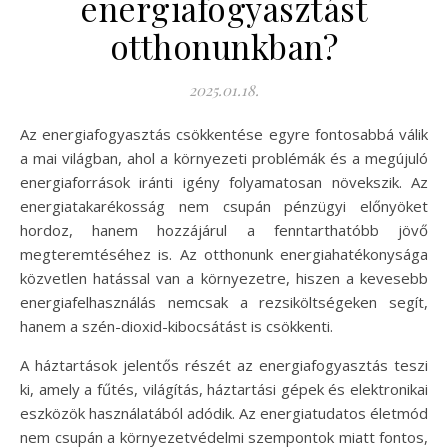
energiafogyasztást
otthonunkban?
2025.01.18.
Az energiafogyasztás csökkentése egyre fontosabbá válik
a mai világban, ahol a környezeti problémák és a megújuló
energiaforrások iránti igény folyamatosan növekszik. Az
energiatakarékosság nem csupán pénzügyi előnyöket
hordoz, hanem hozzájárul a fenntarthatóbb jövő
megteremtéséhez is. Az otthonunk energiahatékonysága
közvetlen hatással van a környezetre, hiszen a kevesebb
energiafelhasználás nemcsak a rezsiköltségeken segít,
hanem a szén-dioxid-kibocsátást is csökkenti.
A háztartások jelentős részét az energiafogyasztás teszi
ki, amely a fűtés, világítás, háztartási gépek és elektronikai
eszközök használatából adódik. Az energiatudatos életmód
nem csupán a környezetvédelmi szempontok miatt fontos,