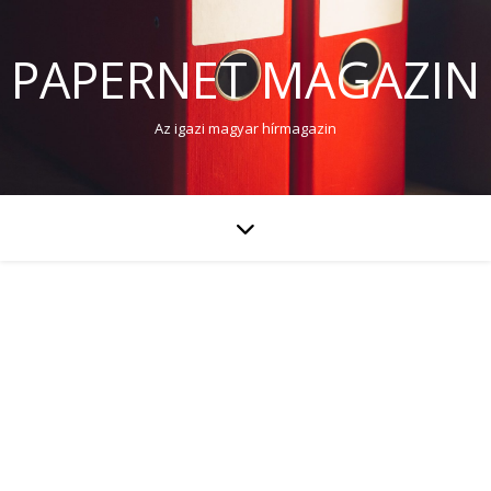
PAPERNET MAGAZIN
Az igazi magyar hírmagazin