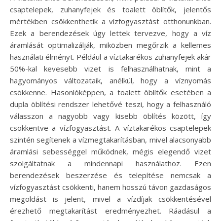
csaptelepek, zuhanyfejek és toalett öblítők, jelentős
mértékben csökkenthetik a vízfogyasztást otthonunkban.
Ezek a berendezések úgy lettek tervezve, hogy a víz
áramlását optimalizálják, miközben megőrzik a kellemes
használati élményt. Például a víztakarékos zuhanyfejek akár
50%-kal kevesebb vizet is felhasználhatnak, mint a
hagyományos változataik, anélkül, hogy a víznyomás
csökkenne. Hasonlóképpen, a toalett öblítők esetében a
dupla öblítési rendszer lehetővé teszi, hogy a felhasználó
válasszon a nagyobb vagy kisebb öblítés között, így
csökkentve a vízfogyasztást. A víztakarékos csaptelepek
szintén segítenek a vízmegtakarításban, mivel alacsonyabb
áramlási sebességgel működnek, mégis elegendő vizet
szolgáltatnak a mindennapi használathoz. Ezen
berendezések beszerzése és telepítése nemcsak a
vízfogyasztást csökkenti, hanem hosszú távon gazdaságos
megoldást is jelent, mivel a vízdíjak csökkentésével
érezhető megtakarítást eredményezhet. Ráadásul a