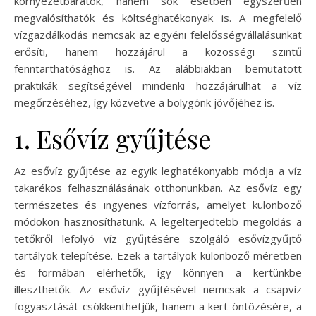
környezetbarátok, hanem sok esetben egyszerűen
megvalósíthatók és költséghatékonyak is. A megfelelő
vízgazdálkodás nemcsak az egyéni felelősségvállalásunkat
erősíti, hanem hozzájárul a közösségi szintű
fenntarthatósághoz is. Az alábbiakban bemutatott
praktikák segítségével mindenki hozzájárulhat a víz
megőrzéséhez, így közvetve a bolygónk jövőjéhez is.
1. Esővíz gyűjtése
Az esővíz gyűjtése az egyik leghatékonyabb módja a víz
takarékos felhasználásának otthonunkban. Az esővíz egy
természetes és ingyenes vízforrás, amelyet különböző
módokon hasznosíthatunk. A legelterjedtebb megoldás a
tetőkről lefolyó víz gyűjtésére szolgáló esővízgyűjtő
tartályok telepítése. Ezek a tartályok különböző méretben
és formában elérhetők, így könnyen a kertünkbe
illeszthetők. Az esővíz gyűjtésével nemcsak a csapvíz
fogyasztását csökkenthetjük, hanem a kert öntözésére, a