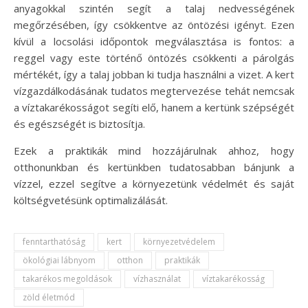
anyagokkal szintén segít a talaj nedvességének
megőrzésében, így csökkentve az öntözési igényt. Ezen
kívül a locsolási időpontok megválasztása is fontos: a
reggel vagy este történő öntözés csökkenti a párolgás
mértékét, így a talaj jobban ki tudja használni a vizet. A kert
vízgazdálkodásának tudatos megtervezése tehát nemcsak
a víztakarékosságot segíti elő, hanem a kertünk szépségét
és egészségét is biztosítja.
Ezek a praktikák mind hozzájárulnak ahhoz, hogy
otthonunkban és kertünkben tudatosabban bánjunk a
vízzel, ezzel segítve a környezetünk védelmét és saját
költségvetésünk optimalizálását.
fenntarthatóság
kert
környezetvédelem
ökológiai lábnyom
otthon
praktikák
takarékos megoldások
vízhasználat
víztakarékosság
zöld életmód