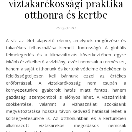
víztakarékossági praktika
otthonra és kertbe
2025.01.20.
A víz az élet alapvető eleme, amelynek megőrzése és
takarékos felhasználása kiemelt fontosságú. A globális
felmelegedés és a klímaváltozás következtében egyre
inkább érzékelhető a vízhiány, ezért nemcsak a természet,
hanem a saját otthonunk és kertünk védelme érdekében is
felelősségteljesen kell bánnunk ezzel az értékes
erőforrással. A víztakarékosság nem csupán a
környezetünkre gyakorolt hatás miatt fontos, hanem
gazdasági szempontból is előnyös lehet. A vízszámlánk
csökkentése, valamint a vízhasználati szokásaink
megváltoztatása hosszú távon kedvező hatással lehet a
költségvetésünkre is. Az otthonunkban és a kertünkben
alkalmazott víztakarékos megoldások nemcsak