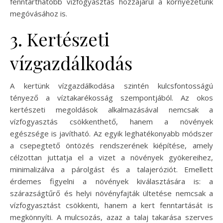
fenntarthatóbb vízfogyasztás hozzájárul a környezetünk
megóvásához is.
3. Kertészeti
vízgazdálkodás
A kertünk vízgazdálkodása szintén kulcsfontosságú
tényező a víztakarékosság szempontjából. Az okos
kertészeti megoldások alkalmazásával nemcsak a
vízfogyasztás csökkenthető, hanem a növények
egészsége is javítható. Az egyik leghatékonyabb módszer
a csepegtető öntözés rendszerének kiépítése, amely
célzottan juttatja el a vizet a növények gyökereihez,
minimalizálva a párolgást és a talajeróziót. Emellett
érdemes figyelni a növények kiválasztására is: a
szárazságtűrő és helyi növényfajták ültetése nemcsak a
vízfogyasztást csökkenti, hanem a kert fenntartását is
megkönnyíti. A mulcsozás, azaz a talaj takarása szerves