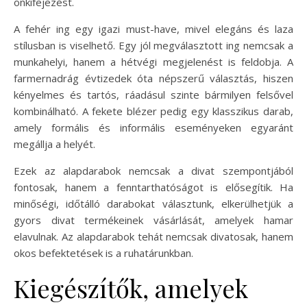
önkifejezést.
A fehér ing egy igazi must-have, mivel elegáns és laza
stílusban is viselhető. Egy jól megválasztott ing nemcsak a
munkahelyi, hanem a hétvégi megjelenést is feldobja. A
farmernadrág évtizedek óta népszerű választás, hiszen
kényelmes és tartós, ráadásul szinte bármilyen felsővel
kombinálható. A fekete blézer pedig egy klasszikus darab,
amely formális és informális eseményeken egyaránt
megállja a helyét.
Ezek az alapdarabok nemcsak a divat szempontjából
fontosak, hanem a fenntarthatóságot is elősegítik. Ha
minőségi, időtálló darabokat választunk, elkerülhetjük a
gyors divat termékeinek vásárlását, amelyek hamar
elavulnak. Az alapdarabok tehát nemcsak divatosak, hanem
okos befektetések is a ruhatárunkban.
Kiegészítők, amelyek