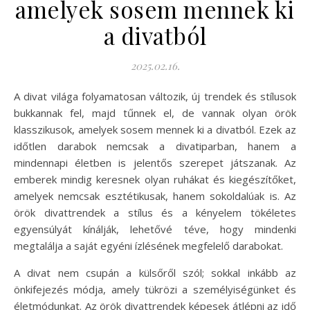
amelyek sosem mennek ki
a divatból
2025.02.16.
A divat világa folyamatosan változik, új trendek és stílusok
bukkannak fel, majd tűnnek el, de vannak olyan örök
klasszikusok, amelyek sosem mennek ki a divatból. Ezek az
időtlen darabok nemcsak a divatiparban, hanem a
mindennapi életben is jelentős szerepet játszanak. Az
emberek mindig keresnek olyan ruhákat és kiegészítőket,
amelyek nemcsak esztétikusak, hanem sokoldalúak is. Az
örök divattrendek a stílus és a kényelem tökéletes
egyensúlyát kínálják, lehetővé téve, hogy mindenki
megtalálja a saját egyéni ízlésének megfelelő darabokat.
A divat nem csupán a külsőről szól; sokkal inkább az
önkifejezés módja, amely tükrözi a személyiségünket és
életmódunkat. Az örök divattrendek képesek átlépni az idő