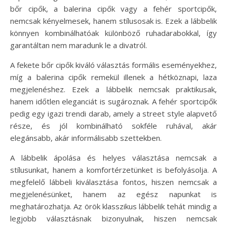
bőr cipők, a balerina cipők vagy a fehér sportcipők,
nemcsak kényelmesek, hanem stílusosak is. Ezek a lábbelik
könnyen kombinálhatóak különböző ruhadarabokkal, így
garantáltan nem maradunk le a divatról.
A fekete bőr cipők kiváló választás formális eseményekhez,
míg a balerina cipők remekül illenek a hétköznapi, laza
megjelenéshez. Ezek a lábbelik nemcsak praktikusak,
hanem időtlen eleganciát is sugároznak. A fehér sportcipők
pedig egy igazi trendi darab, amely a street style alapvető
része, és jól kombinálható sokféle ruhával, akár
elegánsabb, akár informálisabb szettekben.
A lábbelik ápolása és helyes választása nemcsak a
stílusunkat, hanem a komfortérzetünket is befolyásolja. A
megfelelő lábbeli kiválasztása fontos, hiszen nemcsak a
megjelenésünket, hanem az egész napunkat is
meghatározhatja. Az örök klasszikus lábbelik tehát mindig a
legjobb választásnak bizonyulnak, hiszen nemcsak