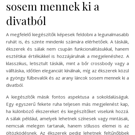
sosem mennek ki a
divatból
A megfelelő kiegészítők képesek feldobni a legunalmasabb
ruhát is, és szinte mindenki számára elérhetőek. A táskák,
ékszerek és sálak nem csupán funkcionalitásukkal, hanem
esztétikai értékükkel is hozzájárulnak a megjelenéshez. A
klasszikus, letisztult táskák, mint a bőr crossbody vagy a
válltáska, időtlen eleganciát kínálnak, míg az ékszerek közül
a gyöngy fülbevalók és az arany láncok sosem mennek ki a
divatból.
A kiegészítők másik fontos aspektusa a sokoldalúságuk.
Egy egyszerű fekete ruha teljesen más megjelenést kap,
ha különböző ékszereket és kiegészítőket viselünk hozzá.
A sálak például, amelyek lehetnek színesek vagy mintásak,
nemcsak melegen tartanak, hanem stílusos elemei is az
öltözködésnek. Az ékszerek pedig lehetnek feltűnőbbek