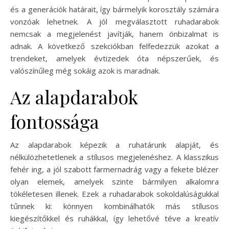
és a generációk határait, így bármelyik korosztály számára
vonzóak lehetnek. A jól megválasztott ruhadarabok
nemcsak a megjelenést javítják, hanem önbizalmat is
adnak. A következő szekciókban felfedezzük azokat a
trendeket, amelyek évtizedek óta népszerűek, és
valószínűleg még sokáig azok is maradnak.
Az alapdarabok
fontossága
Az alapdarabok képezik a ruhatárunk alapját, és
nélkülözhetetlenek a stílusos megjelenéshez. A klasszikus
fehér ing, a jól szabott farmernadrág vagy a fekete blézer
olyan elemek, amelyek szinte bármilyen alkalomra
tökéletesen illenek. Ezek a ruhadarabok sokoldalúságukkal
tűnnek ki: könnyen kombinálhatók más stílusos
kiegészítőkkel és ruhákkal, így lehetővé téve a kreatív