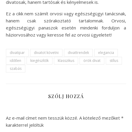
divatosak, hanem tartósak és kényelmesek is.
Ez a cikk nem számít orvosi vagy egészségügyi tanácsnak,
hanem csak szórakoztató tartalomnak. Orvosi,
egészségügyi panaszok esetén mindenki forduljon a
háziorvosához vagy keresse fel az orvosi ügyeletet!
divatipar
divatot követni
divattrendek
elegancia
időtlen
kiegészítők
klasszikus
örök divat
stílus
szabás
SZÓLJ HOZZÁ
Az e-mail címet nem tesszük közzé.
A kötelező mezőket
*
karakterrel jelöltük