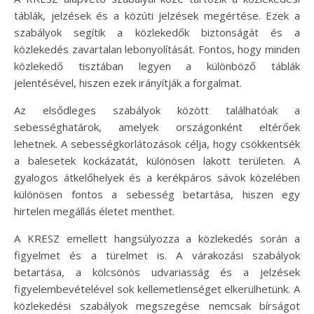
táblák, jelzések és a közúti jelzések megértése. Ezek a
szabályok segítik a közlekedők biztonságát és a
közlekedés zavartalan lebonyolítását. Fontos, hogy minden
közlekedő tisztában legyen a különböző táblák
jelentésével, hiszen ezek irányítják a forgalmat.
Az elsődleges szabályok között találhatóak a
sebességhatárok, amelyek országonként eltérőek
lehetnek. A sebességkorlátozások célja, hogy csökkentsék
a balesetek kockázatát, különösen lakott területen. A
gyalogos átkelőhelyek és a kerékpáros sávok közelében
különösen fontos a sebesség betartása, hiszen egy
hirtelen megállás életet menthet.
A KRESZ emellett hangsúlyozza a közlekedés során a
figyelmet és a türelmet is. A várakozási szabályok
betartása, a kölcsönös udvariasság és a jelzések
figyelembevételével sok kellemetlenséget elkerülhetünk. A
közlekedési szabályok megszegése nemcsak bírságot