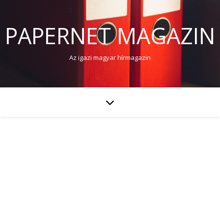
PAPERNET MAGAZIN
Az igazi magyar hírmagazin