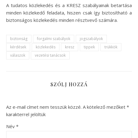
A tudatos közlekedés és a KRESZ szabályainak betartása
minden közlekedő feladata, hiszen csak így biztosítható a
biztonságos közlekedés minden résztvevő számára.
biztonság
forgalmi szabályok
jogszabályok
kérdések
közlekedés
kresz
tippek
trükkök
válaszok
vezetési tanácsok
SZÓLJ HOZZÁ
Az e-mail címet nem tesszük közzé.
A kötelező mezőket
*
karakterrel jelöltük
Név
*