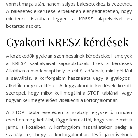
vonhat maga után, hanem súlyos balesetekhez is vezethet.
A balesetek elkerülése érdekében elengedhetetlen, hogy
mindenki tisztában legyen a KRESZ alapelveivel és
betartsa azokat.
Gyakori KRESZ kérdések
A közlekedők gyakran szembesülnek kérdésekkel, amelyek
a KRESZ szabályaival kapcsolatosak. Ezek a kérdések
általában a mindennapi helyzetekből adódnak, mint például
a sávváltás, a körforgalom használata vagy a gyalogos-
átkelők megközelítése. A leggyakoribb kérdések között
szerepel, hogy mikor kell megállni a STOP táblánál, vagy
hogyan kell megfelelően viselkedni a körforgalomban.
A STOP tábla esetében a szabály egyszerű: minden
esetben meg kell állni, függetlenül attól, hogy van-e másik
jármű a közelben. A körforgalom használatakor pedig a
szabály az, hogy a körforgalomban lévő járműveknek