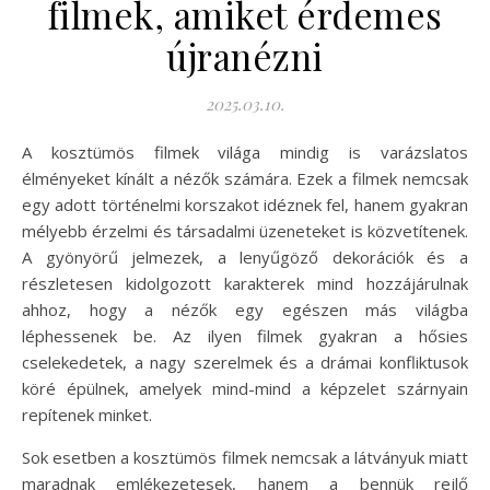
filmek, amiket érdemes
újranézni
2025.03.10.
A kosztümös filmek világa mindig is varázslatos
élményeket kínált a nézők számára. Ezek a filmek nemcsak
egy adott történelmi korszakot idéznek fel, hanem gyakran
mélyebb érzelmi és társadalmi üzeneteket is közvetítenek.
A gyönyörű jelmezek, a lenyűgöző dekorációk és a
részletesen kidolgozott karakterek mind hozzájárulnak
ahhoz, hogy a nézők egy egészen más világba
léphessenek be. Az ilyen filmek gyakran a hősies
cselekedetek, a nagy szerelmek és a drámai konfliktusok
köré épülnek, amelyek mind-mind a képzelet szárnyain
repítenek minket.
Sok esetben a kosztümös filmek nemcsak a látványuk miatt
maradnak emlékezetesek, hanem a bennük rejlő