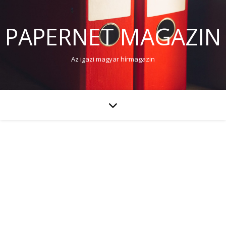
PAPERNET MAGAZIN
Az igazi magyar hírmagazin