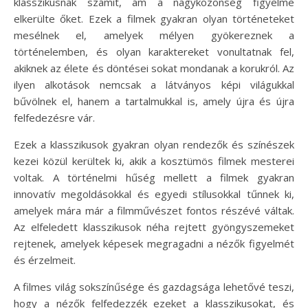
klasszikusnak számít, ám a nagyközönség figyelme
elkerülte őket. Ezek a filmek gyakran olyan történeteket
mesélnek el, amelyek mélyen gyökereznek a
történelemben, és olyan karaktereket vonultatnak fel,
akiknek az élete és döntései sokat mondanak a korukról. Az
ilyen alkotások nemcsak a látványos képi világukkal
bűvölnek el, hanem a tartalmukkal is, amely újra és újra
felfedezésre vár.
Ezek a klasszikusok gyakran olyan rendezők és színészek
kezei közül kerültek ki, akik a kosztümös filmek mesterei
voltak. A történelmi hűség mellett a filmek gyakran
innovatív megoldásokkal és egyedi stílusokkal tűnnek ki,
amelyek mára már a filmművészet fontos részévé váltak.
Az elfeledett klasszikusok néha rejtett gyöngyszemeket
rejtenek, amelyek képesek megragadni a nézők figyelmét
és érzelmeit.
A filmes világ sokszínűsége és gazdagsága lehetővé teszi,
hogy a nézők felfedezzék ezeket a klasszikusokat, és