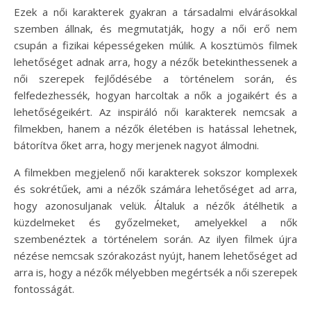
Ezek a női karakterek gyakran a társadalmi elvárásokkal
szemben állnak, és megmutatják, hogy a női erő nem
csupán a fizikai képességeken múlik. A kosztümös filmek
lehetőséget adnak arra, hogy a nézők betekinthessenek a
női szerepek fejlődésébe a történelem során, és
felfedezhessék, hogyan harcoltak a nők a jogaikért és a
lehetőségeikért. Az inspiráló női karakterek nemcsak a
filmekben, hanem a nézők életében is hatással lehetnek,
bátorítva őket arra, hogy merjenek nagyot álmodni.
A filmekben megjelenő női karakterek sokszor komplexek
és sokrétűek, ami a nézők számára lehetőséget ad arra,
hogy azonosuljanak velük. Általuk a nézők átélhetik a
küzdelmeket és győzelmeket, amelyekkel a nők
szembenéztek a történelem során. Az ilyen filmek újra
nézése nemcsak szórakozást nyújt, hanem lehetőséget ad
arra is, hogy a nézők mélyebben megértsék a női szerepek
fontosságát.