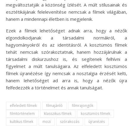
megváltoztatják a közönség ízlését. A múlt stílusainak és
esztétikájának felelevenítése nemcsak a filmek világában,
hanem a mindennapi életben is megjelenik.
Ezek a filmek lehetőséget adnak arra, hogy a nézők
elgondolkodjanak a társadalmi normákról, a
hagyományokról és az identitásról. A kosztümös filmek
tehát nemcsak szórakoztatnak, hanem hozzájárulnak a
társadalmi diskurzushoz is, és segítenek felhívni a
figyelmet a múlt tanulságaira. Az elfeledett kosztümös
filmek újranézése így nemcsak a nosztalgia érzését kelti,
hanem lehetőséget ad arra is, hogy a nézők újra
felfedezzék a történelmet és annak tanulságait.
elfeledett filmek
filmajánló
filmrajongók
filmtörténelem
klasszikus filmek
kosztümös filmek
kultikus filmek
mozi
szórakozás
újranézés