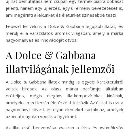
új illat bemutatása nem csupán egy termék piacra dobását
jelenti, hanem egy új érzés, egy új élmény bevezetését is,
ami megérinti a lelkünket és életünket színesebbé teszi.
Fedezd fel velünk a Dolce & Gabbana legújabb illatát, és
merülj el a varázslatos aromák világában, amely a márka
hagyományait és innovációját ötvözi.
A Dolce & Gabbana
illatvilágának jellemzői
A Dolce & Gabbana illatok mindig is egyedi karakterükről
voltak híresek. Az olasz márka parfümjei általában
erőteljes, mégis elegáns illatkompozíciókat kínálnak,
amelyek a mediterrán életérzést tükrözik. Az új illat is ezt a
hagyományt követi, és olyan elemeket tartalmaz, amelyek
azonnal magukra vonják a figyelmet.
Az illat első benyomása gyakran a friss és gyümölcsös