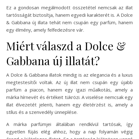
Ez a gondosan megálmodott összetétel nemcsak az illat
tartósságát biztosítja, hanem egyedi karakterét is. A Dolce
& Gabbana új illata tehát nem csupán egy parfüm, hanem
egy élmény, amely felfedezésre vár.
Miért válaszd a Dolce &
Gabbana új illatát?
A Dolce & Gabbana illatok mindig is az elegancia és a luxus
megtestesítői voltak. Az új illat nem csupán egy újabb
parfüm a piacon, hanem egy igazi műalkotás, amely a
márka hírnevét és értékeit tükrözi. A viselése nemcsak egy
illat élvezetét jelenti, hanem egy életérzést is, amely a
stílus és a szenvedély ünneplése.
A márka parfümjei általában rendkívül tartósak, így
egyetlen fújás elég ahhoz, hogy a nap folyamán végig
érezd a különleges illatot. Ez a tartósság különösen vonzó