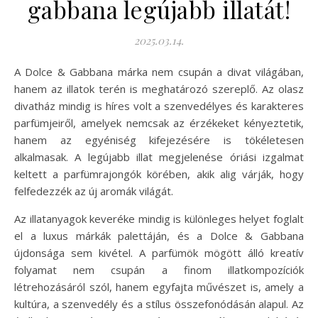
gabbana legújabb illatát!
2025.03.14.
A Dolce & Gabbana márka nem csupán a divat világában,
hanem az illatok terén is meghatározó szereplő. Az olasz
divatház mindig is híres volt a szenvedélyes és karakteres
parfümjeiről, amelyek nemcsak az érzékeket kényeztetik,
hanem az egyéniség kifejezésére is tökéletesen
alkalmasak. A legújabb illat megjelenése óriási izgalmat
keltett a parfümrajongók körében, akik alig várják, hogy
felfedezzék az új aromák világát.
Az illatanyagok keveréke mindig is különleges helyet foglalt
el a luxus márkák palettáján, és a Dolce & Gabbana
újdonsága sem kivétel. A parfümök mögött álló kreatív
folyamat nem csupán a finom illatkompozíciók
létrehozásáról szól, hanem egyfajta művészet is, amely a
kultúra, a szenvedély és a stílus összefonódásán alapul. Az