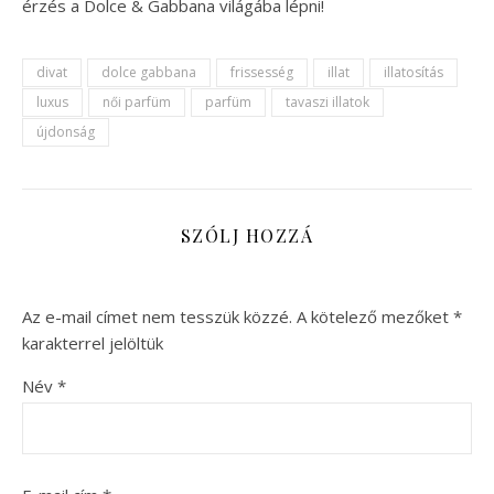
érzés a Dolce & Gabbana világába lépni!
divat
dolce gabbana
frissesség
illat
illatosítás
luxus
női parfüm
parfüm
tavaszi illatok
újdonság
SZÓLJ HOZZÁ
Az e-mail címet nem tesszük közzé.
A kötelező mezőket
*
karakterrel jelöltük
Név
*