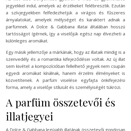
jegyekkel indul, amelyek az érzékeket felébresztik. Ezután
a szívjegyekben felfedezhetjük a virágos és fűszeres
árnyalatokat, amelyek mélységet és karaktert adnak a
parfümnek. A Dolce & Gabbana illatai általában hosszú
tartósságot ígérnek, így a viselőjük egész nap élvezheti a
különleges aromákat.
Egy másik jellemzője a márkának, hogy az illataik mindig is a
szenvedély és a romantika kifejeződései voltak. Az új illat
sem kivétel: a kompozícióban fellelhető jegyek nem csupán
egyedi aromákat kínálnak, hanem érzelmi élményeket is
közvetítenek. A parfüm viselése egyfajta önkifejezési
forma, amely a viselője stílusát és személyiségét tükrözi.
A parfüm összetevői és
illatjegyei
A Dolce & Gabbana legújabb illatának összetevői gondosan