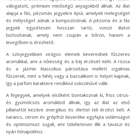
válogatott, prémium minőségű anyagokból állnak. Az illat
alapja a fás, pézsmás jegyekre épül, amelyek melegséget
és mélységet adnak a kompozíciónak. A pézsma és a fás
jegyek együttesen hosszan tartó, vonzó illatot
biztosítanak, amely nem csupán a bőrön, hanem a
levegőben is érezhető.
A szívjegyekben virágos elemek keverednek fűszeres
aromákkal, ami a nőiesség és a báj érzését kelti. A rózsa
és a jázmin klasszikus párosítása mellett izgalmas
fűszerek, mint a fahéj vagy a bazsalikom is helyet kapnak,
így a parfüm karaktere rendkívül sokszínűvé válik.
A fejjegyek, amelyek elsőként bontakoznak ki, friss citrus-
és gyümölcsös aromákból állnak, így az illat az első
pillanattól kezdve energikus és élettel teli érzést kelt. A
narancs, citrom és grépfrút keveréke egyfajta vidámságot
és optimizmust sugall, ami tökéletesen illik a tavaszi és
nyári hónapokhoz.