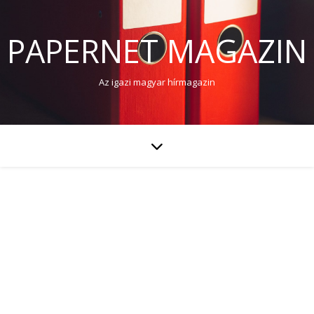
PAPERNET MAGAZIN
Az igazi magyar hírmagazin