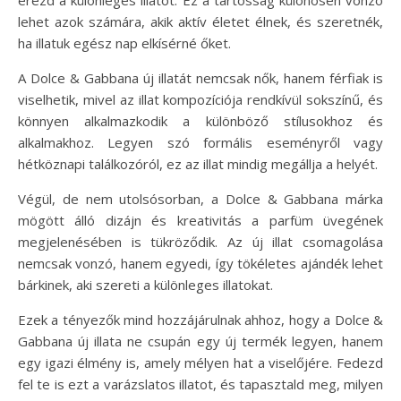
lehet azok számára, akik aktív életet élnek, és szeretnék,
ha illatuk egész nap elkísérné őket.
A Dolce & Gabbana új illatát nemcsak nők, hanem férfiak is
viselhetik, mivel az illat kompozíciója rendkívül sokszínű, és
könnyen alkalmazkodik a különböző stílusokhoz és
alkalmakhoz. Legyen szó formális eseményről vagy
hétköznapi találkozóról, ez az illat mindig megállja a helyét.
Végül, de nem utolsósorban, a Dolce & Gabbana márka
mögött álló dizájn és kreativitás a parfüm üvegének
megjelenésében is tükröződik. Az új illat csomagolása
nemcsak vonzó, hanem egyedi, így tökéletes ajándék lehet
bárkinek, aki szereti a különleges illatokat.
Ezek a tényezők mind hozzájárulnak ahhoz, hogy a Dolce &
Gabbana új illata ne csupán egy új termék legyen, hanem
egy igazi élmény is, amely mélyen hat a viselőjére. Fedezd
fel te is ezt a varázslatos illatot, és tapasztald meg, milyen