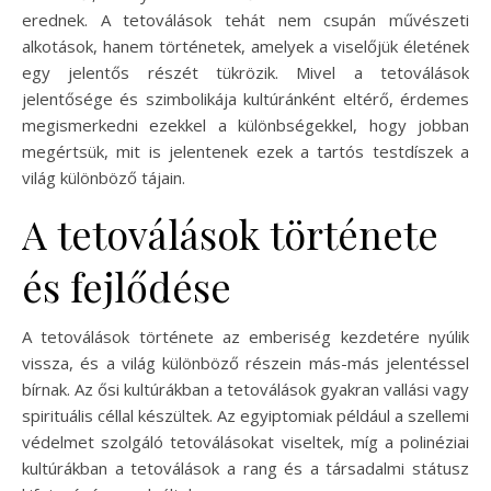
erednek. A tetoválások tehát nem csupán művészeti
alkotások, hanem történetek, amelyek a viselőjük életének
egy jelentős részét tükrözik. Mivel a tetoválások
jelentősége és szimbolikája kultúránként eltérő, érdemes
megismerkedni ezekkel a különbségekkel, hogy jobban
megértsük, mit is jelentenek ezek a tartós testdíszek a
világ különböző tájain.
A tetoválások története
és fejlődése
A tetoválások története az emberiség kezdetére nyúlik
vissza, és a világ különböző részein más-más jelentéssel
bírnak. Az ősi kultúrákban a tetoválások gyakran vallási vagy
spirituális céllal készültek. Az egyiptomiak például a szellemi
védelmet szolgáló tetoválásokat viseltek, míg a polinéziai
kultúrákban a tetoválások a rang és a társadalmi státusz