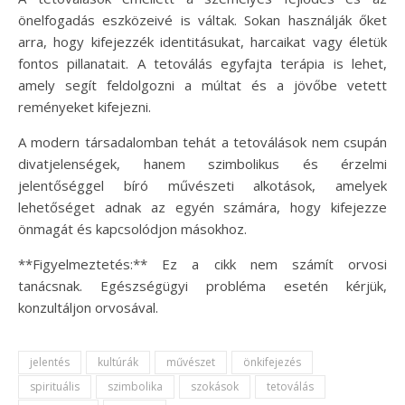
önelfogadás eszközeivé is váltak. Sokan használják őket
arra, hogy kifejezzék identitásukat, harcaikat vagy életük
fontos pillanatait. A tetoválás egyfajta terápia is lehet,
amely segít feldolgozni a múltat és a jövőbe vetett
reményeket kifejezni.
A modern társadalomban tehát a tetoválások nem csupán
divatjelenségek, hanem szimbolikus és érzelmi
jelentőséggel bíró művészeti alkotások, amelyek
lehetőséget adnak az egyén számára, hogy kifejezze
önmagát és kapcsolódjon másokhoz.
**Figyelmeztetés:** Ez a cikk nem számít orvosi
tanácsnak. Egészségügyi probléma esetén kérjük,
konzultáljon orvosával.
jelentés
kultúrák
művészet
önkifejezés
spirituális
szimbolika
szokások
tetoválás