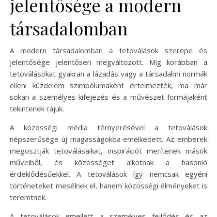
jelentősége a modern
társadalomban
A modern társadalomban a tetoválások szerepe és
jelentősége jelentősen megváltozott. Míg korábban a
tetoválásokat gyakran a lázadás vagy a társadalmi normák
elleni küzdelem szimbólumaként értelmezték, ma már
sokan a személyes kifejezés és a művészet formájaként
tekintenek rájuk.
A közösségi média térnyerésével a tetoválások
népszerűsége új magasságokba emelkedett. Az emberek
megosztják tetoválásaikat, inspirációt merítenek mások
műveiből, és közösséget alkotnak a hasonló
érdeklődésűekkel. A tetoválások így nemcsak egyéni
történeteket mesélnek el, hanem közösségi élményeket is
teremtnek.
A tetoválások emellett a személyes fejlődés és az