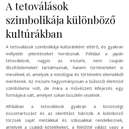
A tetoválások
szimbolikája különböző
kultúrákban
A tetoválások szimbolikája kultúránként eltérő, és gyakran
mélyebb jelentéseket hordoznak. Például a japán
tetoválások, vagyis az Irezumi, nem csupán
díszítőelemeket tartalmaznak, hanem történeteket is
mesélnek el, amelyek a mitológiai és történelmi elemekből
merítenek. Az Irezumi hagyományosan a bűnözői életmód
szimbóluma volt, de mára a művészeti kifejezés egy
formájává vált, amelyet sokan büszkén viselnek.
Afrikában a tetoválások gyakran a közösségi
összetartozást és az identitást tükrözik. A különböző
törzsek saját mintáikkal és stílusaikkal rendelkeznek,
amelyek a családi kötelékeket, a felnőtté válást vagy a