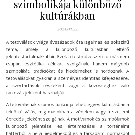
szimbolikája különböző
kultúrákban
2025.03.22.
A tetoválások világa évszázadok óta izgalmas és sokszínű
téma, amely a különböző kultúrákban eltérő
jelentéstartalmakkal bír. Ezek a testművészeti formák nem
csupán esztétikai célokat szolgálnak, hanem mélyebb
szimbolikát, tradíciókat és hiedelmeket is hordoznak. A
tetoválásokat gyakran a személyes identitás kifejezésére,
a szertartások részeként vagy a közösséghez való
tartozás jeleként használják.
A tetoválásnak számos funkciója lehet: egyes kultúrákban a
felnőtté válás, míg másokban a védelem vagy a szellemi
ébredés jeleként szolgálnak. A motívumok és szimbólumok
különböző jelentései és értelmezései a történelmi
háttérből, a helyi hiedelmekből és a társadalmi normákból