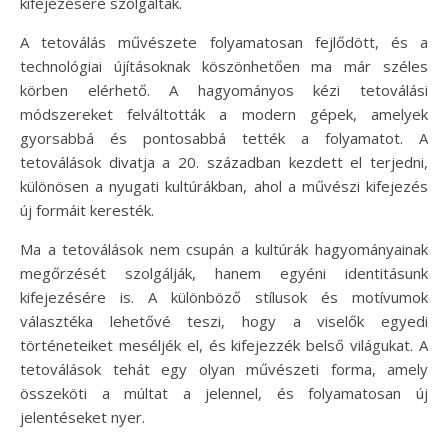
kifejezésére szolgáltak.
A tetoválás művészete folyamatosan fejlődött, és a
technológiai újításoknak köszönhetően ma már széles
körben elérhető. A hagyományos kézi tetoválási
módszereket felváltották a modern gépek, amelyek
gyorsabbá és pontosabbá tették a folyamatot. A
tetoválások divatja a 20. században kezdett el terjedni,
különösen a nyugati kultúrákban, ahol a művészi kifejezés
új formáit keresték.
Ma a tetoválások nem csupán a kultúrák hagyományainak
megőrzését szolgálják, hanem egyéni identitásunk
kifejezésére is. A különböző stílusok és motívumok
választéka lehetővé teszi, hogy a viselők egyedi
történeteiket meséljék el, és kifejezzék belső világukat. A
tetoválások tehát egy olyan művészeti forma, amely
összeköti a múltat a jelennel, és folyamatosan új
jelentéseket nyer.