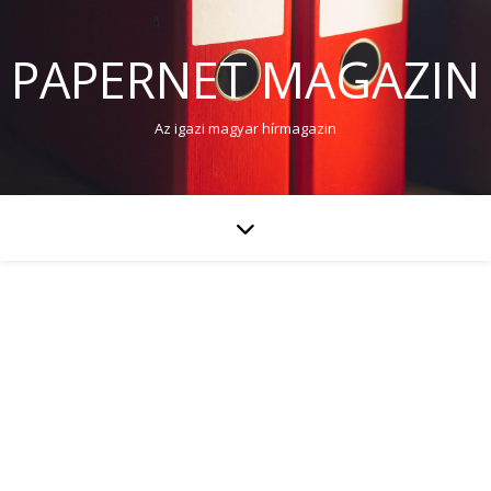
PAPERNET MAGAZIN
Az igazi magyar hírmagazin