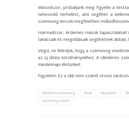
Másodszor, próbáljunk meg figyelni a testta
nehezedő terhelést, ami segíthet a kelleme
szemüveg lencséi megfelelően működhessen
Harmadszor, érdemes mások tapasztalatait is 
tanácsaik és megoldásaik segíthetnek abban,
Végül, ne feledjük, hogy a szemüveg viselés
az új látási körülményekhez. A cilinderes s
mindennapi életünket.
Figyelem: Ez a cikk nem számít orvosi tanács
cilinderes szemüveg
divat
kényelem
lá
szemüveg viselés