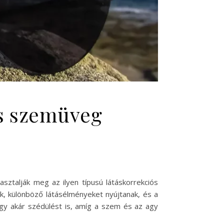
es szemüveg
sztalják meg az ilyen típusú látáskorrekciós
ak, különböző látásélményeket nyújtanak, és a
agy akár szédülést is, amíg a szem és az agy