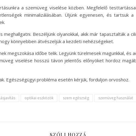
rtásunkra a szemüveg viselése közben. Megfelelő testtartássa
tlenségek minimalizálásában. Üljünk egyenesen, és tartsuk a
ek.
meghallgatni. Beszéljünk olyanokkal, akik már tapasztalták a cil
 hogy könnyebben átvészeljük a kezdeti nehézségeket.
ének megszokása időbe telik. Legyünk türelmesek magunkkal, és a
zemüveg viselése hosszú távon jelentős előnyöket hordoz magáb
nak. Egészségügyi probléma esetén kérjük, forduljon orvoshoz.
tásjavítás
optikai eszközök
szem egészség
szemüveg használat
SZÓLJ HOZZÁ