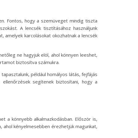
en. Fontos, hogy a szemüveget mindig tiszta
szokást. A lencsék tisztításához használjunk
at, amelyek karcolásokat okozhatnak a lencsék
hetőleg ne hagyjuk elöl, ahol könnyen leeshet,
tartamot biztosítva számukra.
apasztalunk, például homályos látás, fejfájás
ellenőrzések segítenek biztosítani, hogy a
het a könnyebb alkalmazkodásban. Először is,
n, ahol kényelmesebben érezhetjük magunkat,