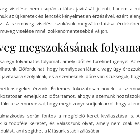
eg viselése nem csupán a látás javítását jelenti, hanem a m
ük az új keretek és lencsék kényelmetlen érzésével, ezért elen
hoz. A szemüveg viselési szokások megváltoztatása érdekébe
 szemüveg viselése minél zökkenőmentesebbé váljon.
üveg megszokásának folyama
a egy folyamatos folyamat, amely időt és türelmet igényel. Az e
atunk. Előfordulhat, hogy homályosan látunk, vagy úgy érezzük, m
nk javítására szolgálnak, és a szemeknek időre van szükségük, hog
emetlenségeket érzünk. Érdemes fokozatosan növelni a szemüv
kozatosan emeljük az időtartamot, ahogy a szemünk hozzászoki
ltálni a szemorvossal, hogy megbizonyosodjunk arról, hogy a lenc
almazkodás során fontos a megfelelő keret kiválasztása is. A
k ki többféle keretet, és válasszunk olyat, amely nem csak esz
ulást, ami segíthet a látásunk stabilizálásában.