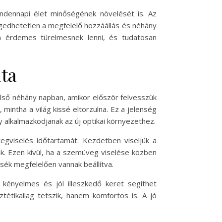
indennapi élet minőségének növelését is. Az
gedhetetlen a megfelelő hozzáállás és néhány
n érdemes türelmesnek lenni, és tudatosan
ta
lső néhány napban, amikor először felvesszük
intha a világ kissé eltorzulna. Ez a jelenség
y alkalmazkodjanak az új optikai környezethez.
egviselés időtartamát. Kezdetben viseljük a
k. Ezen kívül, ha a szemüveg viselése közben
sék megfelelően vannak beállítva.
 kényelmes és jól illeszkedő keret segíthet
tétikailag tetszik, hanem komfortos is. A jó