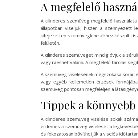
A megfelelő használ
A cilinderes szemüveg megfelelő használata
állapotban viseljük, hiszen a szennyezett l
kifejezetten szemüveglencsékhez készült tisz
felületén.
A cilinderes szemüveget mindig óvjuk a sérülé
vagy ráeshet valami. A megfelelő tárolás segí
A szemüveg viselésének megszokása során érde
vagy egyéb kellemetlen érzések formájában
szemüveg pontosan megfeleljen a látásigénye
Tippek a könnyebb
A cilinderes szemüveg viselése sokak számár
érdemes a szemüveg viselését a legkevésbé 
és fokozatosan bővíthetjük a viselés időtarta