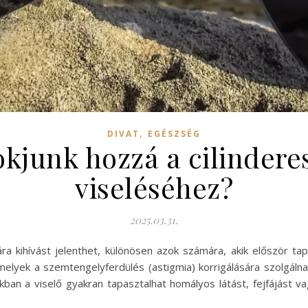
,
DIVAT
EGÉSZSÉG
kjunk hozzá a cilinder
viseléséhez?
2025.03.31.
a kihívást jelenthet, különösen azok számára, akik először tapa
amelyek a szemtengelyferdülés (astigmia) korrigálására szolgáln
kban a viselő gyakran tapasztalhat homályos látást, fejfájást v