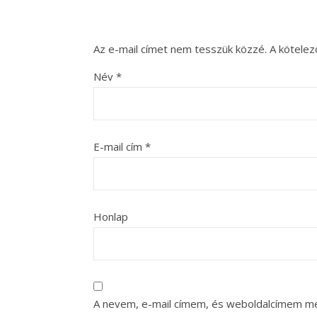
Az e-mail címet nem tesszük közzé.
A kötele
Név
*
E-mail cím
*
Honlap
A nevem, e-mail címem, és weboldalcímem m