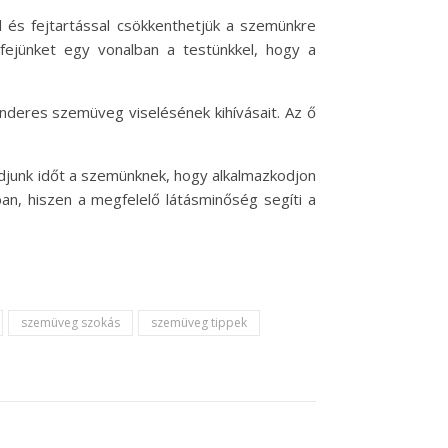
l és fejtartással csökkenthetjük a szemünkre
 fejünket egy vonalban a testünkkel, hogy a
inderes szemüveg viselésének kihívásait. Az ő
djunk időt a szemünknek, hogy alkalmazkodjon
an, hiszen a megfelelő látásminőség segíti a
szemüveg szokás
szemüveg tippek