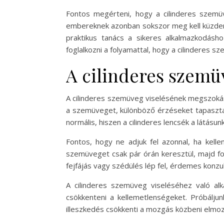
Fontos megérteni, hogy a cilinderes szemüv
embereknek azonban sokszor meg kell küzdeni
praktikus tanács a sikeres alkalmazkodás
foglalkozni a folyamattal, hogy a cilinderes
A cilinderes szem
A cilinderes szemüveg viselésének megszokás
a szemüveget, különböző érzéseket tapasztalh
normális, hiszen a cilinderes lencsék a látásu
Fontos, hogy ne adjuk fel azonnal, ha kell
szemüveget csak pár órán keresztül, majd fo
fejfájás vagy szédülés lép fel, érdemes konzu
A cilinderes szemüveg viseléséhez való alk
csökkenteni a kellemetlenségeket. Próbáljun
illeszkedés csökkenti a mozgás közbeni elmozd