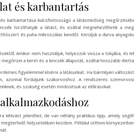
at és karbantartás
 és karbantartása kulcsfontosságú a látásminőség megőrzéséb
encsék torzíthatják a látást, és ezáltal megnehezíthetik a meg
títószert és puha mikroszálas kendőt. Kerüljük a durva anyagok
sektől. Amikor nem használjuk, helyezzük vissza a tokjába, és le
t megőrizni a keret és a lencsék állapotát, ezáltal hosszabb élet
mes figyelemmel kísérni a látásunkat. Ha bármilyen változást t
, azonnal forduljunk szakorvoshoz. A rendszeres szemorvosi 
inknek, és szükség esetén módosítsuk az előírásokat.
 alkalmazkodáshoz
a kihívást jelenthet, de van néhány praktikus tipp, amely segít
megterhelő helyzetekben kezdeni. Például otthoni környezetbe
mát.