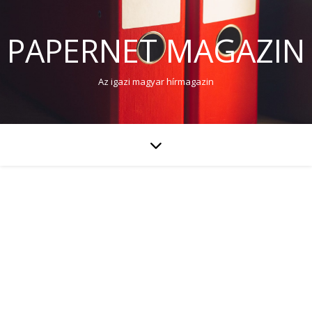
PAPERNET MAGAZIN
Az igazi magyar hírmagazin