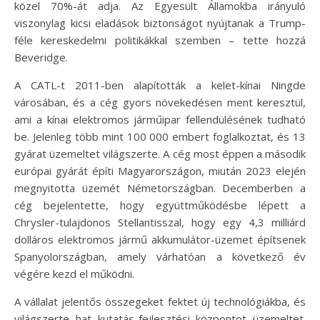
közel 70%-át adja. Az Egyesült Államokba irányuló
viszonylag kicsi eladások biztonságot nyújtanak a Trump-
féle kereskedelmi politikákkal szemben – tette hozzá
Beveridge.
A CATL-t 2011-ben alapították a kelet-kínai Ningde
városában, és a cég gyors növekedésen ment keresztül,
ami a kínai elektromos járműipar fellendülésének tudható
be. Jelenleg több mint 100 000 embert foglalkoztat, és 13
gyárat üzemeltet világszerte. A cég most éppen a második
európai gyárát építi Magyarországon, miután 2023 elején
megnyitotta üzemét Németországban. Decemberben a
cég bejelentette, hogy együttműködésbe lépett a
Chrysler-tulajdonos Stellantisszal, hogy egy 4,3 milliárd
dolláros elektromos jármű akkumulátor-üzemet építsenek
Spanyolországban, amely várhatóan a következő év
végére kezd el működni.
A vállalat jelentős összegeket fektet új technológiákba, és
világszerte hat kutatás-fejlesztési központot üzemeltet.