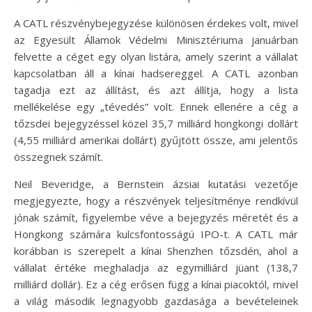
A CATL részvénybejegyzése különösen érdekes volt, mivel
az Egyesült Államok Védelmi Minisztériuma januárban
felvette a céget egy olyan listára, amely szerint a vállalat
kapcsolatban áll a kínai hadsereggel. A CATL azonban
tagadja ezt az állítást, és azt állítja, hogy a lista
mellékelése egy „tévedés” volt. Ennek ellenére a cég a
tőzsdei bejegyzéssel közel 35,7 milliárd hongkongi dollárt
(4,55 milliárd amerikai dollárt) gyűjtött össze, ami jelentős
összegnek számít.
Neil Beveridge, a Bernstein ázsiai kutatási vezetője
megjegyezte, hogy a részvények teljesítménye rendkívül
jónak számít, figyelembe véve a bejegyzés méretét és a
Hongkong számára kulcsfontosságú IPO-t. A CATL már
korábban is szerepelt a kínai Shenzhen tőzsdén, ahol a
vállalat értéke meghaladja az egymilliárd jüant (138,7
milliárd dollár). Ez a cég erősen függ a kínai piacoktól, mivel
a világ második legnagyobb gazdasága a bevételeinek