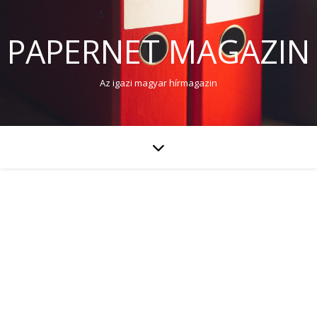
PAPERNET MAGAZIN
Az igazi magyar hírmagazin