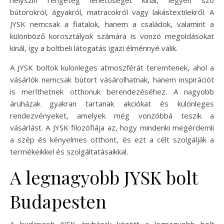
bútorokról, ágyakról, matracokról vagy lakástextilekről. A
JYSK nemcsak a fiatalok, hanem a családok, valamint a
különböző korosztályok számára is vonzó megoldásokat
kínál, így a boltbeli látogatás igazi élménnyé válik.
A JYSK boltok különleges atmoszférát teremtenek, ahol a
vásárlók nemcsak bútort vásárolhatnak, hanem inspirációt
is meríthetnek otthonuk berendezéséhez. A nagyobb
áruházak gyakran tartanak akciókat és különleges
rendezvényeket, amelyek még vonzóbbá teszik a
vásárlást. A JYSK filozófiája az, hogy mindenki megérdemli
a szép és kényelmes otthont, és ezt a célt szolgálják a
termékeikkel és szolgáltatásaikkal.
A legnagyobb JYSK bolt
Budapesten
A budapesti JYSK áruházak között a legnagyobb bolt