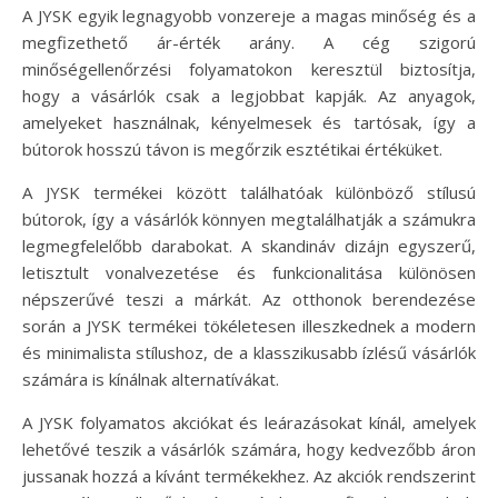
A JYSK egyik legnagyobb vonzereje a magas minőség és a
megfizethető ár-érték arány. A cég szigorú
minőségellenőrzési folyamatokon keresztül biztosítja,
hogy a vásárlók csak a legjobbat kapják. Az anyagok,
amelyeket használnak, kényelmesek és tartósak, így a
bútorok hosszú távon is megőrzik esztétikai értéküket.
A JYSK termékei között találhatóak különböző stílusú
bútorok, így a vásárlók könnyen megtalálhatják a számukra
legmegfelelőbb darabokat. A skandináv dizájn egyszerű,
letisztult vonalvezetése és funkcionalitása különösen
népszerűvé teszi a márkát. Az otthonok berendezése
során a JYSK termékei tökéletesen illeszkednek a modern
és minimalista stílushoz, de a klasszikusabb ízlésű vásárlók
számára is kínálnak alternatívákat.
A JYSK folyamatos akciókat és leárazásokat kínál, amelyek
lehetővé teszik a vásárlók számára, hogy kedvezőbb áron
jussanak hozzá a kívánt termékekhez. Az akciók rendszerint