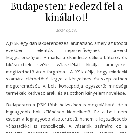
Budapesten: Fedezd fel a
kínálatot!
2025.05.20.
A JYSK egy dán lakberendezési áruházlánc, amely az utóbbi
években jelentős népszerűségnek örvend
Magyarországon. A márka a skandináv stílusú bútorok és
lakástextilek széles választékát kínálja, amelyeket
megfizethető áron forgalmaz. A JYSK célja, hogy mindenki
számára elérhetővé tegye a kényelmes és szép otthon
megteremtését. A bolt koncepciója egyszerű: minőségi
termékek, kedvező árak, és az otthoni kényelem növelése.
Budapesten a JYSK több helyszínen is megtalálható, de a
legnagyobb bolt különösen kiemelkedő. Ez a bolt nem
csupán a legnagyobb alapterületű, hanem a legszélesebb
választékkal is rendelkezik. A vásárlók számára ez a
helyszín rengeteg lehetőséget kínál, legyen szó