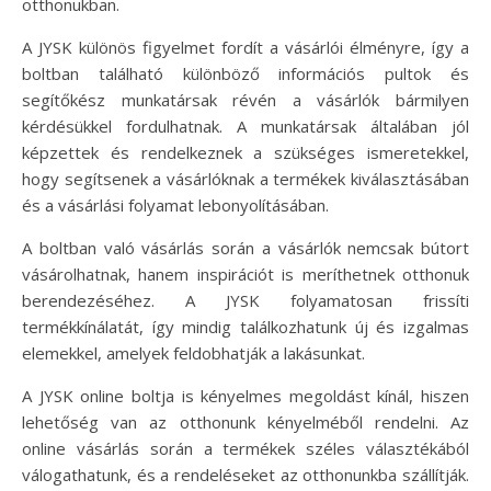
otthonukban.
A JYSK különös figyelmet fordít a vásárlói élményre, így a
boltban található különböző információs pultok és
segítőkész munkatársak révén a vásárlók bármilyen
kérdésükkel fordulhatnak. A munkatársak általában jól
képzettek és rendelkeznek a szükséges ismeretekkel,
hogy segítsenek a vásárlóknak a termékek kiválasztásában
és a vásárlási folyamat lebonyolításában.
A boltban való vásárlás során a vásárlók nemcsak bútort
vásárolhatnak, hanem inspirációt is meríthetnek otthonuk
berendezéséhez. A JYSK folyamatosan frissíti
termékkínálatát, így mindig találkozhatunk új és izgalmas
elemekkel, amelyek feldobhatják a lakásunkat.
A JYSK online boltja is kényelmes megoldást kínál, hiszen
lehetőség van az otthonunk kényelméből rendelni. Az
online vásárlás során a termékek széles választékából
válogathatunk, és a rendeléseket az otthonunkba szállítják.