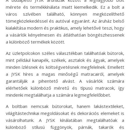
mérete és termékkínálata miatt kiemelkedik. Ez a bolt a
város szívében található, könnyen megközelíthető
tömegközlekedéssel és autóval egyaránt. Az áruház belső
kialakítása modern és praktikus, amely lehetővé teszi, hogy
a vásárlók kényelmesen és átláthatóan böngészhessenek
a különböző termékek között.
Az üzletpolcokon széles választékban találhatóak bútorok,
mint például kanapék, székek, asztalok és ágyak, amelyek
minden ízlésnek és költségvetésnek megfelelnek. Emellett
a JYSK híres a magas minőségű matracairól, amelyek
garantálják a pihentető alvást. A vásárlók számára
elérhetőek különböző méretű és típusú matracok, így
mindenki megtalálhatja a számára legmegfelelőbbet.
A boltban nemcsak bútorokat, hanem lakástextileket,
világítástechnikai megoldásokat és dekorációs elemeket is
vásárolhatunk. A JYSK kínálatában megtalálhatóak a
különböző stílusú függönyök, párnák, takarók és