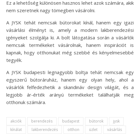
Ez a lehetőség különösen hasznos lehet azok számára, akik
nem szeretnek nagy tömegben vásárolni.
A JYSK tehát nemcsak bútorokat kínál, hanem egy igazi
vásárlási élményt is, amely a modern lakberendezési
igényeket szolgálja ki. A bolt látogatása során a vásárlók
nemcsak termékeket vásárolnak, hanem inspirációt is
kapnak, hogy otthonukat még szebbé és kényelmesebbé
tegyék.
A JYSK budapesti legnagyobb boltja tehát nemcsak egy
egyszerű bútoráruház, hanem egy olyan hely, ahol a
vásárlók felfedezhetik a skandináv design világát, és a
legjobb ár-érték arányú termékeket találhatják meg
otthonuk számára.
akciók
berendezés
budapest
bútorok
jysk
kínálat
lakberendezés
otthon
üzlet
vásárlás