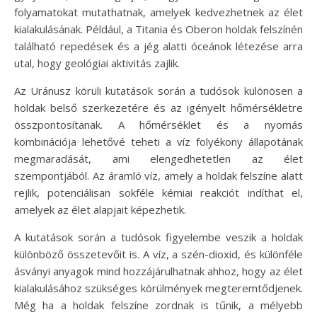
folyamatokat mutathatnak, amelyek kedvezhetnek az élet
kialakulásának. Például, a Titania és Oberon holdak felszínén
található repedések és a jég alatti óceánok létezése arra
utal, hogy geológiai aktivitás zajlik.
Az Uránusz körüli kutatások során a tudósok különösen a
holdak belső szerkezetére és az igényelt hőmérsékletre
összpontosítanak. A hőmérséklet és a nyomás
kombinációja lehetővé teheti a víz folyékony állapotának
megmaradását, ami elengedhetetlen az élet
szempontjából. Az áramló víz, amely a holdak felszíne alatt
rejlik, potenciálisan sokféle kémiai reakciót indíthat el,
amelyek az élet alapjait képezhetik.
A kutatások során a tudósok figyelembe veszik a holdak
különböző összetevőit is. A víz, a szén-dioxid, és különféle
ásványi anyagok mind hozzájárulhatnak ahhoz, hogy az élet
kialakulásához szükséges körülmények megteremtődjenek.
Még ha a holdak felszíne zordnak is tűnik, a mélyebb