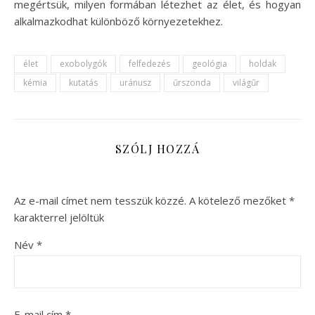
megértsük, milyen formában létezhet az élet, és hogyan
alkalmazkodhat különböző környezetekhez.
élet
exobolygók
felfedezés
geológia
holdak
kémia
kutatás
uránusz
űrszonda
világűr
SZÓLJ HOZZÁ
Az e-mail címet nem tesszük közzé.
A kötelező mezőket
*
karakterrel jelöltük
Név
*
E-mail cím
*