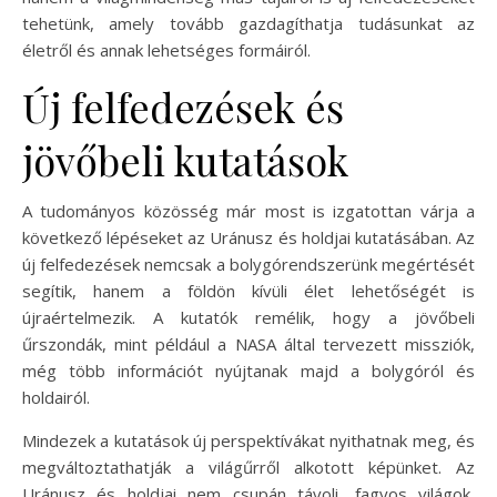
tehetünk, amely tovább gazdagíthatja tudásunkat az
életről és annak lehetséges formáiról.
Új felfedezések és
jövőbeli kutatások
A tudományos közösség már most is izgatottan várja a
következő lépéseket az Uránusz és holdjai kutatásában. Az
új felfedezések nemcsak a bolygórendszerünk megértését
segítik, hanem a földön kívüli élet lehetőségét is
újraértelmezik. A kutatók remélik, hogy a jövőbeli
űrszondák, mint például a NASA által tervezett missziók,
még több információt nyújtanak majd a bolygóról és
holdairól.
Mindezek a kutatások új perspektívákat nyithatnak meg, és
megváltoztathatják a világűrről alkotott képünket. Az
Uránusz és holdjai nem csupán távoli, fagyos világok,