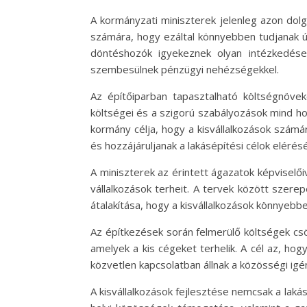
A kormányzati miniszterek jelenleg azon dol
számára, hogy ezáltal könnyebben tudjanak új
döntéshozók igyekeznek olyan intézkedések
szembesülnek pénzügyi nehézségekkel.
Az építőiparban tapasztalható költségnöve
költségei és a szigorú szabályozások mind h
kormány célja, hogy a kisvállalkozások szá
és hozzájáruljanak a lakásépítési célok elérés
A miniszterek az érintett ágazatok képviselői
vállalkozások terheit. A tervek között szer
átalakítása, hogy a kisvállalkozások könnyeb
Az építkezések során felmerülő költségek cs
amelyek a kis cégeket terhelik. A cél az, hog
közvetlen kapcsolatban állnak a közösségi igé
A kisvállalkozások fejlesztése nemcsak a lak