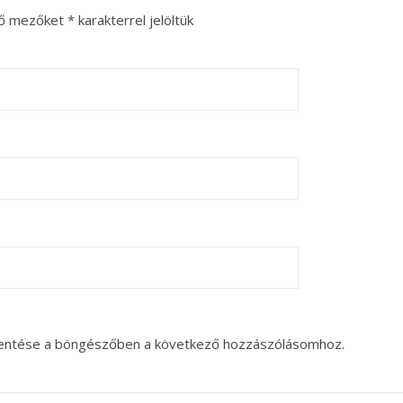
ző mezőket
*
karakterrel jelöltük
entése a böngészőben a következő hozzászólásomhoz.