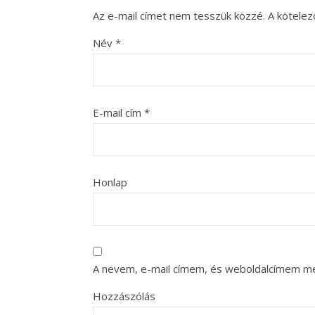
Az e-mail címet nem tesszük közzé.
A kötele
Név
*
E-mail cím
*
Honlap
A nevem, e-mail címem, és weboldalcímem m
Hozzászólás