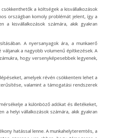
csökkenthetők a költségek a kisvállalkozások
ámos országban komoly problémát jelent, így a
n a kisvállalkozások számára, akik gyakran
ósításában. A nyersanyagok ára, a munkaerő
é váljanak a nagyobb volumenű építkezések. A
 számukra, hogy versenyképesebbek legyenek,
a lépéseket, amelyek révén csökkenteni lehet a
zerűsítése, valamint a támogatási rendszerek
érsékelje a különböző adókat és illetékeket,
en a helyi vállalkozások számára, akik gyakran
tékony hatással lenne. A munkahelyteremtés, a