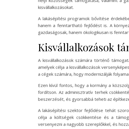
helyi közösségek támogatása, valamint a 
kisvállalkozásokat.
A lakásépítési programok bővítése érdekébe
hanem a fenntartható fejlődést is. A körny
gazdaságosak, hanem ökologikusan is fenntar
Kisvállalkozások t
A kisvállalkozások számára történő támogat
amelyek célja a kisvállalkozások versenykép
a cégek számára, hogy modernizálják folyamata
Ezen kívül fontos, hogy a kormány a közszolg
fordítson. Az adminisztratív terhek csökken
beszerzését, és gyorsabbá teheti az építke
A lakásépítési szektor fejlődése tehát szor
célja a költségek csökkentése és a támoga
versenyezni a nagyobb szereplőkkel, és hozzá