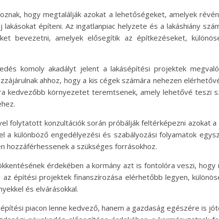
goznak, hogy megtalálják azokat a lehetőségeket, amelyek révén 
 lakásokat építeni. Az ingatlanpiac helyzete és a lakáshiány sz
et bevezetni, amelyek elősegítik az építkezéseket, különöse
kedés komoly akadályt jelent a lakásépítési projektek megval
ozzájárulnak ahhoz, hogy a kis cégek számára nehezen elérhetőv
mára kedvezőbb környezetet teremtsenek, amely lehetővé teszi
éhez.
vel folytatott konzultációk során próbálják feltérképezni azokat 
epel a különböző engedélyezési és szabályozási folyamatok egys
ben hozzáférhessenek a szükséges forrásokhoz.
ökkentésének érdekében a kormány azt is fontolóra veszi, hogy m
y az építési projektek finanszírozása elérhetőbb legyen, különös
nyekkel és elvárásokkal.
ásépítési piacon lenne kedvező, hanem a gazdaság egészére is jó