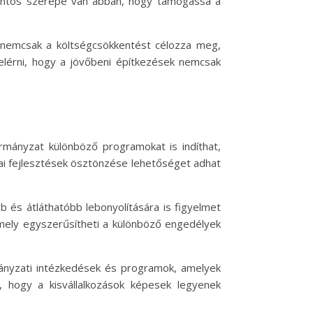
ontos szerepe van abban, hogy támogassa a
y nemcsak a költségcsökkentést célozza meg,
elérni, hogy a jövőbeni építkezések nemcsak
rmányzat különböző programokat is indíthat,
ai fejlesztések ösztönzése lehetőséget adhat
b és átláthatóbb lebonyolítására is figyelmet
amely egyszerűsítheti a különböző engedélyek
rmányzati intézkedések és programok, amelyek
, hogy a kisvállalkozások képesek legyenek