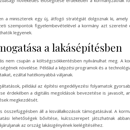
gazdasági növekedés elősegítése érdekében a kormányzatnak f
n a miniszterek egy új, átfogó stratégiát dolgoznak ki, amel
ezeti szempontok figyelembevételével a kormány azt szeretné 
thatók legyenek.
ámogatása a lakásépítésben
ás nem csupán a költségcsökkentésben nyilvánulhat meg. A ko
ességének növelése. Például a képzési programok és a technológi
ikat, ezáltal hatékonyabbá váljanak.
áltatások, például az építési engedélyezési folyamatok gyorsab
tése érdekében a digitális megoldások bevezetése is javasolt, 
zések megkezdését.
os összefüggésben áll a kisvállalkozások támogatásával. A ko
tási lehetőségek bővítése, kulcsszerepet játszhatnak abban
járuljanak az ország lakásigényének kielégítéséhez.