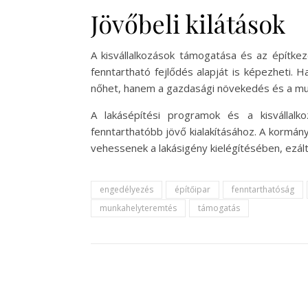
Jövőbeli kilátások
A kisvállalkozások támogatása és az építkez
fenntartható fejlődés alapját is képezheti.
nőhet, hanem a gazdasági növekedés és a mun
A lakásépítési programok és a kisvállalk
fenntarthatóbb jövő kialakításához. A kormány
vehessenek a lakásigény kielégítésében, ezál
engedélyezés
építőipar
fenntarthatóság
munkahelyteremtés
támogatás