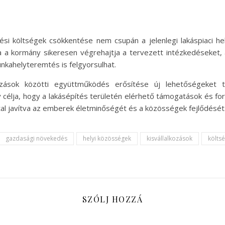
ési költségek csökkentése nem csupán a jelenlegi lakáspiaci h
 Ha a kormány sikeresen végrehajtja a tervezett intézkedéseket,
kahelyteremtés is felgyorsulhat.
ozások közötti együttműködés erősítése új lehetőségeket 
 célja, hogy a lakásépítés területén elérhető támogatások és forr
tal javítva az emberek életminőségét és a közösségek fejlődését
gazdasági növekedés
helyi közösségek
kisvállalkozások
költs
SZÓLJ HOZZÁ