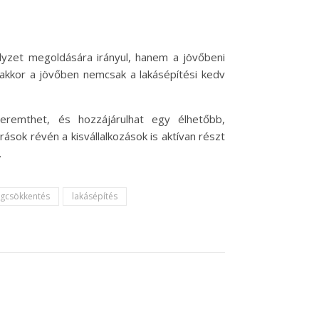
elyzet megoldására irányul, hanem a jövőbeni
 akkor a jövőben nemcsak a lakásépítési kedv
teremthet, és hozzájárulhat egy élhetőbb,
ások révén a kisvállalkozások is aktívan részt
.
égcsökkentés
lakásépítés