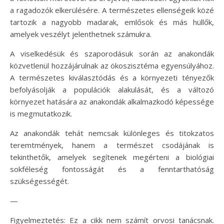
a ragadozók elkerülésére. A természetes ellenségeik közé
tartozik a nagyobb madarak, emlősök és más hüllők,
amelyek veszélyt jelenthetnek számukra.
A viselkedésük és szaporodásuk során az anakondák
közvetlenül hozzájárulnak az ökoszisztéma egyensúlyához.
A természetes kiválasztódás és a környezeti tényezők
befolyásolják a populációk alakulását, és a változó
környezet hatására az anakondák alkalmazkodó képessége
is megmutatkozik.
Az anakondák tehát nemcsak különleges és titokzatos
teremtmények, hanem a természet csodájának is
tekinthetők, amelyek segítenek megérteni a biológiai
sokféleség fontosságát és a fenntarthatóság
szükségességét.
—
Figyelmeztetés: Ez a cikk nem számít orvosi tanácsnak.