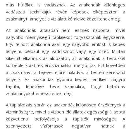
más hüllőkre is vadásznak. Az anakondák különleges
vadászati technikájuk révén képesek elképeszteni a
zsákmányt, amelyet a víz alatt kémlelve közelítenek meg.
Az anakondák általában nem esznek naponta, mivel
nagyobb mennyiségű táplálékot fogyasztanak egyszerre.
Egy felnőtt anakonda akár egy nagyobb emlőst is képes
lenyelni, például egy vaddisznót vagy egy őzet. Miután
sikerült elkapniuk az áldozatot, az anakondák a testükkel
körbeölelik azt, és erős izmaikkal megfojtják. Ezt követően
a zsákmányt a fejével előre haladva, a testén keresztül
lenyelik. Az anakondák gyomra képes rendkívül nagyra
tágulni, lehetővé téve számukra, hogy hatalmas
zsákmányokat emésszenek meg.
A táplálkozás során az anakondák különösen érzékenyek a
vízminőségre, mivel a vízben élő állatok egészségi állapota
közvetlenül befolyásolja a táplálék minőségét. A
szennyezett vízforrások negatívan hatnak a