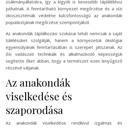
zsákmányállatokra, így a kígyók is kevesebb táplálékhoz
juthatnak. A fenntartható környezet megőrzése és a vízi
ökoszisztémák védelme kulcsfontosságú az anakondák
populációjának megőrzése szempontjából.
Az anakondák táplálkozási szokásai tehát nemcsak a saját
túlélésüket szolgálják, hanem a környezetük ökológiai
egyensúlyának fenntartásában is szerepet játszanak. Az
ősi vadászati technikáik és alkalmazkodó képességük
segítette őket abban, hogy a természet ezen lenyűgöző
részévé váljanak.
Az anakondák
viselkedése és
szaporodása
Az anakondák viselkedése rendkívül izgalmas és