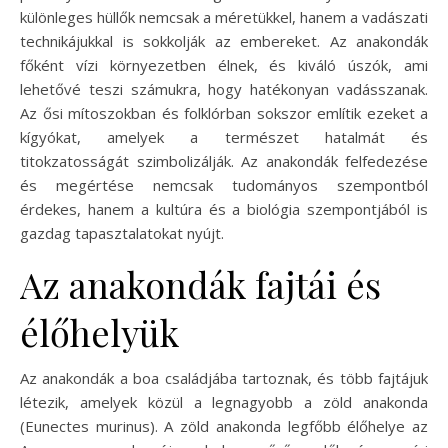
különleges hüllők nemcsak a méretükkel, hanem a vadászati
technikájukkal is sokkolják az embereket. Az anakondák
főként vízi környezetben élnek, és kiváló úszók, ami
lehetővé teszi számukra, hogy hatékonyan vadásszanak.
Az ősi mítoszokban és folklórban sokszor említik ezeket a
kígyókat, amelyek a természet hatalmát és
titokzatosságát szimbolizálják. Az anakondák felfedezése
és megértése nemcsak tudományos szempontból
érdekes, hanem a kultúra és a biológia szempontjából is
gazdag tapasztalatokat nyújt.
Az anakondák fajtái és
élőhelyük
Az anakondák a boa családjába tartoznak, és több fajtájuk
létezik, amelyek közül a legnagyobb a zöld anakonda
(Eunectes murinus). A zöld anakonda legfőbb élőhelye az