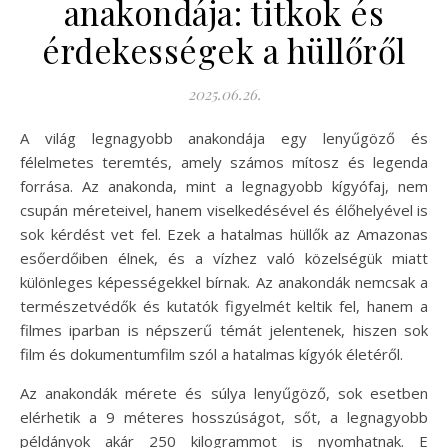
anakondája: titkok és
érdekességek a hüllőről
2025.06.26.
A világ legnagyobb anakondája egy lenyűgöző és
félelmetes teremtés, amely számos mítosz és legenda
forrása. Az anakonda, mint a legnagyobb kígyófaj, nem
csupán méreteivel, hanem viselkedésével és élőhelyével is
sok kérdést vet fel. Ezek a hatalmas hüllők az Amazonas
esőerdőiben élnek, és a vízhez való közelségük miatt
különleges képességekkel bírnak. Az anakondák nemcsak a
természetvédők és kutatók figyelmét keltik fel, hanem a
filmes iparban is népszerű témát jelentenek, hiszen sok
film és dokumentumfilm szól a hatalmas kígyók életéről.
Az anakondák mérete és súlya lenyűgöző, sok esetben
elérhetik a 9 méteres hosszúságot, sőt, a legnagyobb
példányok akár 250 kilogrammot is nyomhatnak. E