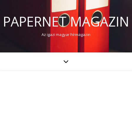
PAPERNET MAGAZIN
Az igazi magyar hírmagazin