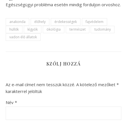
Egészségügyi probléma esetén mindig forduljon orvoshoz.
anakonda
élőhely
érdekességek
fajvédelem
hüllők
kígyók
ökológia
természet
tudomány
vadon élő állatok
SZÓLJ HOZZÁ
Az e-mail címet nem tesszük közzé.
A kötelező mezőket
*
karakterrel jelöltük
Név
*