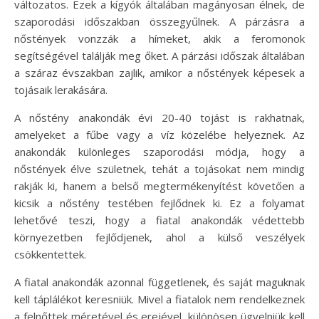
változatos. Ezek a kígyók általában magányosan élnek, de
szaporodási időszakban összegyűlnek. A párzásra a
nőstények vonzzák a hímeket, akik a feromonok
segítségével találják meg őket. A párzási időszak általában
a száraz évszakban zajlik, amikor a nőstények képesek a
tojásaik lerakására.
A nőstény anakondák évi 20-40 tojást is rakhatnak,
amelyeket a fűbe vagy a víz közelébe helyeznek. Az
anakondák különleges szaporodási módja, hogy a
nőstények élve születnek, tehát a tojásokat nem mindig
rakják ki, hanem a belső megtermékenyítést követően a
kicsik a nőstény testében fejlődnek ki. Ez a folyamat
lehetővé teszi, hogy a fiatal anakondák védettebb
környezetben fejlődjenek, ahol a külső veszélyek
csökkentettek.
A fiatal anakondák azonnal függetlenek, és saját maguknak
kell táplálékot keresniük. Mivel a fiatalok nem rendelkeznek
a felnőttek méretével és erejével, különösen ügyelniük kell