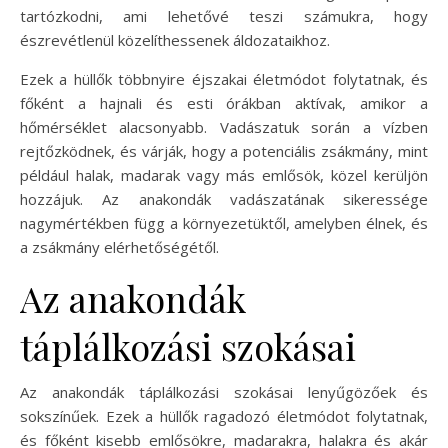
tartózkodni, ami lehetővé teszi számukra, hogy
észrevétlenül közelíthessenek áldozataikhoz.
Ezek a hüllők többnyire éjszakai életmódot folytatnak, és
főként a hajnali és esti órákban aktívak, amikor a
hőmérséklet alacsonyabb. Vadászatuk során a vízben
rejtőzködnek, és várják, hogy a potenciális zsákmány, mint
például halak, madarak vagy más emlősök, közel kerüljön
hozzájuk. Az anakondák vadászatának sikeressége
nagymértékben függ a környezetüktől, amelyben élnek, és
a zsákmány elérhetőségétől.
Az anakondák
táplálkozási szokásai
Az anakondák táplálkozási szokásai lenyűgözőek és
sokszínűek. Ezek a hüllők ragadozó életmódot folytatnak,
és főként kisebb emlősökre, madarakra, halakra és akár