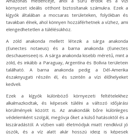
Amazonas medencéje, ahol a sűrű erdők és a vízi
környezet ideális otthont biztosítanak számukra. Ezek a
kígyók általában a mocsaras területeken, folyókban és
tavakban élnek, ahol könnyen hozzáférhetnek a vízhez, ami
elengedhetetlen a túlélésükhöz.
A zöld anakonda mellett létezik a sárga anakonda
(Eunectes notaeus) és a barna anakonda (Eunectes
deschauenseei) is. A sárga anakonda kisebb méretű, mint a
zöld, és inkább a Paraguay, Argentína és Bolívia területein
található. A barna anakonda pedig a Dél-Amerika
északnyugati részén él, és szintén a vízi élőhelyeket
kedveli.
Ezek a kígyók különböző környezeti feltételekhez
alkalmazkodtak, és képesek túlélni a változó időjárási
körülmények között is. Az anakondák bőre különleges
védelemként szolgál, megóvja őket a külső hatásoktól és a
kiszáradástól. A vízben való életmódjuk miatt rendkívül jó
úszók, és a víz alatt akár hosszú ideig is képesek