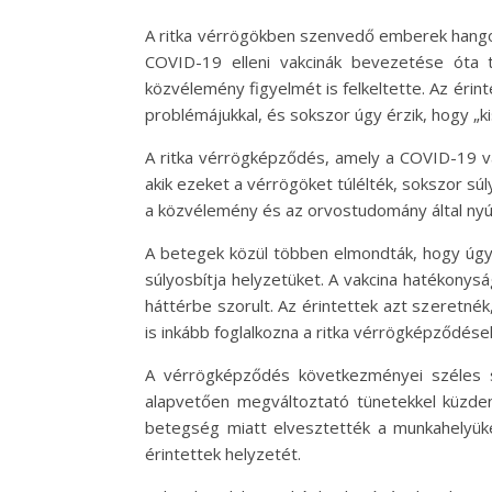
A ritka vérrögökben szenvedő emberek hangot 
COVID-19 elleni vakcinák bevezetése óta t
közvélemény figyelmét is felkeltette. Az éri
problémájukkal, és sokszor úgy érzik, hogy „kis
A ritka vérrögképződés, amely a COVID-19 vak
akik ezeket a vérrögöket túlélték, sokszor s
a közvélemény és az orvostudomány által ny
A betegek közül többen elmondták, hogy úgy é
súlyosbítja helyzetüket. A vakcina hatékonys
háttérbe szorult. Az érintettek azt szeretné
is inkább foglalkozna a ritka vérrögképződés
A vérrögképződés következményei széles sp
alapvetően megváltoztató tünetekkel küzdene
betegség miatt elvesztették a munkahelyüke
érintettek helyzetét.