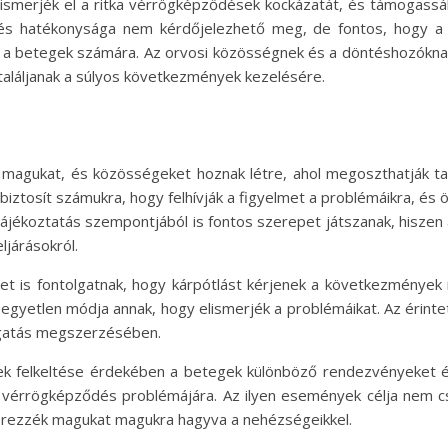
 ismerjék el a ritka vérrögképződések kockázatát, és támogassák
 és hatékonysága nem kérdőjelezhető meg, de fontos, hogy a 
k a betegek számára. Az orvosi közösségnek és a döntéshozóknak 
aláljanak a súlyos következmények kezelésére.
ák magukat, és közösségeket hoznak létre, ahol megoszthatják t
 biztosít számukra, hogy felhívják a figyelmet a problémáikra, és
ékoztatás szempontjából is fontos szerepet játszanak, hiszen az
ljárásokról.
et is fontolgatnak, hogy kárpótlást kérjenek a következmények m
egyetlen módja annak, hogy elismerjék a problémáikat. Az érintet
ogatás megszerzésében.
k felkeltése érdekében a betegek különböző rendezvényeket 
tka vérrögképződés problémájára. Az ilyen események célja nem 
érezzék magukat magukra hagyva a nehézségeikkel.