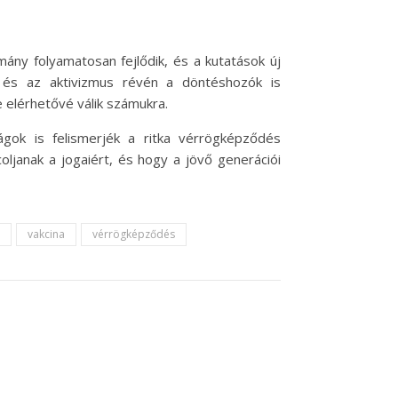
mány folyamatosan fejlődik, és a kutatások új
 és az aktivizmus révén a döntéshozók is
 elérhetővé válik számukra.
ok is felismerjék a ritka vérrögképződés
oljanak a jogaiért, és hogy a jövő generációi
vakcina
vérrögképződés