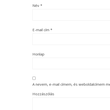
Név
*
E-mail cím
*
Honlap
A nevem, e-mail címem, és weboldalcímem m
Hozzászólás