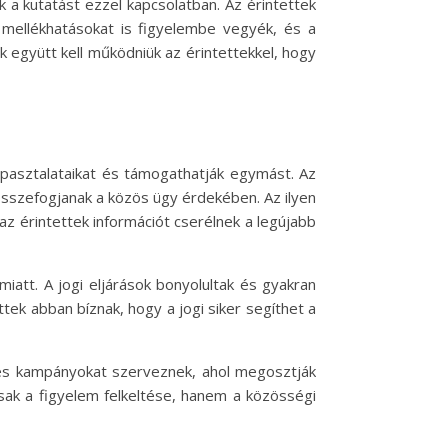
 a kutatást ezzel kapcsolatban. Az érintettek
mellékhatásokat is figyelembe vegyék, és a
együtt kell működniük az érintettekkel, hogy
apasztalataikat és támogathatják egymást. Az
 összefogjanak a közös ügy érdekében. Az ilyen
 érintettek információt cserélnek a legújabb
iatt. A jogi eljárások bonyolultak és gyakran
tek abban bíznak, hogy a jogi siker segíthet a
és kampányokat szerveznek, ahol megosztják
csak a figyelem felkeltése, hanem a közösségi