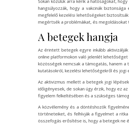
Sokan közülük arra kérik a hatóságokat, hogy
hangsúlyozzák, hogy a vakcinák biztonsága
megfelelő kezelési lehetőségeket biztosítsá
megértsék a problémáikat, és megoldásokat t
A betegek hangja
Az érintett betegek egyre inkább aktivizálj
online platformokon való jelenlét lehetőséget
közösségek nemcsak a támogatás, hanem a táj
kutatásokról, kezelési lehetőségekről és jogi e
Az aktivizmus mellett a betegek jogi lépések
időigényesek, de sokan úgy érzik, hogy ez az 
figyelem felkeltésében és a szükséges tám
A közvélemény és a döntéshozók figyelméne
történeteiket, és felhívják a figyelmet a ri
összefogás erősítése is, hogy a betegek ne 