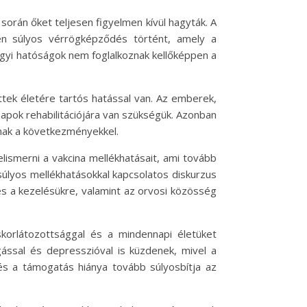
orán őket teljesen figyelmen kívül hagyták. A
ően súlyos vérrögképződés történt, amely a
ügyi hatóságok nem foglalkoznak kellőképpen a
ttek életére tartós hatással van. Az emberek,
apok rehabilitációjára van szükségük. Azonban
nak a következményekkel.
lismerni a vakcina mellékhatásait, ami tovább
súlyos mellékhatásokkal kapcsolatos diskurzus
és a kezelésükre, valamint az orvosi közösség
korlátozottsággal és a mindennapi életüket
gással és depresszióval is küzdenek, mivel a
és a támogatás hiánya tovább súlyosbítja az