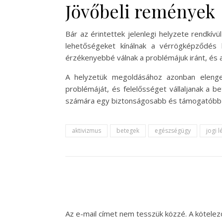
Jövőbeli remények
Bár az érintettek jelenlegi helyzete rendkív
lehetőségeket kínálnak a vérrögképződés
érzékenyebbé válnak a problémájuk iránt, és 
A helyzetük megoldásához azonban elenge
problémáját, és felelősséget vállaljanak a b
számára egy biztonságosabb és támogatóbb
aktivizmus
betegek
egészségügy
jogi 
Az e-mail címet nem tesszük közzé.
A kötele