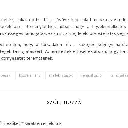
ül nehéz, sokan optimisták a jövővel kapcsolatban. Az orvostudo
 kezelésére. Reménykednek abban, hogy a figyelemfelkeltés
a szükséges támogatás, valamint a megfelelő orvosi ellátás végre
dhetetlen, hogy a társadalom és a közegészségügyi hatóság
etegek támogatásáért. Az érintettek eltökéltek abban, hogy harc
 környezetet teremtsenek.
lépések
közvélemény
mellékhatások
rehabilitáció
támogatás
SZÓLJ HOZZÁ
ző mezőket
*
karakterrel jelöltük