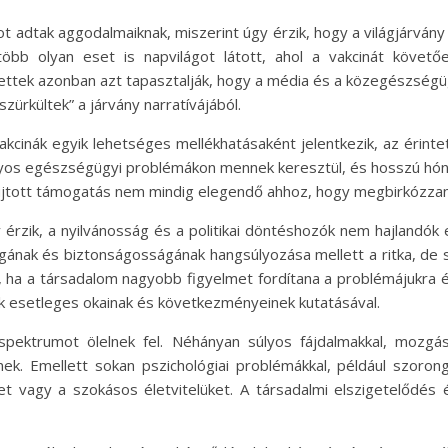
adtak aggodalmaiknak, miszerint úgy érzik, hogy a világjárvány s
öbb olyan eset is napvilágot látott, ahol a vakcinát követ
ntettek azonban azt tapasztalják, hogy a média és a közegészség
zürkültek” a járvány narratívájából.
cinák egyik lehetséges mellékhatásaként jelentkezik, az érinte
úlyos egészségügyi problémákon mennek keresztül, és hosszú hón
újtott támogatás nem mindig elegendő ahhoz, hogy megbirkózza
rzik, a nyilvánosság és a politikai döntéshozók nem hajlandók e
ágának és biztonságosságának hangsúlyozása mellett a ritka, de 
k, ha a társadalom nagyobb figyelmet fordítana a problémájukra 
ek esetleges okainak és következményeinek kutatásával.
ektrumot ölelnek fel. Néhányan súlyos fájdalmakkal, mozgás
k. Emellett sokan pszichológiai problémákkal, például szoron
t vagy a szokásos életvitelüket. A társadalmi elszigetelődés 