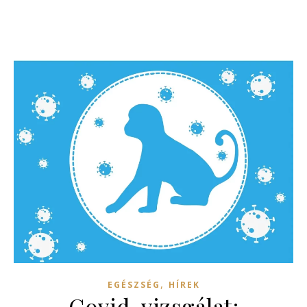
,
EGÉSZSÉG
HÍREK
Covid-vizsgálat: