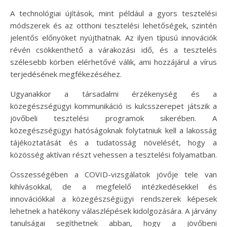
A technológiai újítások, mint például a gyors tesztelési
módszerek és az otthoni tesztelési lehetőségek, szintén
jelentős előnyöket nyújthatnak. Az ilyen típusú innovációk
révén csökkenthető a várakozási idő, és a tesztelés
szélesebb körben elérhetővé válik, ami hozzájárul a vírus
terjedésének megfékezéséhez.
Ugyanakkor a társadalmi érzékenység és a
közegészségügyi kommunikáció is kulcsszerepet játszik a
jövőbeli tesztelési programok sikerében. A
közegészségügyi hatóságoknak folytatniuk kell a lakosság
tájékoztatását és a tudatosság növelését, hogy a
közösség aktívan részt vehessen a tesztelési folyamatban.
Összességében a COVID-vizsgálatok jövője tele van
kihívásokkal, de a megfelelő intézkedésekkel és
innovációkkal a közegészségügyi rendszerek képesek
lehetnek a hatékony válaszlépések kidolgozására. A járvány
tanulságai segíthetnek abban, hogy a jövőbeni