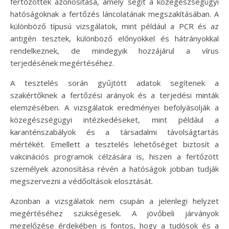
fertőzöttek azonosítása, amely segít a közegészségügyi
hatóságoknak a fertőzés láncolatának megszakításában. A
különböző típusú vizsgálatok, mint például a PCR és az
antigén tesztek, különböző előnyökkel és hátrányokkal
rendelkeznek, de mindegyik hozzájárul a vírus
terjedésének megértéséhez.
A tesztelés során gyűjtött adatok segítenek a
szakértőknek a fertőzési arányok és a terjedési minták
elemzésében. A vizsgálatok eredményei befolyásolják a
közegészségügyi intézkedéseket, mint például a
karanténszabályok és a társadalmi távolságtartás
mértékét. Emellett a tesztelés lehetőséget biztosít a
vakcinációs programok célzására is, hiszen a fertőzött
személyek azonosítása révén a hatóságok jobban tudják
megszervezni a védőoltások elosztását.
Azonban a vizsgálatok nem csupán a jelenlegi helyzet
megértéséhez szükségesek. A jövőbeli járványok
megelőzése érdekében is fontos, hogy a tudósok és a