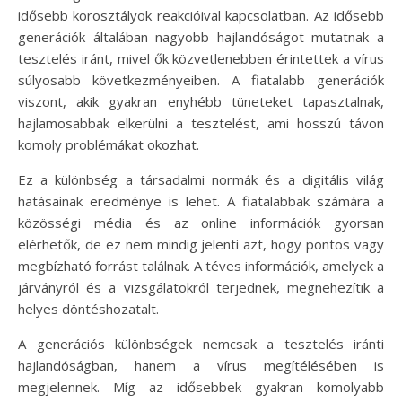
idősebb korosztályok reakcióival kapcsolatban. Az idősebb
generációk általában nagyobb hajlandóságot mutatnak a
tesztelés iránt, mivel ők közvetlenebben érintettek a vírus
súlyosabb következményeiben. A fiatalabb generációk
viszont, akik gyakran enyhébb tüneteket tapasztalnak,
hajlamosabbak elkerülni a tesztelést, ami hosszú távon
komoly problémákat okozhat.
Ez a különbség a társadalmi normák és a digitális világ
hatásainak eredménye is lehet. A fiatalabbak számára a
közösségi média és az online információk gyorsan
elérhetők, de ez nem mindig jelenti azt, hogy pontos vagy
megbízható forrást találnak. A téves információk, amelyek a
járványról és a vizsgálatokról terjednek, megnehezítik a
helyes döntéshozatalt.
A generációs különbségek nemcsak a tesztelés iránti
hajlandóságban, hanem a vírus megítélésében is
megjelennek. Míg az idősebbek gyakran komolyabb