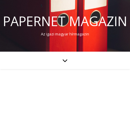
PAPERNET MAGAZIN
Az igazi magyar hírmagazin