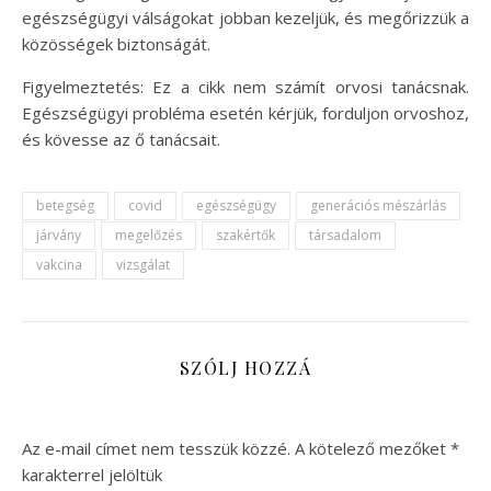
egészségügyi válságokat jobban kezeljük, és megőrizzük a
közösségek biztonságát.
Figyelmeztetés: Ez a cikk nem számít orvosi tanácsnak.
Egészségügyi probléma esetén kérjük, forduljon orvoshoz,
és kövesse az ő tanácsait.
betegség
covid
egészségügy
generációs mészárlás
járvány
megelőzés
szakértők
társadalom
vakcina
vizsgálat
SZÓLJ HOZZÁ
Az e-mail címet nem tesszük közzé.
A kötelező mezőket
*
karakterrel jelöltük