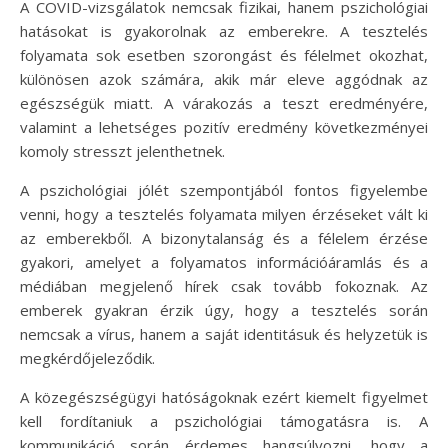
A COVID-vizsgálatok nemcsak fizikai, hanem pszichológiai
hatásokat is gyakorolnak az emberekre. A tesztelés
folyamata sok esetben szorongást és félelmet okozhat,
különösen azok számára, akik már eleve aggódnak az
egészségük miatt. A várakozás a teszt eredményére,
valamint a lehetséges pozitív eredmény következményei
komoly stresszt jelenthetnek.
A pszichológiai jólét szempontjából fontos figyelembe
venni, hogy a tesztelés folyamata milyen érzéseket vált ki
az emberekből. A bizonytalanság és a félelem érzése
gyakori, amelyet a folyamatos információáramlás és a
médiában megjelenő hírek csak tovább fokoznak. Az
emberek gyakran érzik úgy, hogy a tesztelés során
nemcsak a vírus, hanem a saját identitásuk és helyzetük is
megkérdőjeleződik.
A közegészségügyi hatóságoknak ezért kiemelt figyelmet
kell fordítaniuk a pszichológiai támogatásra is. A
kommunikáció során érdemes hangsúlyozni, hogy a