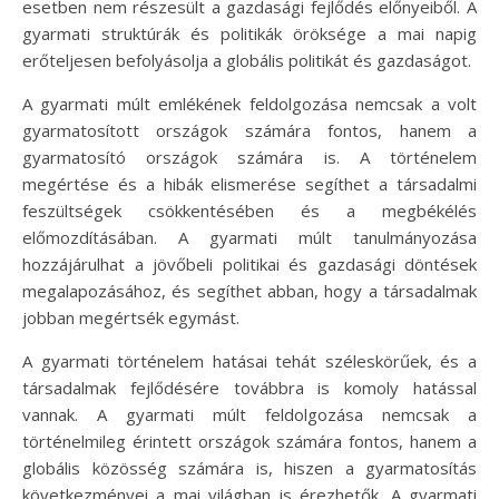
esetben nem részesült a gazdasági fejlődés előnyeiből. A
gyarmati struktúrák és politikák öröksége a mai napig
erőteljesen befolyásolja a globális politikát és gazdaságot.
A gyarmati múlt emlékének feldolgozása nemcsak a volt
gyarmatosított országok számára fontos, hanem a
gyarmatosító országok számára is. A történelem
megértése és a hibák elismerése segíthet a társadalmi
feszültségek csökkentésében és a megbékélés
előmozdításában. A gyarmati múlt tanulmányozása
hozzájárulhat a jövőbeli politikai és gazdasági döntések
megalapozásához, és segíthet abban, hogy a társadalmak
jobban megértsék egymást.
A gyarmati történelem hatásai tehát széleskörűek, és a
társadalmak fejlődésére továbbra is komoly hatással
vannak. A gyarmati múlt feldolgozása nemcsak a
történelmileg érintett országok számára fontos, hanem a
globális közösség számára is, hiszen a gyarmatosítás
következményei a mai világban is érezhetők. A gyarmati