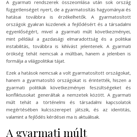
A gyarmati rendszerek összeomlása után sok ország
függetlenséget nyert, de a gyarmatosítás hagyományai és
hatásai továbbra is érzékelhetők. A gyarmatosított
országok gyakran küzdenek a fejlődésért és a társadalmi
egyenlőségért, mivel a gyarmati múlt következményei,
mint például a gazdasági elmaradottság és a politikai
instabilitás, továbbra is kihívást jelentenek. A gyarmati
örökség tehát nemcsak a múltban, hanem a jelenben is
formálja a világpolitikai tájat.
Ezek a hatások nemcsak a volt gyarmatosított országokat,
hanem a gyarmatosító országokat is érintették, hiszen a
gyarmati politikák következményei feszültségeket és
konfliktusokat generáltak a nemzetek között. A gyarmati
múlt tehát a történelmi és társadalmi kapcsolatok
megértésében kulcsszerepet játszik, és az identitás,
valamint a fejlődés kérdései ma is aktuálisak.
A gyarmati múlt