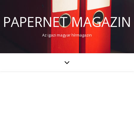
PAPERNET MAGAZIN
Az igazi magyar hírmagazin