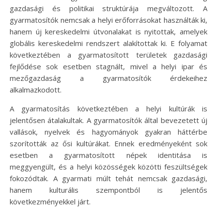
gazdasági és politikai struktúrája megváltozott. A
gyarmatosítók nemcsak a helyi erőforrásokat használták ki,
hanem új kereskedelmi útvonalakat is nyitottak, amelyek
globális kereskedelmi rendszert alakítottak ki. E folyamat
következtében a gyarmatosított területek gazdasági
fejlődése sok esetben stagnált, mivel a helyi ipar és
mezőgazdaság a gyarmatosítók érdekeihez
alkalmazkodott.
A gyarmatosítás következtében a helyi kultúrák is
jelentősen átalakultak. A gyarmatosítók által bevezetett új
vallások, nyelvek és hagyományok gyakran háttérbe
szorították az ősi kultúrákat. Ennek eredményeként sok
esetben a gyarmatosított népek identitása is
meggyengült, és a helyi közösségek közötti feszültségek
fokozódtak. A gyarmati múlt tehát nemcsak gazdasági,
hanem kulturális szempontból is jelentős
következményekkel járt.