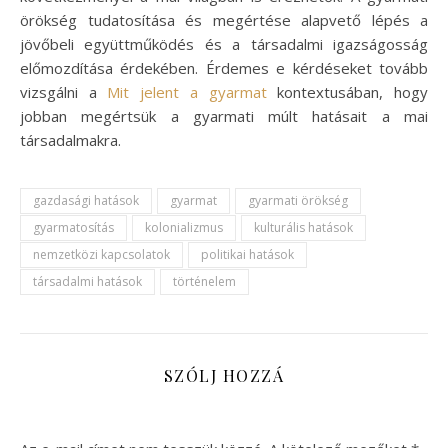
örökség tudatosítása és megértése alapvető lépés a
jövőbeli együttműködés és a társadalmi igazságosság
előmozdítása érdekében. Érdemes e kérdéseket tovább
vizsgálni a
Mit jelent a gyarmat
kontextusában, hogy
jobban megértsük a gyarmati múlt hatásait a mai
társadalmakra.
gazdasági hatások
gyarmat
gyarmati örökség
gyarmatosítás
kolonializmus
kulturális hatások
nemzetközi kapcsolatok
politikai hatások
társadalmi hatások
történelem
SZÓLJ HOZZÁ