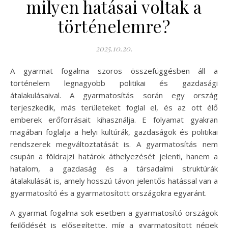
milyen hatásai voltak a
történelemre?
2025.10.20.
A gyarmat fogalma szoros összefüggésben áll a
történelem legnagyobb politikai és gazdasági
átalakulásaival. A gyarmatosítás során egy ország
terjeszkedik, más területeket foglal el, és az ott élő
emberek erőforrásait kihasználja. E folyamat gyakran
magában foglalja a helyi kultúrák, gazdaságok és politikai
rendszerek megváltoztatását is. A gyarmatosítás nem
csupán a földrajzi határok áthelyezését jelenti, hanem a
hatalom, a gazdaság és a társadalmi struktúrák
átalakulását is, amely hosszú távon jelentős hatással van a
gyarmatosító és a gyarmatosított országokra egyaránt.
A gyarmat fogalma sok esetben a gyarmatosító országok
fejlődését is elősegítette, míg a gyarmatosított népek