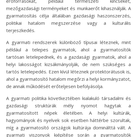
erőforrásokat, például természeti kincseket,
mezőgazdasági terményeket és munkaerőt kihasználják. A
gyarmatosítás célja általában gazdasági haszonszerzés,
politikai hatalom megszerzése vagy a kulturális
terjeszkedés.
A gyarmati rendszerek különböző típusai léteznek, mint
például a telepes gyarmatok, ahol a gyarmatosítók
tartósan letelepednek, és a gazdasági gyarmatok, ahol a
helyi lakosságot kizsákmányolják, de nem szükséges a
tartós letelepedés. Ezen kívül léteznek protektorátusok is,
ahol a gyarmatosító hatalom megőrzi a helyi kormányzatot,
de annak működését erőteljesen befolyásolja.
A gyarmati politika következtében kialakuló társadalmi és
gazdasági struktúrák mély nyomot hagytak a
gyarmatosított népek életében. A helyi kultúrák,
hagyományok és nyelvek sok esetben háttérbe szorultak,
míg a gyarmatosító országok kultúrája dominálttá vált. A
gyarmati viszonyok kiépítése során a gyarmatosítók