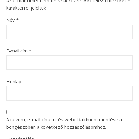
Az e-mail címet nem tesszük közzé.
A kötelező mezőket
*
karakterrel jelöltük
Név
*
E-mail cím
*
Honlap
A nevem, e-mail címem, és weboldalcímem mentése a
böngészőben a következő hozzászólásomhoz.
Hozzászólás