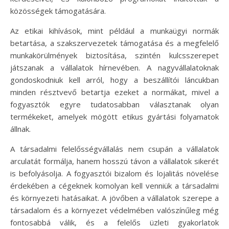
közösségek támogatására.
Az etikai kihívások, mint például a munkaügyi normák
betartása, a szakszervezetek támogatása és a megfelelő
munkakörülmények biztosítása, szintén kulcsszerepet
játszanak a vállalatok hírnevében. A nagyvállalatoknak
gondoskodniuk kell arról, hogy a beszállítói láncukban
minden résztvevő betartja ezeket a normákat, mivel a
fogyasztók egyre tudatosabban választanak olyan
termékeket, amelyek mögött etikus gyártási folyamatok
állnak.
A társadalmi felelősségvállalás nem csupán a vállalatok
arculatát formálja, hanem hosszú távon a vállalatok sikerét
is befolyásolja. A fogyasztói bizalom és lojalitás növelése
érdekében a cégeknek komolyan kell venniük a társadalmi
és környezeti hatásaikat. A jövőben a vállalatok szerepe a
társadalom és a környezet védelmében valószínűleg még
fontosabbá válik, és a felelős üzleti gyakorlatok