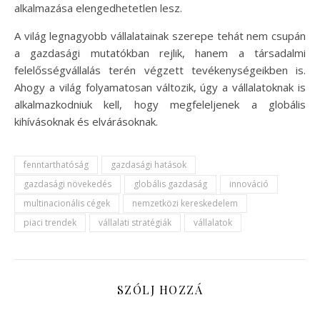
alkalmazása elengedhetetlen lesz.
A világ legnagyobb vállalatainak szerepe tehát nem csupán
a gazdasági mutatókban rejlik, hanem a társadalmi
felelősségvállalás terén végzett tevékenységeikben is.
Ahogy a világ folyamatosan változik, úgy a vállalatoknak is
alkalmazkodniuk kell, hogy megfeleljenek a globális
kihívásoknak és elvárásoknak.
fenntarthatóság
gazdasági hatások
gazdasági növekedés
globális gazdaság
innováció
multinacionális cégek
nemzetközi kereskedelem
piaci trendek
vállalati stratégiák
vállalatok
SZÓLJ HOZZÁ