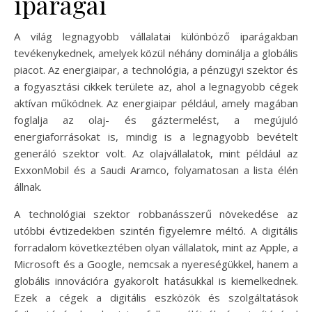
iparágai
A világ legnagyobb vállalatai különböző iparágakban
tevékenykednek, amelyek közül néhány dominálja a globális
piacot. Az energiaipar, a technológia, a pénzügyi szektor és
a fogyasztási cikkek területe az, ahol a legnagyobb cégek
aktívan működnek. Az energiaipar például, amely magában
foglalja az olaj- és gáztermelést, a megújuló
energiaforrásokat is, mindig is a legnagyobb bevételt
generáló szektor volt. Az olajvállalatok, mint például az
ExxonMobil és a Saudi Aramco, folyamatosan a lista élén
állnak.
A technológiai szektor robbanásszerű növekedése az
utóbbi évtizedekben szintén figyelemre méltó. A digitális
forradalom következtében olyan vállalatok, mint az Apple, a
Microsoft és a Google, nemcsak a nyereségükkel, hanem a
globális innovációra gyakorolt hatásukkal is kiemelkednek.
Ezek a cégek a digitális eszközök és szolgáltatások