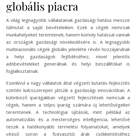
globális piacra
A világ legnagyobb vállalatainak gazdasági hatása messze
túlmutat a saját bevételeiken. Ezek a cégek nemcsak
munkahelyeket teremtenek, hanem komoly hatással vannak
az országok gazdasági növekedésére is. A legnagyobb
multinacionális cégek globális jelenléte révén hozzájárulnak
a helyi gazdaságok fejlődéséhez, mivel jelentős
adóbevételeket generálnak és helyi beszállítókat is
foglalkoztatnak.
Ezenkívül a nagy vállalatok által végzett kutatás-fejlesztés
szintén kulcsszerepet játszik a gazdasági innovációban. A
különböző iparágakban végzett fejlesztések nemcsak a
cégek, hanem a teljes iparág számára új lehetőségeket
teremtenek. A technológiai újítások, mint például az
automatizálás és a mesterséges intelligencia, lehetővé
teszik a hatékonyabb termelési folyamatokat, amelyek
végső soron a fogyasztói árak csökkentéséhez