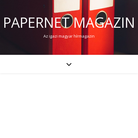
PAPERNET MAGAZIN
Az igazi magyar hírmagazin