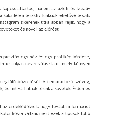
apcsolattartás, hanem az üzleti és kreatív
ülönféle interaktív funkciók lehetővé teszik,
stagram sikerének titka abban rejlik, hogy a
övetőket és növeli az elérést.
em pusztán egy név és egy profilkép kérdése,
demes olyan nevet választani, amely könnyen
ás megkülönböztetését. A bemutatkozó szöveg,
ünk, és mit várhatnak tőlünk a követők. Érdemes
az érdeklődőknek, hogy további információt
kotói fiókra váltani, mert ezek a típusok több