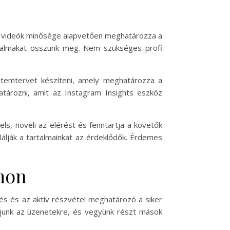
és videók minősége alapvetően meghatározza a
artalmakat osszunk meg. Nem szükséges profi
temtervet készíteni, amely meghatározza a
atározni, amit az Instagram Insights eszköz
ls, növeli az elérést és fenntartja a követők
álják a tartalmainkat az érdeklődők. Érdemes
amon
és és az aktív részvétel meghatározó a siker
ljunk az üzenetekre, és vegyünk részt mások