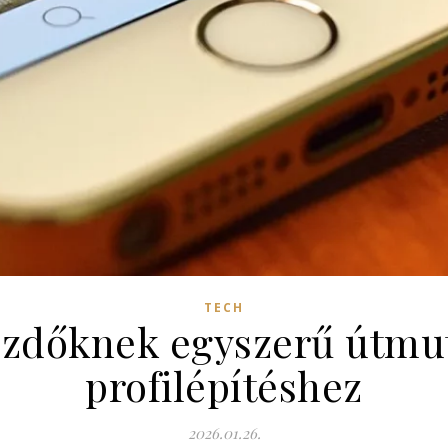
TECH
zdőknek egyszerű útmut
profilépítéshez
2026.01.26.