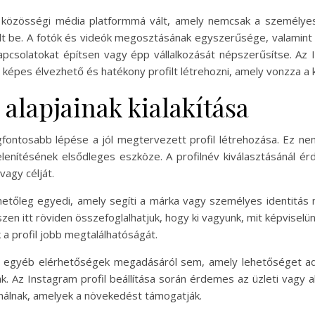
közösségi média platformmá vált, amely nemcsak a személyes k
t be. A fotók és videók megosztásának egyszerűsége, valamint a k
pcsolatokat építsen vagy épp vállalkozását népszerűsítse. Az In
 képes élvezhető és hatékony profilt létrehozni, amely vonzza a k
 alapjainak kialakítása
gfontosabb lépése a jól megtervezett profil létrehozása. Ez n
enítésének elsődleges eszköze. A profilnév kiválasztásánál ér
vagy célját.
, lehetőleg egyedi, amely segíti a márka vagy személyes identit
szen itt röviden összefoglalhatjuk, hogy ki vagyunk, mit képvisel
k a profil jobb megtalálhatóságát.
egyéb elérhetőségek megadásáról sem, amely lehetőséget ad 
 Az Instagram profil beállítása során érdemes az üzleti vagy al
kínálnak, amelyek a növekedést támogatják.