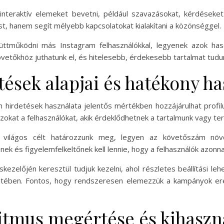
interaktív elemeket bevetni, például szavazásokat, kérdéseke
t, hanem segít mélyebb kapcsolatokat kialakítani a közönséggel.
tműködni más Instagram felhasználókkal, legyenek azok hason
vetőkhöz juthatunk el, és hitelesebb, érdekesebb tartalmat tudun
ések alapjai és hatékony ha
 hirdetések használata jelentős mértékben hozzájárulhat profilu
okat a felhasználókat, akik érdeklődhetnek a tartalmunk vagy ter
y világos célt határozzunk meg, legyen az követőszám növ
k és figyelemfelkeltőnek kell lennie, hogy a felhasználók azonnal
kezelőjén keresztül tudjuk kezelni, ahol részletes beállítási le
ntetében. Fontos, hogy rendszeresen elemezzük a kampányok er
itmus megértése és kihaszn