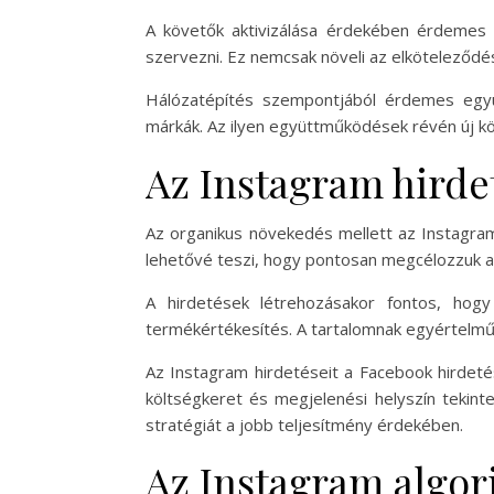
A követők aktivizálása érdekében érdemes 
szervezni. Ez nemcsak növeli az elköteleződés
Hálózatépítés szempontjából érdemes együt
márkák. Az ilyen együttműködések révén új kö
Az Instagram hirdet
Az organikus növekedés mellett az Instagram
lehetővé teszi, hogy pontosan megcélozzuk az
A hirdetések létrehozásakor fontos, hog
termékértékesítés. A tartalomnak egyértelműne
Az Instagram hirdetéseit a Facebook hirdetés
költségkeret és megjelenési helyszín teki
stratégiát a jobb teljesítmény érdekében.
Az Instagram algor