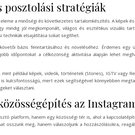
 posztolási stratégiák
bb eleme a minőségi és következetes tartalomkészítés. A képek 
ogy mindig jól megkomponált, világos és esztétikus vizuális t
 technikák elsajátítása sokat segíthet.
 követői bázis fenntartásához és növeléséhez. Érdemes egy ü
gjobb időpontokat a célközönség aktivitása alapján lehet megh
mint például képek, videók, történetek (Stories), IGTV vagy Ree
 is kulcsfontosságú, mert ezek segítségével könnyebben megtal
geket választani.
 közösségépítés az Instagr
ó platform, hanem egy közösségi tér is, ahol a kapcsolatépít
mat osszunk meg, hanem válaszoljunk a hozzászólásokra, reagá