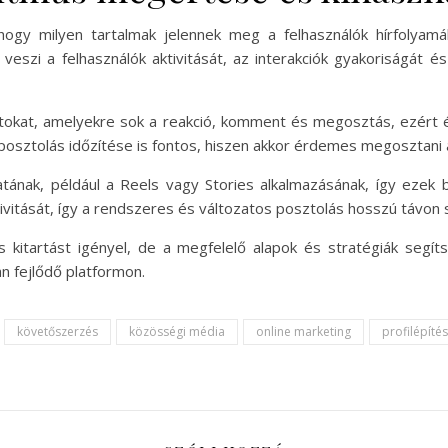
hogy milyen tartalmak jelennek meg a felhasználók hírfolyam
 veszi a felhasználók aktivitását, az interakciók gyakoriságát 
tokat, amelyekre sok a reakció, komment és megosztás, ezért 
 posztolás időzítése is fontos, hiszen akkor érdemes megosztani a
atának, például a Reels vagy Stories alkalmazásának, így ezek 
ktivitását, így a rendszeres és változatos posztolás hosszú távon s
 kitartást igényel, de a megfelelő alapok és stratégiák segít
an fejlődő platformon.
követőszerzés
közösségi média
online marketing
profilépítés