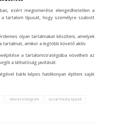
ában, ezért megismerése elengedhetetlen a
és a tartalom típusát, hogy személyre szabott
érdemes olyan tartalmakat készíteni, amelyek
 tartalmat, amikor a legtöbb követő aktív.
beépítése a tartalomstratégiába növelheti az
egíti a láthatóság javítását.
ségével bárki képes hatékonyan építeni saját
sikeres instagram
social media tippek