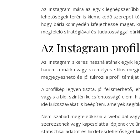
Az Instagram mára az egyik legnépszerűbb 
lehetőségek terén is kiemelkedő szerepet töl
hogy bárki könnyedén kifejezhesse magát, ka
megfelelő stratégiával és tudatossággal bárki
Az Instagram profil
Az Instagram sikeres használatának egyik le
hanem a márka vagy személyes stílus megjel
megjegyezhető és jól tükrözi a profil témáját 
A profilkép legyen tiszta, jól felismerhető
vagyis a bio, szintén kulcsfontosságú elem, hi
ide kulcsszavakat is beépíteni, amelyek segíti
Nem szabad megfeledkezni a weboldal vagy 
szerezzenek vagy kapcsolatba lépjenek velünk.
statisztikai adatot és hirdetési lehetőséget 