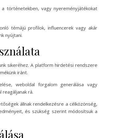
t a történetekben, vagy nyereményjátékokat
ló témájú profilok, influencerek vagy akár
k nyújtani.
sználata
nk sikeréhez. A platform hirdetési rendszere
mékünk iránt.
elése, weboldal forgalom generálása vagy
 reagáljanak rá.
hetőségek állnak rendelkezésre a célközönség,
edményeit, és szükség szerint módosítsuk a
álása