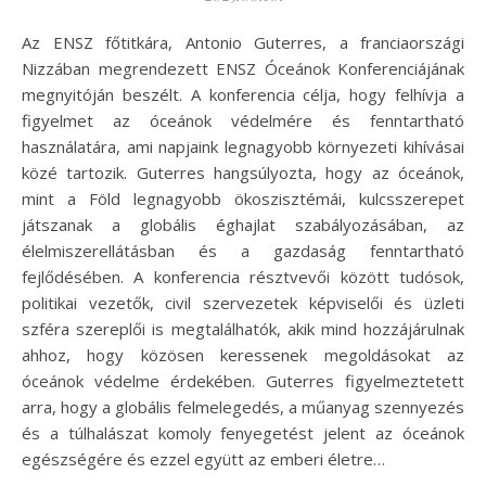
Az ENSZ főtitkára, Antonio Guterres, a franciaországi
Nizzában megrendezett ENSZ Óceánok Konferenciájának
megnyitóján beszélt. A konferencia célja, hogy felhívja a
figyelmet az óceánok védelmére és fenntartható
használatára, ami napjaink legnagyobb környezeti kihívásai
közé tartozik. Guterres hangsúlyozta, hogy az óceánok,
mint a Föld legnagyobb ökoszisztémái, kulcsszerepet
játszanak a globális éghajlat szabályozásában, az
élelmiszerellátásban és a gazdaság fenntartható
fejlődésében. A konferencia résztvevői között tudósok,
politikai vezetők, civil szervezetek képviselői és üzleti
szféra szereplői is megtalálhatók, akik mind hozzájárulnak
ahhoz, hogy közösen keressenek megoldásokat az
óceánok védelme érdekében. Guterres figyelmeztetett
arra, hogy a globális felmelegedés, a műanyag szennyezés
és a túlhalászat komoly fenyegetést jelent az óceánok
egészségére és ezzel együtt az emberi életre…