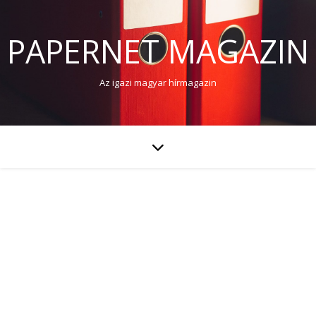
PAPERNET MAGAZIN
Az igazi magyar hírmagazin