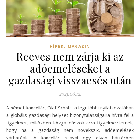
,
HÍREK
MAGAZIN
Reeves nem zárja ki az
adóemeléseket a
gazdasági visszaesés után
2025.06.12.
A német kancellár, Olaf Scholz, a legutóbbi nyilatkozatában
a globális gazdasági helyzet bizonytalanságaira hívta fel a
figyelmet, miközben közgazdászok arra figyelmeztetnek,
hogy ha a gazdaság nem növekszik, adóemelések
várhatóak. A kancellár szavai egy olyan háttérben