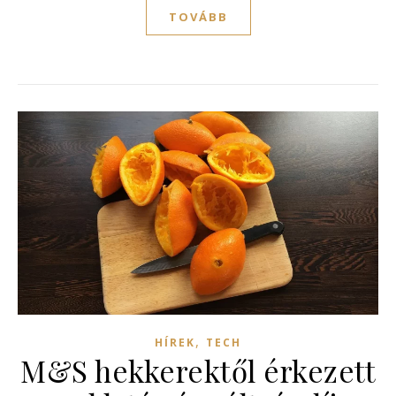
TOVÁBB
,
HÍREK
TECH
M&S hekkerektől érkezett