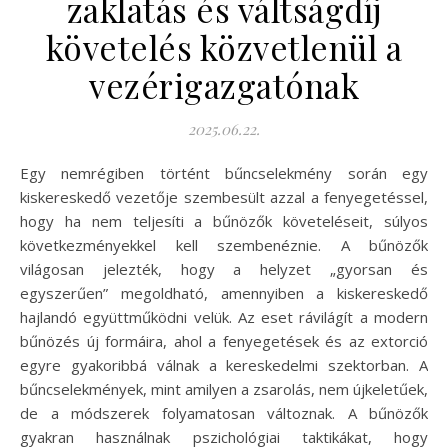
zaklatás és váltságdíj
követelés közvetlenül a
vezérigazgatónak
2025.06.22.
Egy nemrégiben történt bűncselekmény során egy
kiskereskedő vezetője szembesült azzal a fenyegetéssel,
hogy ha nem teljesíti a bűnözők követeléseit, súlyos
következményekkel kell szembenéznie. A bűnözők
világosan jelezték, hogy a helyzet „gyorsan és
egyszerűen” megoldható, amennyiben a kiskereskedő
hajlandó együttműködni velük. Az eset rávilágít a modern
bűnözés új formáira, ahol a fenyegetések és az extorció
egyre gyakoribbá válnak a kereskedelmi szektorban. A
bűncselekmények, mint amilyen a zsarolás, nem újkeletűek,
de a módszerek folyamatosan változnak. A bűnözők
gyakran használnak pszichológiai taktikákat, hogy