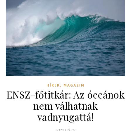
,
HÍREK
MAGAZIN
ENSZ-főtitkár: Az óceánok
nem válhatnak
vadnyugattá!
2025.06.10.