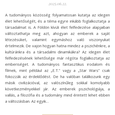
2025.06.22.
A tudományos közösség folyamatosan kutatja az idegen
élet lehetőségét, és a téma egyre inkább foglalkoztatja a
társadalmat is. A Földön kívüli élet felfedezése alapjaiban
változtathatja meg azt, ahogyan az emberek a saját
létezésüket, valamint egymáshoz való viszonyukat
értelmezik. De vajon hogyan hatna mindez a pszichénkre, a
kultúránkra és a társadalmi dinamikákra? Az idegen élet
felfedezésének lehetősége már régóta foglalkoztatja az
emberiséget. A tudományos fantasztikus irodalom és
filmek, mint például az „E.T.” vagy a „Star Wars” csak
fokozzák az érdeklődést. De ha valóban találkozunk egy
másik civilizációval, az valószínűleg sokkal komolyabb
következményekkel jár. Az emberek pszichológiája, a
vallás, a filozófia és a tudomány mind érintett lehet ebben
a változásban. Az egyik…