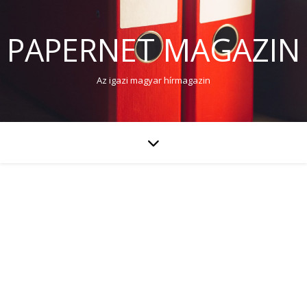
PAPERNET MAGAZIN
Az igazi magyar hírmagazin