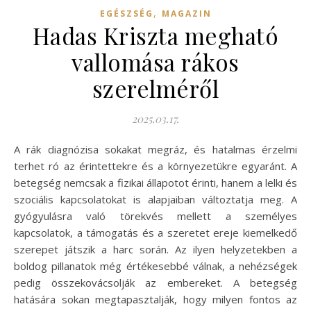
,
EGÉSZSÉG
MAGAZIN
Hadas Kriszta megható
vallomása rákos
szerelméről
2025.03.17.
A rák diagnózisa sokakat megráz, és hatalmas érzelmi
terhet ró az érintettekre és a környezetükre egyaránt. A
betegség nemcsak a fizikai állapotot érinti, hanem a lelki és
szociális kapcsolatokat is alapjaiban változtatja meg. A
gyógyulásra való törekvés mellett a személyes
kapcsolatok, a támogatás és a szeretet ereje kiemelkedő
szerepet játszik a harc során. Az ilyen helyzetekben a
boldog pillanatok még értékesebbé válnak, a nehézségek
pedig összekovácsolják az embereket. A betegség
hatására sokan megtapasztalják, hogy milyen fontos az