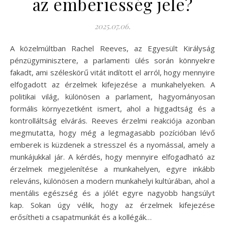
az emberiesség jele?
2025.07.06.
A közelmúltban Rachel Reeves, az Egyesült Királyság
pénzügyminisztere, a parlamenti ülés során könnyekre
fakadt, ami széleskörű vitát indított el arról, hogy mennyire
elfogadott az érzelmek kifejezése a munkahelyeken. A
politikai világ, különösen a parlament, hagyományosan
formális környezetként ismert, ahol a higgadtság és a
kontrolláltság elvárás. Reeves érzelmi reakciója azonban
megmutatta, hogy még a legmagasabb pozícióban lévő
emberek is küzdenek a stresszel és a nyomással, amely a
munkájukkal jár. A kérdés, hogy mennyire elfogadható az
érzelmek megjelenítése a munkahelyen, egyre inkább
releváns, különösen a modern munkahelyi kultúrában, ahol a
mentális egészség és a jólét egyre nagyobb hangsúlyt
kap. Sokan úgy vélik, hogy az érzelmek kifejezése
erősítheti a csapatmunkát és a kollégák…