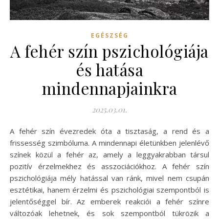
EGÉSZSÉG
A fehér szín pszichológiája
és hatása
mindennapjainkra
2025.03.01.
A fehér szín évezredek óta a tisztaság, a rend és a
frissesség szimbóluma. A mindennapi életünkben jelenlévő
színek közül a fehér az, amely a leggyakrabban társul
pozitív érzelmekhez és asszociációkhoz. A fehér szín
pszichológiája mély hatással van ránk, mivel nem csupán
esztétikai, hanem érzelmi és pszichológiai szempontból is
jelentőséggel bír. Az emberek reakciói a fehér színre
változóak lehetnek, és sok szempontból tükrözik a