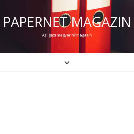
PAPERNET MAGAZIN
Az igazi magyar hírmagazin