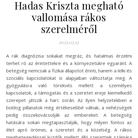
Hadas Kriszta megható
vallomása rákos
szerelméről
2025.03.17.
A rák diagnózisa sokakat megráz, és hatalmas érzelmi
terhet ró az érintettekre és a környezetükre egyaránt. A
betegség nemcsak a fizikai állapotot érinti, hanem a lelki és
szociális kapcsolatokat is alapjaiban változtatja meg. A
gyógyulásra való törekvés mellett a személyes
kapcsolatok, a támogatás és a szeretet ereje kiemelkedő
szerepet játszik a harc során. Az ilyen helyzetekben a
boldog pillanatok még értékesebbé válnak, a nehézségek
pedig összekovácsolják az embereket. A betegség
hatására sokan megtapasztalják, hogy milyen fontos az
élet apró örömei, a szeretet és a közelség. A rákos
megbetegedéssel küzdők mellett álló szeretteik számára