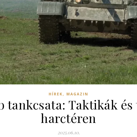
,
HÍREK
MAGAZIN
 tankcsata: Taktikák és
harctéren
2025.06.10.