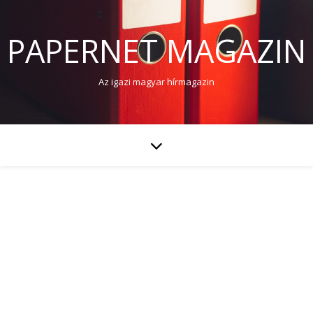
PAPERNET MAGAZIN
Az igazi magyar hírmagazin