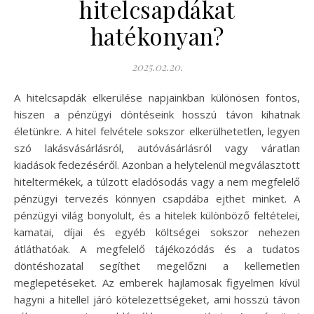
hitelcsapdákat
hatékonyan?
2025.02.20.
A hitelcsapdák elkerülése napjainkban különösen fontos,
hiszen a pénzügyi döntéseink hosszú távon kihatnak
életünkre. A hitel felvétele sokszor elkerülhetetlen, legyen
szó lakásvásárlásról, autóvásárlásról vagy váratlan
kiadások fedezéséről. Azonban a helytelenül megválasztott
hiteltermékek, a túlzott eladósodás vagy a nem megfelelő
pénzügyi tervezés könnyen csapdába ejthet minket. A
pénzügyi világ bonyolult, és a hitelek különböző feltételei,
kamatai, díjai és egyéb költségei sokszor nehezen
átláthatóak. A megfelelő tájékozódás és a tudatos
döntéshozatal segíthet megelőzni a kellemetlen
meglepetéseket. Az emberek hajlamosak figyelmen kívül
hagyni a hitellel járó kötelezettségeket, ami hosszú távon