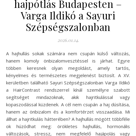
hajpótlás Budapesten –
Varga Ildikó a Sayuri
Szépségszalonban
2026.01.14.
A hajhullás sokak számára nem csupán külső változás,
hanem komoly önbizalomvesztéssel is járhat. Egyre
többen keresnek olyan megoldást, amely tartós,
kényelmes és természetes megjelenést biztosít. A XV.
kerületben található Sayuri Szépségszalonban Varga Ildikó
a HairContrast rendszerrel kínál személyre szabott
segítséget mindazoknak, akik hajritkulással vagy
kopaszodással küzdenek. A cél nem csupán a haj dúsítása,
hanem az önbizalom és a komfortérzet visszaadása. Mi
állhat a hajritkulás hátterében? A hajhullás mögött többféle
ok húzódhat meg: örökletes hajhullás, hormonális
változások, stressz, nem megfelelő hajápolás vagy