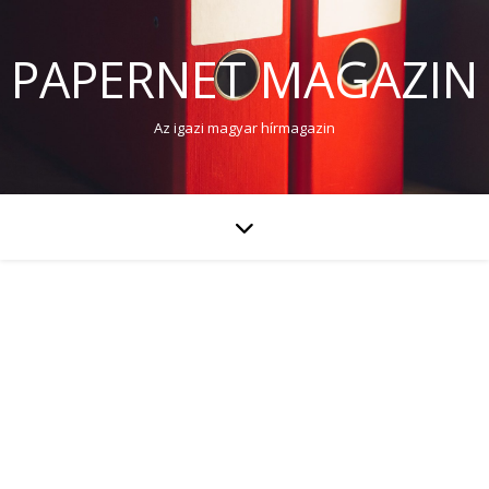
PAPERNET MAGAZIN
Az igazi magyar hírmagazin