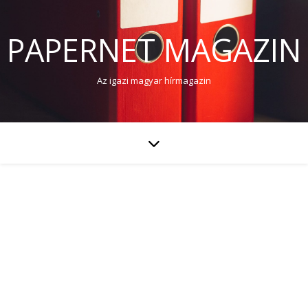
PAPERNET MAGAZIN
Az igazi magyar hírmagazin