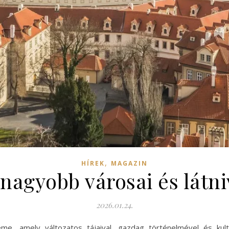
,
HÍREK
MAGAZIN
nagyobb városai és látni
2026.01.24.
me, amely változatos tájaival, gazdag történelmével és kult