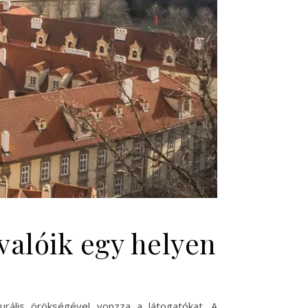
valóik egy helyen
urális örökségével vonzza a látogatókat. A