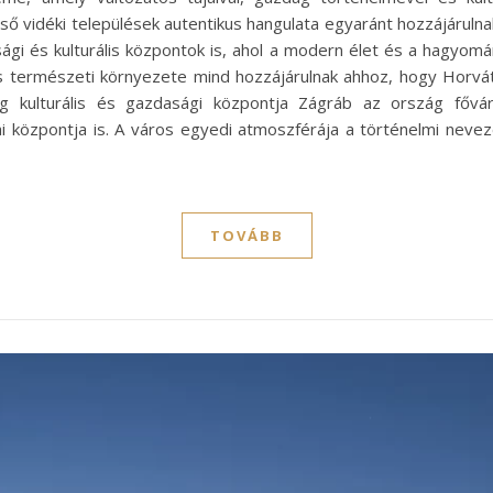
ső vidéki települések autentikus hangulata egyaránt hozzájáruln
ági és kulturális központok is, ahol a modern élet és a hagyo
és természeti környezete mind hozzájárulnak ahhoz, hogy Horvá
g kulturális és gazdasági központja Zágráb az ország főv
kai központja is. A város egyedi atmoszférája a történelmi nev
TOVÁBB