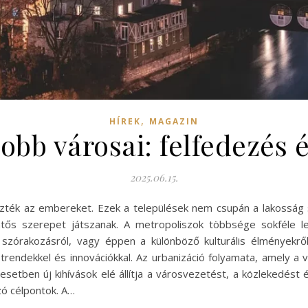
,
HÍREK
MAGAZIN
obb városai: felfedezés 
2025.06.15.
gözték az embereket. Ezek a települések nem csupán a lakosság
entős szerepet játszanak. A metropoliszok többsége sokféle l
szórakozásról, vagy éppen a különböző kulturális élményekrő
b trendekkel és innovációkkal. Az urbanizáció folyamata, amely 
esetben új kihívások elé állítja a városvezetést, a közlekedés
zó célpontok. A…