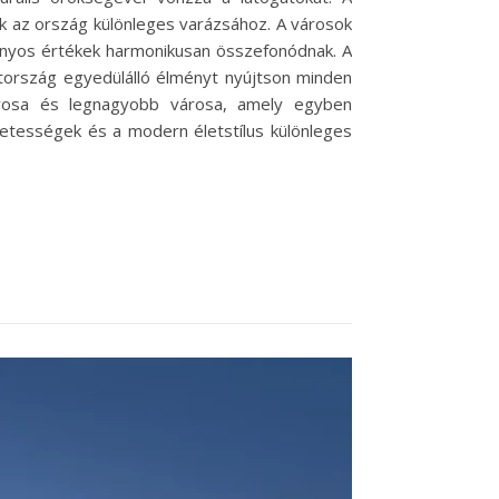
ak az ország különleges varázsához. A városok
mányos értékek harmonikusan összefonódnak. A
tország egyedülálló élményt nyújtson minden
árosa és legnagyobb városa, amely egyben
ezetességek és a modern életstílus különleges