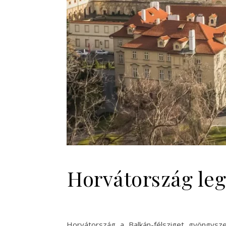
Horvátország leg
Horvátország a Balkán-félsziget gyöngysze