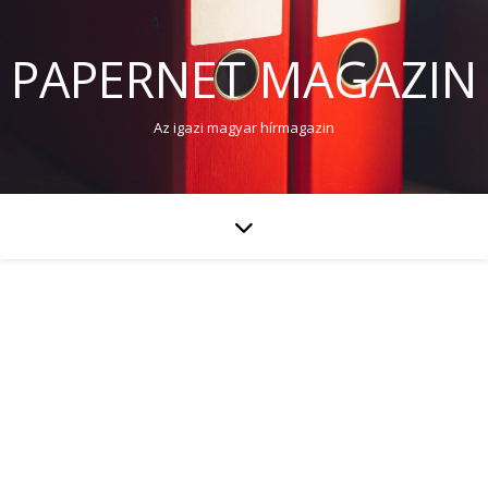
PAPERNET MAGAZIN
Az igazi magyar hírmagazin