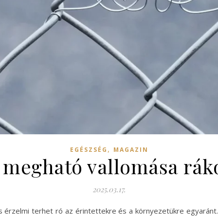
,
EGÉSZSÉG
MAGAZIN
 megható vallomása rák
2025.03.17.
érzelmi terhet ró az érintettekre és a környezetükre egyaránt. 