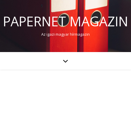
PAPERNET MAGAZIN
Az igazi magyar hírmagazin