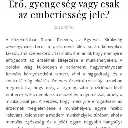
Erő, gyengeség vagy csak
az emberiesség jele?
2025.07.06.
A közelmúltban Rachel Reeves, az Egyesült Királyság
pénzügyminisztere, a parlamenti ülés során könnyekre
fakadt, ami széleskörű vitát indított el arról, hogy mennyire
elfogadott az érzelmek kifejezése a munkahelyeken. A
politikai világ, különösen a parlament, hagyományosan
formális környezetként ismert, ahol a higgadtság és a
kontrolláltság elvárás. Reeves érzelmi reakciója azonban
megmutatta, hogy még a legmagasabb pozícióban lévő
emberek is küzdenek a stresszel és a nyomással, amely a
munkájukkal jár. A kérdés, hogy mennyire elfogadható az
érzelmek megjelenítése a munkahelyen, egyre inkább
releváns, különösen a modern munkahelyi kultúrában, ahol a
mentális egészség és a jólét egyre nagyobb hangsúlyt