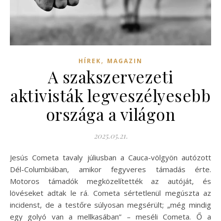
,
HÍREK
MAGAZIN
A szakszervezeti
aktivisták legveszélyesebb
országa a világon
2025.05.21.
Jesús Cometa tavaly júliusban a Cauca-völgyön autózott
Dél-Columbiában, amikor fegyveres támadás érte.
Motoros támadók megközelítették az autóját, és
lövéseket adtak le rá. Cometa sértetlenül megúszta az
incidenst, de a testőre súlyosan megsérült; „még mindig
egy golyó van a mellkasában” – meséli Cometa. Ő a