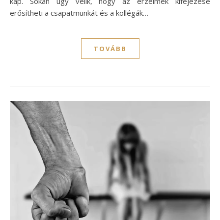
kap. Sokan úgy vélik, hogy az érzelmek kifejezése
erősítheti a csapatmunkát és a kollégák…
TOVÁBB