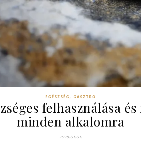
,
EGÉSZSÉG
GASZTRO
szséges felhasználása és
minden alkalomra
2026.01.01.