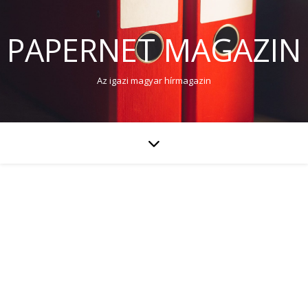
PAPERNET MAGAZIN
Az igazi magyar hírmagazin