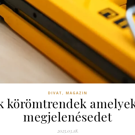
,
DIVAT
MAGAZIN
k körömtrendek amelyek 
megjelenésedet
2025.03.18.