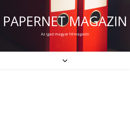
PAPERNET MAGAZIN
Az igazi magyar hírmagazin