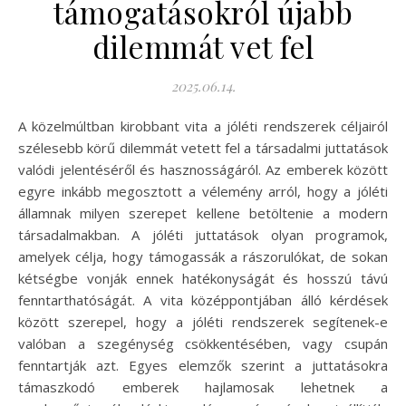
támogatásokról újabb
dilemmát vet fel
2025.06.14.
A közelmúltban kirobbant vita a jóléti rendszerek céljairól
szélesebb körű dilemmát vetett fel a társadalmi juttatások
valódi jelentéséről és hasznosságáról. Az emberek között
egyre inkább megosztott a vélemény arról, hogy a jóléti
államnak milyen szerepet kellene betöltenie a modern
társadalmakban. A jóléti juttatások olyan programok,
amelyek célja, hogy támogassák a rászorulókat, de sokan
kétségbe vonják ennek hatékonyságát és hosszú távú
fenntarthatóságát. A vita középpontjában álló kérdések
között szerepel, hogy a jóléti rendszerek segítenek-e
valóban a szegénység csökkentésében, vagy csupán
fenntartják azt. Egyes elemzők szerint a juttatásokra
támaszkodó emberek hajlamosak lehetnek a