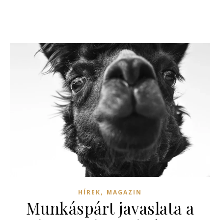
,
HÍREK
MAGAZIN
Munkáspárt javaslata a