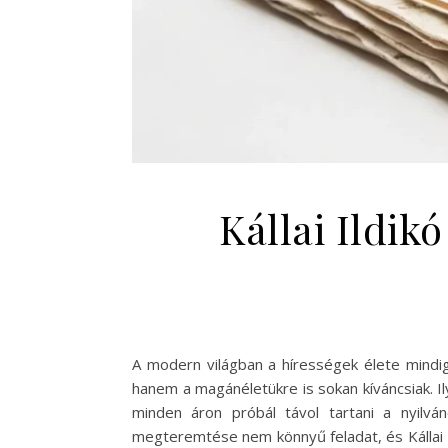
Kállai Ildik
A modern világban a hírességek élete mindi
hanem a magánéletükre is sokan kíváncsiak. Il
minden áron próbál távol tartani a nyilv
megteremtése nem könnyű feladat, és Kállai I