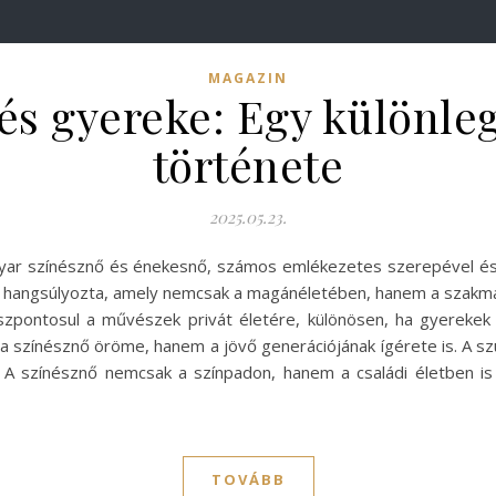
MAGAZIN
és gyereke: Egy különle
története
2025.05.23.
gyar színésznő és énekesnő, számos emlékezetes szerepével é
gát hangsúlyozta, amely nemcsak a magánéletében, hanem a szakma
pontosul a művészek privát életére, különösen, ha gyerekek i
 színésznő öröme, hanem a jövő generációjának ígérete is. A szül
A színésznő nemcsak a színpadon, hanem a családi életben is a
TOVÁBB