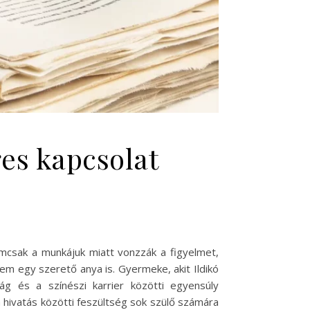
ges kapcsolat
mcsak a munkájuk miatt vonzzák a figyelmet,
nem egy szerető anya is. Gyermeke, akit Ildikó
g és a színészi karrier közötti egyensúly
 hivatás közötti feszültség sok szülő számára