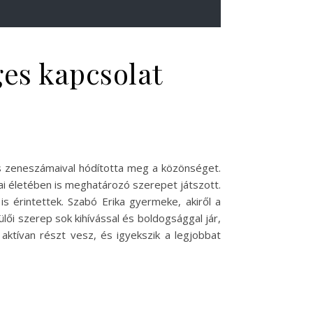
ges kapcsolat
s zeneszámaival hódította meg a közönséget.
i életében is meghatározó szerepet játszott.
s érintettek. Szabó Erika gyermeke, akiről a
ői szerep sok kihívással és boldogsággal jár,
ktívan részt vesz, és igyekszik a legjobbat