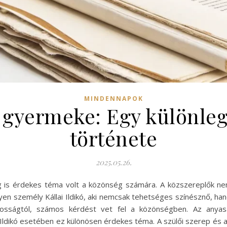
MINDENNAPOK
ó gyermeke: Egy különle
története
2025.05.26.
g is érdekes téma volt a közönség számára. A közszereplők ne
yen személy Kállai Ildikó, aki nemcsak tehetséges színésznő, ha
ánosságtól, számos kérdést vet fel a közönségben. Az anyasá
ldikó esetében ez különösen érdekes téma. A szülői szerep és a