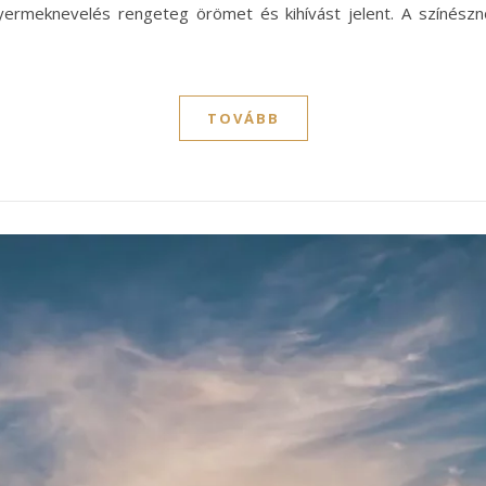
gyermeknevelés rengeteg örömet és kihívást jelent. A színészn
TOVÁBB