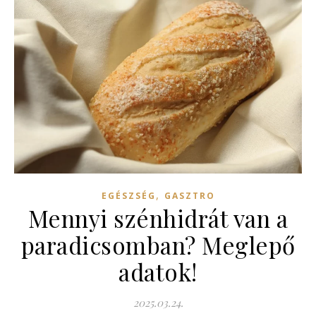
,
EGÉSZSÉG
GASZTRO
Mennyi szénhidrát van a
paradicsomban? Meglepő
adatok!
2025.03.24.