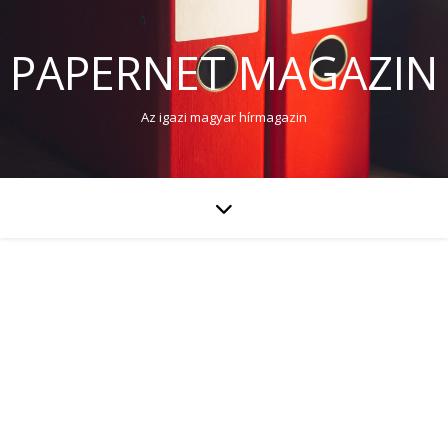
PAPERNET MAGAZIN
Az igazi magyar hírmagazin