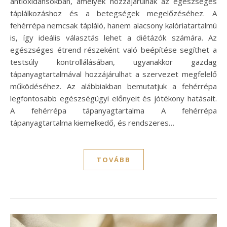
antioxidánsokban, amelyek hozzájárulnak az egészséges
táplálkozáshoz és a betegségek megelőzéséhez. A
fehérrépa nemcsak tápláló, hanem alacsony kalóriatartalmú
is, így ideális választás lehet a diétázók számára. Az
egészséges étrend részeként való beépítése segíthet a
testsúly kontrollálásában, ugyanakkor gazdag
tápanyagtartalmával hozzájárulhat a szervezet megfelelő
működéséhez. Az alábbiakban bemutatjuk a fehérrépa
legfontosabb egészségügyi előnyeit és jótékony hatásait.
A fehérrépa tápanyagtartalma A fehérrépa
tápanyagtartalma kiemelkedő, és rendszeres…
TOVÁBB