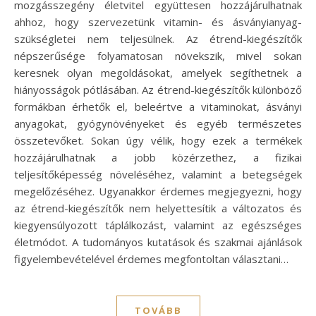
mozgásszegény életvitel együttesen hozzájárulhatnak
ahhoz, hogy szervezetünk vitamin- és ásványianyag-
szükségletei nem teljesülnek. Az étrend-kiegészítők
népszerűsége folyamatosan növekszik, mivel sokan
keresnek olyan megoldásokat, amelyek segíthetnek a
hiányosságok pótlásában. Az étrend-kiegészítők különböző
formákban érhetők el, beleértve a vitaminokat, ásványi
anyagokat, gyógynövényeket és egyéb természetes
összetevőket. Sokan úgy vélik, hogy ezek a termékek
hozzájárulhatnak a jobb közérzethez, a fizikai
teljesítőképesség növeléséhez, valamint a betegségek
megelőzéséhez. Ugyanakkor érdemes megjegyezni, hogy
az étrend-kiegészítők nem helyettesítik a változatos és
kiegyensúlyozott táplálkozást, valamint az egészséges
életmódot. A tudományos kutatások és szakmai ajánlások
figyelembevételével érdemes megfontoltan választani…
TOVÁBB