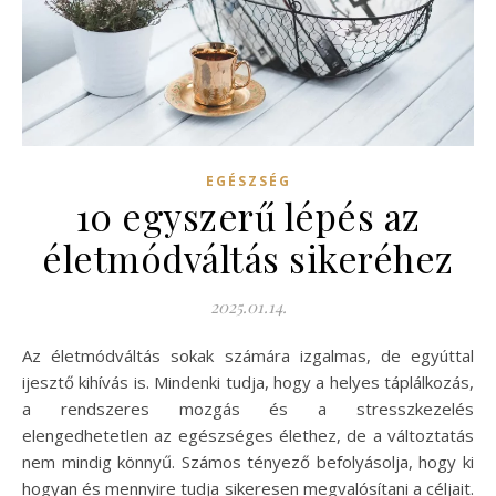
EGÉSZSÉG
10 egyszerű lépés az
életmódváltás sikeréhez
2025.01.14.
Az életmódváltás sokak számára izgalmas, de egyúttal
ijesztő kihívás is. Mindenki tudja, hogy a helyes táplálkozás,
a rendszeres mozgás és a stresszkezelés
elengedhetetlen az egészséges élethez, de a változtatás
nem mindig könnyű. Számos tényező befolyásolja, hogy ki
hogyan és mennyire tudja sikeresen megvalósítani a céljait.