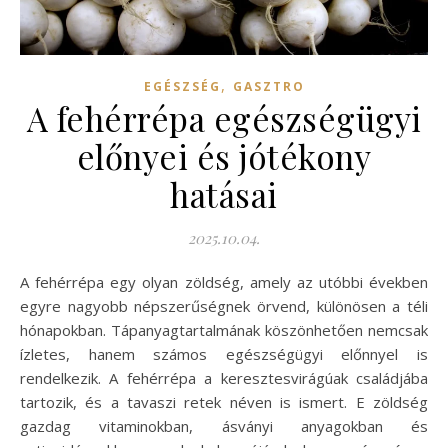
,
EGÉSZSÉG
GASZTRO
A fehérrépa egészségügyi
előnyei és jótékony
hatásai
2025.10.04.
A fehérrépa egy olyan zöldség, amely az utóbbi években
egyre nagyobb népszerűségnek örvend, különösen a téli
hónapokban. Tápanyagtartalmának köszönhetően nemcsak
ízletes, hanem számos egészségügyi előnnyel is
rendelkezik. A fehérrépa a keresztesvirágúak családjába
tartozik, és a tavaszi retek néven is ismert. E zöldség
gazdag vitaminokban, ásványi anyagokban és