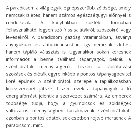
A paradicsom a világ egyik legnépszerűbb zöldsége, amely
nemcsak ízletes, hanem számos egészségügyi előnnyel is
rendelkezik. A konyhákban sokféle formában
felhasználható, legyen szó friss salátákról, szószokról vagy
levesekről. A paradicsom gazdag vitaminokban, ásványi
anyagokban és antioxidánsokban, így nemcsak ízletes,
hanem tápláló választás is. Ugyanakkor sokan keresnek
információt a benne található tápanyagok, például a
szénhidrátok mennyiségéről, hiszen a táplálkozási
szokások és diéták egyre inkább a pontos tápanyagbevitel
köré épülnek. A szénhidrátok szerepe a táplálkozásban
kulcsszerepet játszik, hiszen ezek a tápanyagok a fő
energiaforrást jelentik a szervezet számára. Az emberek
többsége tudja, hogy a gyümölcsök és zöldségek
változatos mennyiségben tartalmaznak szénhidrátokat,
azonban a pontos adatok sok esetben rejtve maradnak. A
paradicsom, mint…