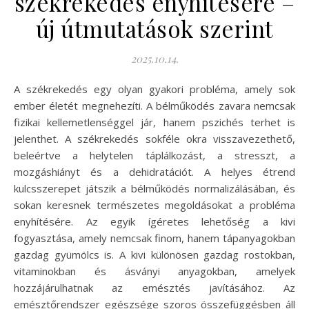
székrekedés enyhítésére –
új útmutatások szerint
2025.10.14.
A székrekedés egy olyan gyakori probléma, amely sok
ember életét megnehezíti. A bélműködés zavara nemcsak
fizikai kellemetlenséggel jár, hanem pszichés terhet is
jelenthet. A székrekedés sokféle okra visszavezethető,
beleértve a helytelen táplálkozást, a stresszt, a
mozgáshiányt és a dehidratációt. A helyes étrend
kulcsszerepet játszik a bélműködés normalizálásában, és
sokan keresnek természetes megoldásokat a probléma
enyhítésére. Az egyik ígéretes lehetőség a kivi
fogyasztása, amely nemcsak finom, hanem tápanyagokban
gazdag gyümölcs is. A kivi különösen gazdag rostokban,
vitaminokban és ásványi anyagokban, amelyek
hozzájárulhatnak az emésztés javításához. Az
emésztőrendszer egészsége szoros összefüggésben áll