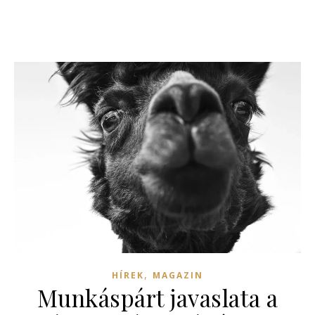
,
HÍREK
MAGAZIN
Munkáspárt javaslata a