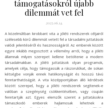
támogatásokról újabb
dilemmát vet fel
2025.06.14.
A közelmúltban kirobbant vita a jóléti rendszerek céljairól
szélesebb körű dilemmát vetett fel a társadalmi juttatások
valódi jelentéséről és hasznosságáról. Az emberek között
egyre inkább megosztott a vélemény arról, hogy a jóléti
államnak milyen szerepet kellene betöltenie a modern
társadalmakban. A jóléti juttatások olyan programok,
amelyek célja, hogy támogassák a rászorulókat, de sokan
kétségbe vonják ennek hatékonyságát és hosszú távú
fenntarthatóságát. A vita középpontjában álló kérdések
között szerepel, hogy a jóléti rendszerek segítenek-e
valóban a szegénység csökkentésében, vagy csupán
fenntartják azt. Egyes elemzők szerint a juttatásokra
támaszkodó emberek hajlamosak lehetnek a