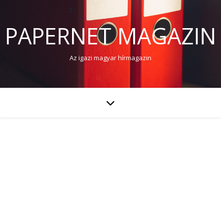
PAPERNET MAGAZIN
Az igazi magyar hírmagazin