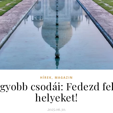
,
HÍREK
MAGAZIN
agyobb csodái: Fedezd fe
helyeket!
2025.06.30.