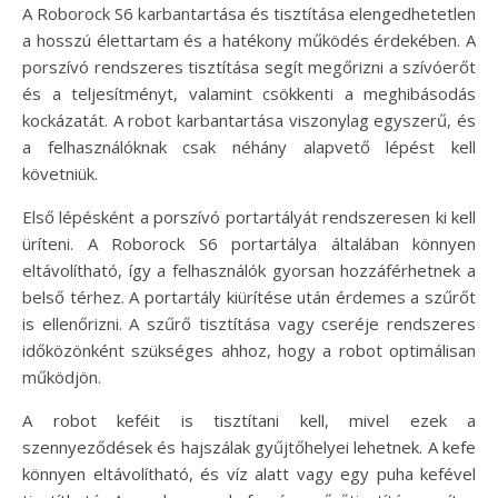
A Roborock S6 karbantartása és tisztítása elengedhetetlen
a hosszú élettartam és a hatékony működés érdekében. A
porszívó rendszeres tisztítása segít megőrizni a szívóerőt
és a teljesítményt, valamint csökkenti a meghibásodás
kockázatát. A robot karbantartása viszonylag egyszerű, és
a felhasználóknak csak néhány alapvető lépést kell
követniük.
Első lépésként a porszívó portartályát rendszeresen ki kell
üríteni. A Roborock S6 portartálya általában könnyen
eltávolítható, így a felhasználók gyorsan hozzáférhetnek a
belső térhez. A portartály kiürítése után érdemes a szűrőt
is ellenőrizni. A szűrő tisztítása vagy cseréje rendszeres
időközönként szükséges ahhoz, hogy a robot optimálisan
működjön.
A robot keféit is tisztítani kell, mivel ezek a
szennyeződések és hajszálak gyűjtőhelyei lehetnek. A kefe
könnyen eltávolítható, és víz alatt vagy egy puha kefével