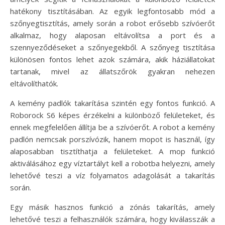
hatékony tisztításában. Az egyik legfontosabb mód a
szőnyegtisztítás, amely során a robot erősebb szívóerőt
alkalmaz, hogy alaposan eltávolítsa a port és a
szennyeződéseket a szőnyegekből. A szőnyeg tisztítása
különösen fontos lehet azok számára, akik háziállatokat
tartanak, mivel az állatszőrök gyakran nehezen
eltávolíthatók.
A kemény padlók takarítása szintén egy fontos funkció. A
Roborock S6 képes érzékelni a különböző felületeket, és
ennek megfelelően állítja be a szívóerőt. A robot a kemény
padlón nemcsak porszívózik, hanem mopot is használ, így
alaposabban tisztíthatja a felületeket. A mop funkció
aktiválásához egy víztartályt kell a robotba helyezni, amely
lehetővé teszi a víz folyamatos adagolását a takarítás
során.
Egy másik hasznos funkció a zónás takarítás, amely
lehetővé teszi a felhasználók számára, hogy kiválasszák a