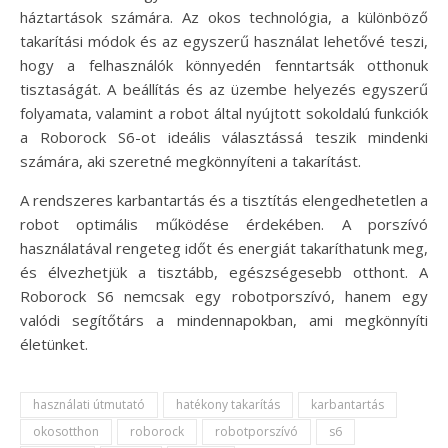
háztartások számára. Az okos technológia, a különböző
takarítási módok és az egyszerű használat lehetővé teszi,
hogy a felhasználók könnyedén fenntartsák otthonuk
tisztaságát. A beállítás és az üzembe helyezés egyszerű
folyamata, valamint a robot által nyújtott sokoldalú funkciók
a Roborock S6-ot ideális választássá teszik mindenki
számára, aki szeretné megkönnyíteni a takarítást.
A rendszeres karbantartás és a tisztítás elengedhetetlen a
robot optimális működése érdekében. A porszívó
használatával rengeteg időt és energiát takaríthatunk meg,
és élvezhetjük a tisztább, egészségesebb otthont. A
Roborock S6 nemcsak egy robotporszívó, hanem egy
valódi segítőtárs a mindennapokban, ami megkönnyíti
életünket.
használati útmutató
hatékony takarítás
karbantartás
okosotthon
roborock
robotporszívó
s6