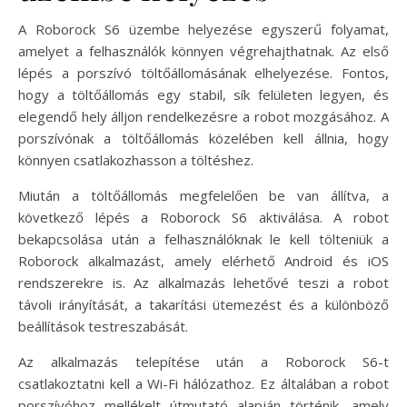
A Roborock S6 üzembe helyezése egyszerű folyamat,
amelyet a felhasználók könnyen végrehajthatnak. Az első
lépés a porszívó töltőállomásának elhelyezése. Fontos,
hogy a töltőállomás egy stabil, sík felületen legyen, és
elegendő hely álljon rendelkezésre a robot mozgásához. A
porszívónak a töltőállomás közelében kell állnia, hogy
könnyen csatlakozhasson a töltéshez.
Miután a töltőállomás megfelelően be van állítva, a
következő lépés a Roborock S6 aktiválása. A robot
bekapcsolása után a felhasználóknak le kell tölteniük a
Roborock alkalmazást, amely elérhető Android és iOS
rendszerekre is. Az alkalmazás lehetővé teszi a robot
távoli irányítását, a takarítási ütemezést és a különböző
beállítások testreszabását.
Az alkalmazás telepítése után a Roborock S6-t
csatlakoztatni kell a Wi-Fi hálózathoz. Ez általában a robot
porszívóhoz mellékelt útmutató alapján történik, amely