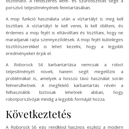
tisztítható. A rendszeres kefe- és szűrőtisztítás segít a
porszívó teljesítményének fenntartásában.
A mop funkció használata után a víztartályt is meg kell
tisztítani. A víztartályt le kell venni, ki kell öblíteni, és
érdemes a mop fejét is eltávolítani és tisztítani, hogy ne
maradjanak rajta szennyeződések. A mop fejét különleges
tisztítószerekkel is lehet kezelni, hogy a legjobb
eredményeket érjük el.
A Roborock S6 karbantartása nemcsak a robot
teljesítményét növeli, hanem segít megelőzni a
problémákat is, amelyek a hosszú távú használat során
felmerülhetnek. A megfelelő karbantartás révén a
felhasználók biztosak lehetnek abban, hogy
robotporszívójuk mindig a legjobb formáját hozza.
Következtetés
A Roborock S6 egy rendkívül hasznos eszköz a modern