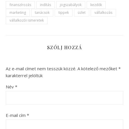
finanszírozás
indítás
jogszabályok
kezdők
marketing
tanácsok
tippek
üzlet
vállalkozás
vállalkozói ismeretek
SZÓLJ HOZZÁ
Az e-mail címet nem tesszük közzé.
A kötelező mezőket
*
karakterrel jelöltük
Név
*
E-mail cím
*