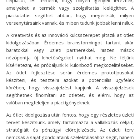
célpiacot, és felmérni, hogy milyen igények léteznek,
amelyeket a termék vagy szolgáltatás kielégíthet. A
piackutatás segíthet abban, hogy megértsük, milyen
versenytársaink vannak, és miben tudunk jobbak lenni náluk.
A kreativitás és az innováció kulcsszerepet játszik az ötlet
kidolgozásában. Érdemes brainstormingot tartani, akár
barátokkal vagy üzleti partnerekkel, hiszen mások
nézőpontja új lehetőségeket nyithat meg. Ne féljünk
kísérletezni, és próbáljunk ki különböző megközelítéseket.
Az ötlet fejlesztése során érdemes prototípusokat
készíteni, és tesztelni azokat a potenciális ügyfelek
körében, hogy visszajelzést kapjunk. A visszajelzések
segíthetnek finomítani az ötletet, és elérni, hogy az
valóban megfeleljen a piaci igényeknek.
Az ötlet kidolgozása után fontos, hogy egy részletes üzleti
tervet készítsünk, amely tartalmazza a vállalkozás céljait,
stratégiáit és pénzügyi előrejelzéseit. Az üzleti terv
nemcsak a saját gondolataink szelektálásához segít, hanem