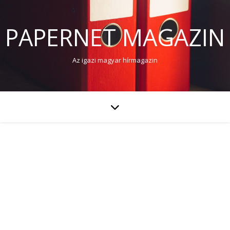
PAPERNET MAGAZIN
Az igazi magyar hírmagazin