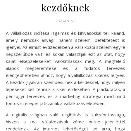
kezdőknek
2025.01.07.
A vállalkozás indítása izgalmas és kihívásokkal teli kaland,
amely nemcsak anyagi, hanem szellemi befektetést is
igényel. Az elmúlt évtizedekben a vállalkozói szellem egyre
népszerűbbé vált, és sokan választják ezt az utat, hogy
saját elképzeléseiket valósíthassák meg. A megfelelő
alapok megteremtése és a tudatos tervezés
elengedhetetlen ahhoz, hogy a vállalkozás sikeres legyen.
A kezdők gyakran szembesülnek a kérdéssel, hogy milyen
lépéseket kell tenniük a siker érdekében. A piackutatás, a
pénzügyi tervezés és a marketing stratégia mind-mind
fontos szerepet játszanak a vállalkozás életében.
A digitális világban való eligibilitás is kulcsfontosságú,
hiszen a mai vállalkozások zöme online jelenléttel
rendelkezik. Az internet lehetőséget ad arra, hogy