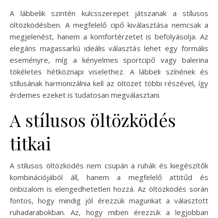
A lábbelik szintén kulcsszerepet játszanak a stílusos
öltözködésben. A megfelelő cipő kiválasztása nemcsak a
megjelenést, hanem a komfortérzetet is befolyásolja. Az
elegáns magassarkú ideális választás lehet egy formális
eseményre, míg a kényelmes sportcipő vagy balerina
tökéletes hétköznapi viselethez. A lábbeli színének és
stílusának harmonizálnia kell az öltözet többi részével, így
érdemes ezeket is tudatosan megválasztani.
A stílusos öltözködés
titkai
A stílusos öltözködés nem csupán a ruhák és kiegészítők
kombinációjából áll, hanem a megfelelő attitűd és
önbizalom is elengedhetetlen hozzá. Az öltözködés során
fontos, hogy mindig jól érezzük magunkat a választott
ruhadarabokban. Az, hogy miben érezzük a legjobban