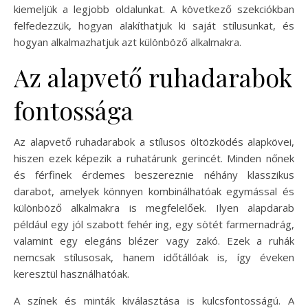
kiemeljük a legjobb oldalunkat. A következő szekciókban
felfedezzük, hogyan alakíthatjuk ki saját stílusunkat, és
hogyan alkalmazhatjuk azt különböző alkalmakra.
Az alapvető ruhadarabok
fontossága
Az alapvető ruhadarabok a stílusos öltözködés alapkövei,
hiszen ezek képezik a ruhatárunk gerincét. Minden nőnek
és férfinek érdemes beszereznie néhány klasszikus
darabot, amelyek könnyen kombinálhatóak egymással és
különböző alkalmakra is megfelelőek. Ilyen alapdarab
például egy jól szabott fehér ing, egy sötét farmernadrág,
valamint egy elegáns blézer vagy zakó. Ezek a ruhák
nemcsak stílusosak, hanem időtállóak is, így éveken
keresztül használhatóak.
A színek és minták kiválasztása is kulcsfontosságú. A