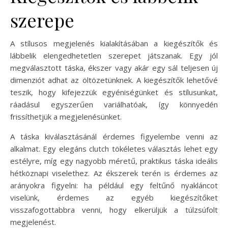
szerepe
A stílusos megjelenés kialakításában a kiegészítők és
lábbelik elengedhetetlen szerepet játszanak. Egy jól
megválasztott táska, ékszer vagy akár egy sál teljesen új
dimenziót adhat az öltözetünknek. A kiegészítők lehetővé
teszik, hogy kifejezzük egyéniségünket és stílusunkat,
ráadásul egyszerűen variálhatóak, így könnyedén
frissíthetjük a megjelenésünket.
A táska kiválasztásánál érdemes figyelembe venni az
alkalmat. Egy elegáns clutch tökéletes választás lehet egy
estélyre, míg egy nagyobb méretű, praktikus táska ideális
hétköznapi viselethez. Az ékszerek terén is érdemes az
arányokra figyelni: ha például egy feltűnő nyakláncot
viselünk, érdemes az egyéb kiegészítőket
visszafogottabbra venni, hogy elkerüljük a túlzsúfolt
megjelenést.