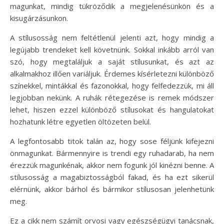
magunkat, mindig tükröződik a megjelenésünkön és a
kisugárzásunkon.
A stílusosság nem feltétlenül jelenti azt, hogy mindig a
legújabb trendeket kell követnünk. Sokkal inkább arról van
szó, hogy megtaláljuk a saját stílusunkat, és azt az
alkalmakhoz illően variáljuk. Érdemes kísérletezni különböző
színekkel, mintákkal és fazonokkal, hogy felfedezzük, mi áll
legjobban nekünk. A ruhák rétegezése is remek módszer
lehet, hiszen ezzel különböző stílusokat és hangulatokat
hozhatunk létre egyetlen öltözeten belül.
A legfontosabb titok talán az, hogy sose féljünk kifejezni
önmagunkat. Bármennyire is trendi egy ruhadarab, ha nem
érezzük magunkénak, akkor nem fogunk jól kinézni benne. A
stílusosság a magabiztosságból fakad, és ha ezt sikerül
elérnünk, akkor bárhol és bármikor stílusosan jelenhetünk
meg.
Ez a cikk nem számít orvosi vagy egészségügyi tanácsnak,