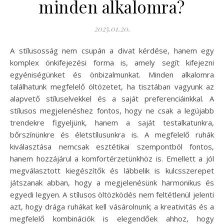
minden alkalomra?
2025.01.20.
A stílusosság nem csupán a divat kérdése, hanem egy
komplex önkifejezési forma is, amely segít kifejezni
egyéniségünket és önbizalmunkat. Minden alkalomra
találhatunk megfelelő öltözetet, ha tisztában vagyunk az
alapvető stíluselvekkel és a saját preferenciáinkkal. A
stílusos megjelenéshez fontos, hogy ne csak a legújabb
trendekre figyeljünk, hanem a saját testalkatunkra,
bőrszínünkre és életstílusunkra is. A megfelelő ruhák
kiválasztása nemcsak esztétikai szempontból fontos,
hanem hozzájárul a komfortérzetünkhöz is. Emellett a jól
megválasztott kiegészítők és lábbelik is kulcsszerepet
játszanak abban, hogy a megjelenésünk harmonikus és
egyedi legyen. A stílusos öltözködés nem feltétlenül jelenti
azt, hogy drága ruhákat kell vásárolnunk; a kreativitás és a
megfelelő kombinációk is elegendőek ahhoz, hogy