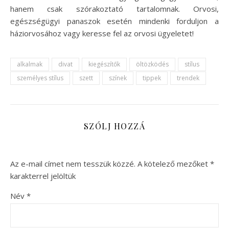
hanem csak szórakoztató tartalomnak. Orvosi,
egészségügyi panaszok esetén mindenki forduljon a
háziorvosához vagy keresse fel az orvosi ügyeletet!
alkalmak
divat
kiegészítők
öltözködés
stílus
személyes stílus
szett
színek
tippek
trendek
SZÓLJ HOZZÁ
Az e-mail címet nem tesszük közzé.
A kötelező mezőket
*
karakterrel jelöltük
Név
*