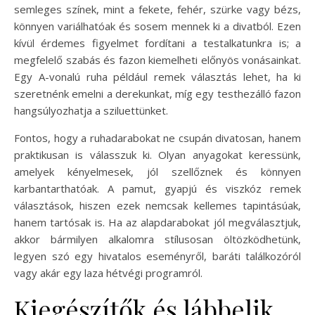
semleges színek, mint a fekete, fehér, szürke vagy bézs,
könnyen variálhatóak és sosem mennek ki a divatból. Ezen
kívül érdemes figyelmet fordítani a testalkatunkra is; a
megfelelő szabás és fazon kiemelheti előnyös vonásainkat.
Egy A-vonalú ruha például remek választás lehet, ha ki
szeretnénk emelni a derekunkat, míg egy testhezálló fazon
hangsúlyozhatja a sziluettünket.
Fontos, hogy a ruhadarabokat ne csupán divatosan, hanem
praktikusan is válasszuk ki. Olyan anyagokat keressünk,
amelyek kényelmesek, jól szellőznek és könnyen
karbantarthatóak. A pamut, gyapjú és viszkóz remek
választások, hiszen ezek nemcsak kellemes tapintásúak,
hanem tartósak is. Ha az alapdarabokat jól megválasztjuk,
akkor bármilyen alkalomra stílusosan öltözködhetünk,
legyen szó egy hivatalos eseményről, baráti találkozóról
vagy akár egy laza hétvégi programról.
Kiegészítők és lábbelik