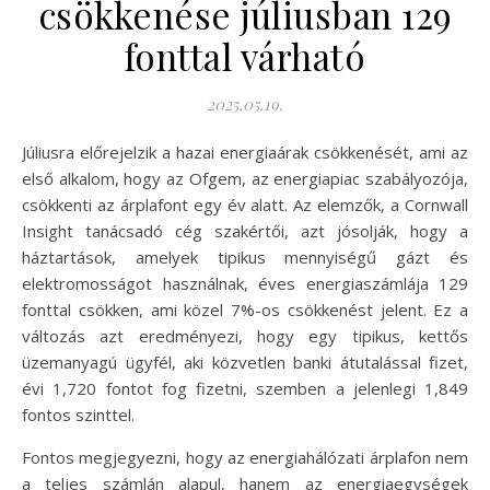
csökkenése júliusban 129
fonttal várható
2025.05.19.
Júliusra előrejelzik a hazai energiaárak csökkenését, ami az
első alkalom, hogy az Ofgem, az energiapiac szabályozója,
csökkenti az árplafont egy év alatt. Az elemzők, a Cornwall
Insight tanácsadó cég szakértői, azt jósolják, hogy a
háztartások, amelyek tipikus mennyiségű gázt és
elektromosságot használnak, éves energiaszámlája 129
fonttal csökken, ami közel 7%-os csökkenést jelent. Ez a
változás azt eredményezi, hogy egy tipikus, kettős
üzemanyagú ügyfél, aki közvetlen banki átutalással fizet,
évi 1,720 fontot fog fizetni, szemben a jelenlegi 1,849
fontos szinttel.
Fontos megjegyezni, hogy az energiahálózati árplafon nem
a teljes számlán alapul, hanem az energiaegységek