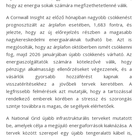
hogy az energia sokak számára megfizethetetlenné válik.
A Cornwall Insight az előző hónapban nagyobb csökkenést
prognosztizált az árplafon esetében, 1,683 fontra, és
jelezte, hogy az új előrejelzés részben a magasabb
nagykereskedelmi energiaáraknak tudható be. Azt is
megjósolták, hogy az árplafon októberben ismét csökkenni
fog, majd 2026 januárjában újabb csökkenés várható. Az
energiaszolgáltatók számára kötelezővé válik, hogy
pénzügyi alkalmassági ellenőrzéseket végezzenek, és a
vásárlók gyorsabb hozzáférést kapnak a
visszatérítésekhez a jövőbeli tervek keretében. A
legfrissebb felmérések azt mutatják, hogy a tartozással
rendelkező emberek körében a stressz és szorongás
szintje továbbra is magas, de segélyek elérhetőek.
A National Grid újabb infrastrukturális terveket mutatott
be, amelyek célja a megújuló energiaforrások kiaknázása. A
tervek között szerepel egy újabb tengeralatti kábel is,