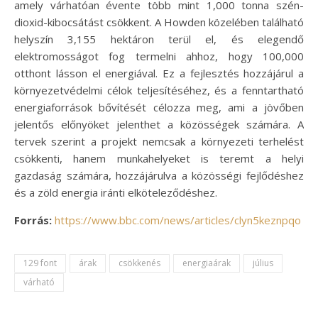
amely várhatóan évente több mint 1,000 tonna szén-
dioxid-kibocsátást csökkent. A Howden közelében található
helyszín 3,155 hektáron terül el, és elegendő
elektromosságot fog termelni ahhoz, hogy 100,000
otthont lásson el energiával. Ez a fejlesztés hozzájárul a
környezetvédelmi célok teljesítéséhez, és a fenntartható
energiaforrások bővítését célozza meg, ami a jövőben
jelentős előnyöket jelenthet a közösségek számára. A
tervek szerint a projekt nemcsak a környezeti terhelést
csökkenti, hanem munkahelyeket is teremt a helyi
gazdaság számára, hozzájárulva a közösségi fejlődéshez
és a zöld energia iránti elköteleződéshez.
Forrás:
https://www.bbc.com/news/articles/clyn5keznpqo
129 font
árak
csökkenés
energiaárak
július
várható