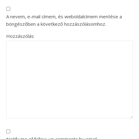
A nevem, e-mail címem, és weboldalcímem mentése a
böngészőben a következő hozzászólásomhoz.
Hozzászólás
Notify me of follow-up comments by email.