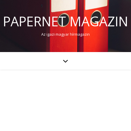
PAPERNET MAGAZIN
Az igazi magyar hírmagazin