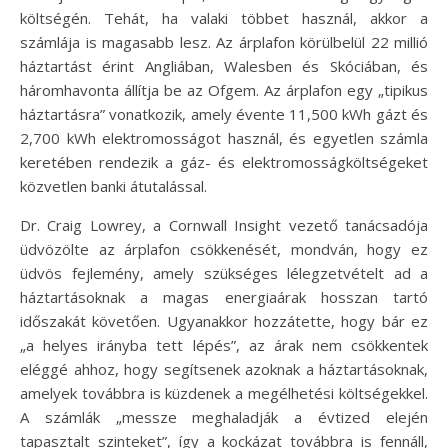
költségén. Tehát, ha valaki többet használ, akkor a
számlája is magasabb lesz. Az árplafon körülbelül 22 millió
háztartást érint Angliában, Walesben és Skóciában, és
háromhavonta állítja be az Ofgem. Az árplafon egy „tipikus
háztartásra” vonatkozik, amely évente 11,500 kWh gázt és
2,700 kWh elektromosságot használ, és egyetlen számla
keretében rendezik a gáz- és elektromosságköltségeket
közvetlen banki átutalással.
Dr. Craig Lowrey, a Cornwall Insight vezető tanácsadója
üdvözölte az árplafon csökkenését, mondván, hogy ez
üdvös fejlemény, amely szükséges lélegzetvételt ad a
háztartásoknak a magas energiaárak hosszan tartó
időszakát követően. Ugyanakkor hozzátette, hogy bár ez
„a helyes irányba tett lépés”, az árak nem csökkentek
eléggé ahhoz, hogy segítsenek azoknak a háztartásoknak,
amelyek továbbra is küzdenek a megélhetési költségekkel.
A számlák „messze meghaladják a évtized elején
tapasztalt szinteket”, így a kockázat továbbra is fennáll,